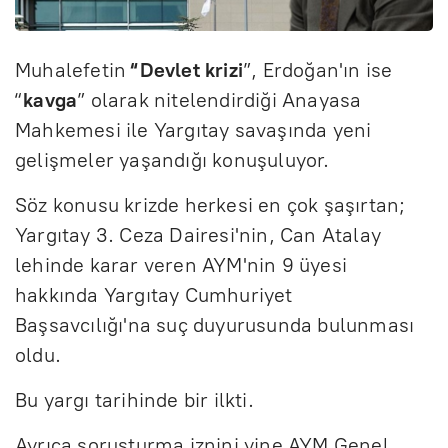
Muhalefetin
“Devlet
krizi
”, Erdoğan'ın ise
“
kavga
” olarak nitelendirdiği Anayasa
Mahkemesi ile Yargıtay savaşında yeni
gelişmeler yaşandığı konuşuluyor.
Söz konusu krizde herkesi en çok şaşırtan;
Yargıtay 3. Ceza Dairesi'nin, Can Atalay
lehinde karar veren AYM'nin 9 üyesi
hakkında Yargıtay Cumhuriyet
Başsavcılığı'na suç duyurusunda bulunması
oldu.
Bu yargı tarihinde bir ilkti.
Ayrıca soruşturma iznini yine AYM Genel