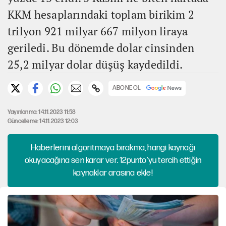
KKM hesaplarındaki toplam birikim 2
trilyon 921 milyar 667 milyon liraya
geriledi. Bu dönemde dolar cinsinden
25,2 milyar dolar düşüş kaydedildi.
ABONE OL
Yayınlanma: 14.11.2023 11:58
Güncelleme: 14.11.2023 12:03
Haberlerini algoritmaya bırakma, hangi kaynağı
okuyacağına sen karar ver. 12punto'yu tercih ettiğin
kaynaklar arasına ekle!