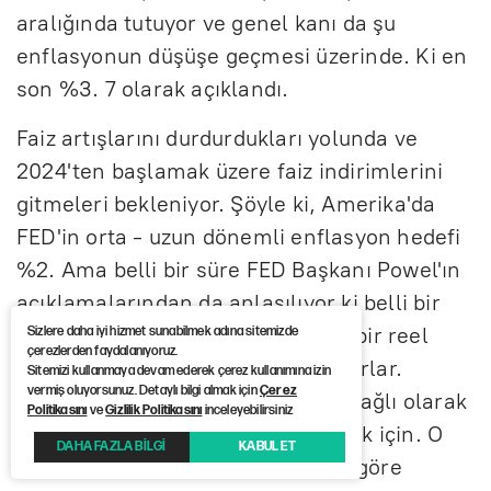
aralığında tutuyor ve genel kanı da şu
enflasyonun düşüşe geçmesi üzerinde. Ki en
son %3. 7 olarak açıklandı.
Faiz artışlarını durdurdukları yolunda ve
2024'ten başlamak üzere faiz indirimlerini
gitmeleri bekleniyor. Şöyle ki, Amerika'da
FED'in orta - uzun dönemli enflasyon hedefi
%2. Ama belli bir süre FED Başkanı Powel'ın
açıklamalarından da anlaşılıyor ki belli bir
süre reel faizi bir buçuk 2 puanlık bir reel
Sizlere daha iyi hizmet sunabilmek adına sitemizde
çerezlerden faydalanıyoruz.
faizi devam ettirmek gerekir istiyorlar.
Sitemizi kullanmaya devam ederek çerez kullanımına izin
vermiş oluyorsunuz. Detaylı bilgi almak için
Çerez
Ekonomideki aşırı talebi ve buna bağlı olarak
Politikasını
ve
Gizlilik Politikasını
inceleyebilirsiniz
yükselen enflasyonu kontrol etmek için. O
DAHA FAZLA BİLGİ
KABUL ET
bakımdan enflasyonun düşüşüne göre