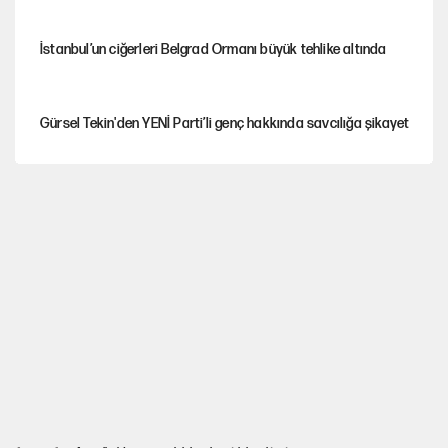
İstanbul’un ciğerleri Belgrad Ormanı büyük tehlike altında
Gürsel Tekin'den YENİ Parti’li genç hakkında savcılığa şikayet
Yeni Parti'ye eski program: Ey Kemal Derviş, geldinse vur!
Görünen bütçe, bütçe dışı riskler ve hazineyi bekleyen yük
AKP’ye geçen belediye başkanları için dikkat çeken yorum
İsrail’in Kürt planı