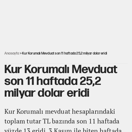
Görünen bütçe, bütçe dışı riskler ve hazineyi bekleyen yük
AKP’ye geçen belediye başkanları için dikkat çeken yorum
İsrail’in Kürt planı
Anasayfa
> Kur Korumalı Mevduat son 11 haftada 25,2 milyar dolar eridi
Kur Korumalı Mevduat
son 11 haftada 25,2
milyar dolar eridi
Kur Korumalı mevduat hesaplarındaki
toplam tutar TL bazında son 11 haftada
yüzde 13 eridi. 3 Kasım ile biten haftada