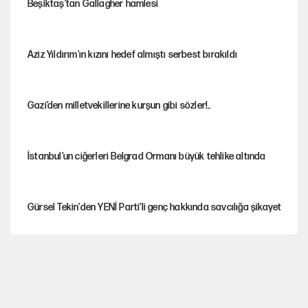
Beşiktaş’tan Gallagher hamlesi
Aziz Yıldırım'ın kızını hedef almıştı serbest bırakıldı
Gazi’den milletvekillerine kurşun gibi sözler!..
İstanbul’un ciğerleri Belgrad Ormanı büyük tehlike altında
Gürsel Tekin'den YENİ Parti’li genç hakkında savcılığa şikayet
Yeni Parti'ye eski program: Ey Kemal Derviş, geldinse vur!