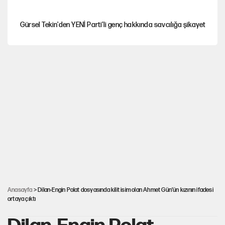
Gürsel Tekin'den YENİ Parti’li genç hakkında savcılığa şikayet
Yeni Parti'ye eski program: Ey Kemal Derviş, geldinse vur!
Görünen bütçe, bütçe dışı riskler ve hazineyi bekleyen yük
AKP’ye geçen belediye başkanları için dikkat çeken yorum
İsrail’in Kürt planı
Anasayfa
> Dilan-Engin Polat dosyasında kilit isim olan Ahmet Gün’ün kızının ifadesi
ortaya çıktı