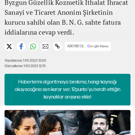
Byzgun Güzellik Kozmetik İthalat İhracat
Sanayi ve Ticaret Anonim Şirketinin
kurucu sahibi olan B. N. G. sahte fatura
iddialarına cevap verdi.
ABONE OL
Yayınlanma: 14.11.2023 12:00
Güncelleme: 14.11.2023 12:15
Haberlerini algoritmaya bırakma, hangi kaynağı
okuyacağına sen karar ver. 12punto'yu tercih ettiğin
kaynaklar arasına ekle!