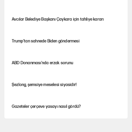
Avcılar Belediye Başkanı Çaykara için tahliye kararı
Trump’tan sahnede Biden göndermesi
ABD Donanması’nda erzak sorunu
Şezlong, şemsiye meselesi siyasidir!
Gazeteler çerçeve yasayı nasıl gördü?
Hayye ale’s-SALAH, Hayye ale’l-felâh