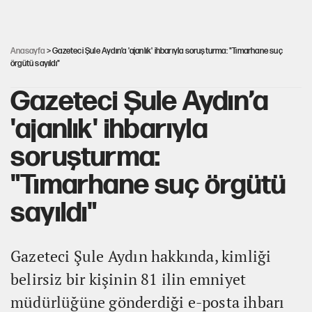
Kılıçdaroğlu'nun grup konuşması CHP'yi karıştırdı!
Anasayfa
> Gazeteci Şule Aydın’a 'ajanlık' ihbarıyla soruşturma: "Tımarhane suç
örgütü sayıldı"
Gazeteci Şule Aydın’a
'ajanlık' ihbarıyla
soruşturma:
"Tımarhane suç örgütü
sayıldı"
Gazeteci Şule Aydın hakkında, kimliği
belirsiz bir kişinin 81 ilin emniyet
müdürlüğüne gönderdiği e-posta ihbarı