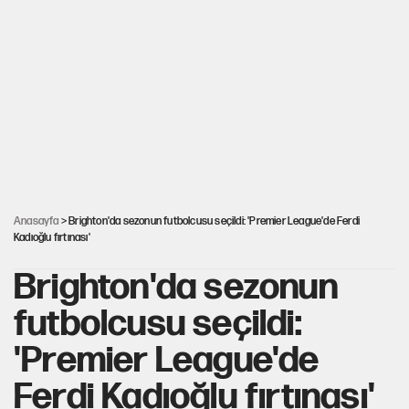
ABD ekonomisi ve NATO’nun işlevi
Ağustos ayında emekli promosyonları güncellendi
Kılıçdaroğlu'nun grup konuşması CHP'yi karıştırdı!
Anasayfa
> Brighton'da sezonun futbolcusu seçildi: 'Premier League'de Ferdi
Kadıoğlu fırtınası'
Brighton'da sezonun
futbolcusu seçildi:
'Premier League'de
Ferdi Kadıoğlu fırtınası'