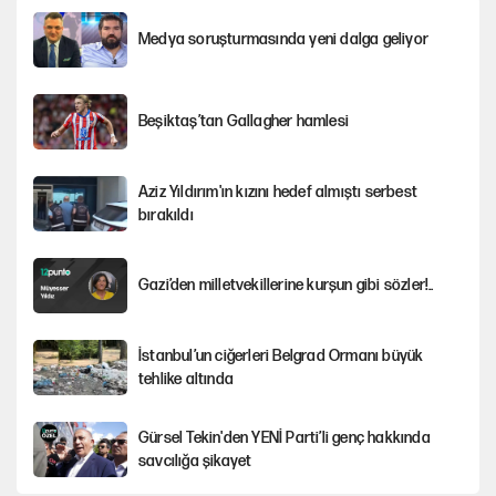
Medya soruşturmasında yeni dalga geliyor
Beşiktaş’tan Gallagher hamlesi
Aziz Yıldırım'ın kızını hedef almıştı serbest
bırakıldı
Gazi’den milletvekillerine kurşun gibi sözler!..
İstanbul’un ciğerleri Belgrad Ormanı büyük
tehlike altında
Gürsel Tekin'den YENİ Parti’li genç hakkında
savcılığa şikayet