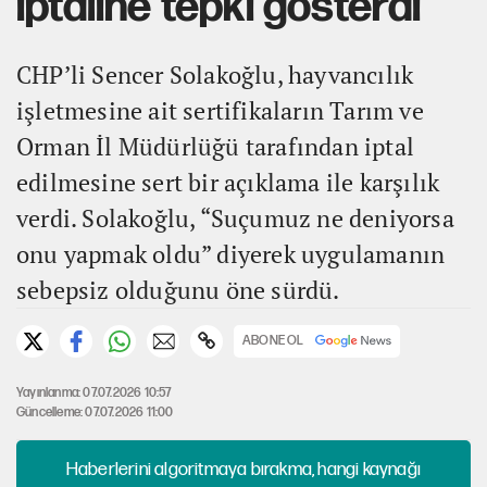
iptaline tepki gösterdi
CHP’li Sencer Solakoğlu, hayvancılık
işletmesine ait sertifikaların Tarım ve
Orman İl Müdürlüğü tarafından iptal
edilmesine sert bir açıklama ile karşılık
verdi. Solakoğlu, “Suçumuz ne deniyorsa
onu yapmak oldu” diyerek uygulamanın
sebepsiz olduğunu öne sürdü.
ABONE OL
Yayınlanma: 07.07.2026 10:57
Güncelleme: 07.07.2026 11:00
Haberlerini algoritmaya bırakma, hangi kaynağı