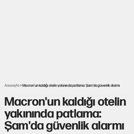
Yeni Parti'ye eski program: Ey Kemal Derviş,
geldinse vur!
Görünen bütçe, bütçe dışı riskler ve hazineyi
bekleyen yük
AKP’ye geçen belediye başkanları için dikkat
çeken yorum
İsrail’in Kürt planı
Anasayfa
> Macron'un kaldığı otelin yakınında patlama: Şam'da güvenlik alarmı
Macron'un kaldığı otelin
yakınında patlama:
Şam'da güvenlik alarmı