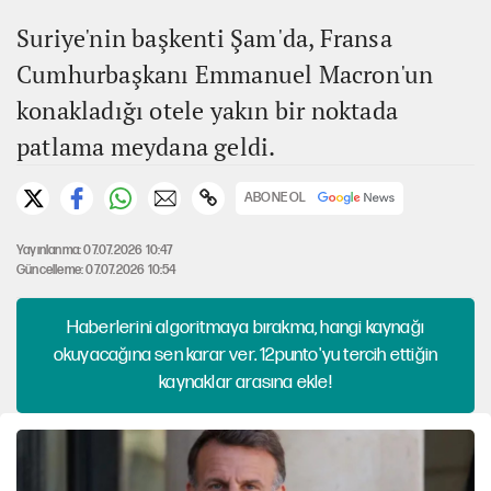
Suriye'nin başkenti Şam'da, Fransa
Cumhurbaşkanı Emmanuel Macron'un
konakladığı otele yakın bir noktada
patlama meydana geldi.
ABONE OL
Yayınlanma: 07.07.2026 10:47
Güncelleme: 07.07.2026 10:54
Haberlerini algoritmaya bırakma, hangi kaynağı
okuyacağına sen karar ver. 12punto'yu tercih ettiğin
kaynaklar arasına ekle!