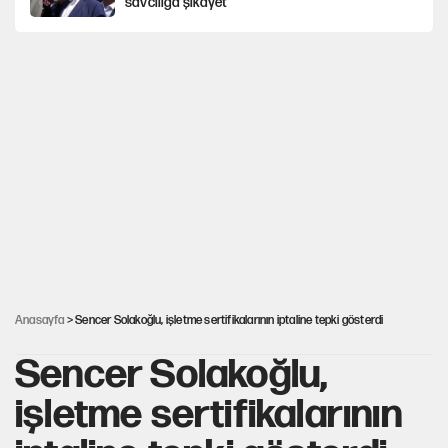
savcılığa şikayet
Yeni Parti'ye eski program: Ey Kemal Derviş,
geldinse vur!
Görünen bütçe, bütçe dışı riskler ve hazineyi
bekleyen yük
AKP’ye geçen belediye başkanları için dikkat
çeken yorum
İsrail’in Kürt planı
Anasayfa
> Sencer Solakoğlu, işletme sertifikalarının iptaline tepki gösterdi
Sencer Solakoğlu,
işletme sertifikalarının