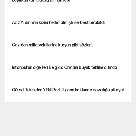
Beşiktaş’tan Gallagher hamlesi
Aziz Yıldırım'ın kızını hedef almıştı serbest bırakıldı
Gazi’den milletvekillerine kurşun gibi sözler!..
İstanbul’un ciğerleri Belgrad Ormanı büyük tehlike altında
Gürsel Tekin'den YENİ Parti’li genç hakkında savcılığa şikayet
Yeni Parti'ye eski program: Ey Kemal Derviş, geldinse vur!
Görünen bütçe, bütçe dışı riskler ve hazineyi bekleyen yük