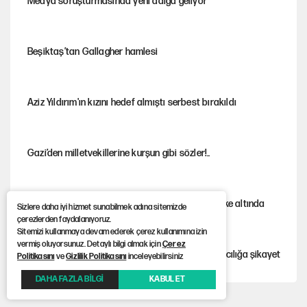
Medya soruşturmasında yeni dalga geliyor
Beşiktaş’tan Gallagher hamlesi
Aziz Yıldırım'ın kızını hedef almıştı serbest bırakıldı
Gazi’den milletvekillerine kurşun gibi sözler!..
İstanbul’un ciğerleri Belgrad Ormanı büyük tehlike altında
Sizlere daha iyi hizmet sunabilmek adına sitemizde
çerezlerden faydalanıyoruz.
Sitemizi kullanmaya devam ederek çerez kullanımına izin
vermiş oluyorsunuz. Detaylı bilgi almak için
Çerez
Gürsel Tekin'den YENİ Parti’li genç hakkında savcılığa şikayet
Politikasını
ve
Gizlilik Politikasını
inceleyebilirsiniz
DAHA FAZLA BİLGİ
KABUL ET
Yeni Parti'ye eski program: Ey Kemal Derviş, geldinse vur!