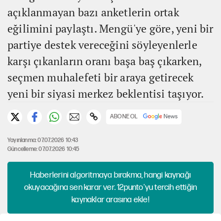
açıklanmayan bazı anketlerin ortak
eğilimini paylaştı. Mengü'ye göre, yeni bir
partiye destek vereceğini söyleyenlerle
karşı çıkanların oranı başa baş çıkarken,
seçmen muhalefeti bir araya getirecek
yeni bir siyasi merkez beklentisi taşıyor.
ABONE OL
Yayınlanma: 07.07.2026 10:43
Güncelleme: 07.07.2026 10:45
Haberlerini algoritmaya bırakma, hangi kaynağı
okuyacağına sen karar ver. 12punto'yu tercih ettiğin
kaynaklar arasına ekle!