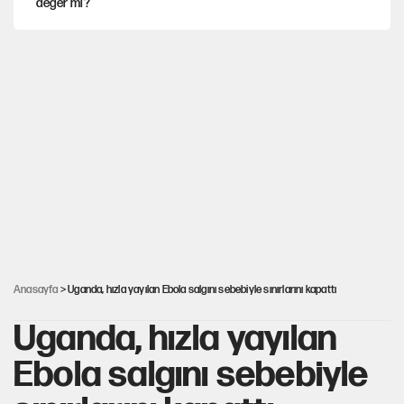
değer mi?
Mekke Anlaşması ile Türkiye savaşa çekiliyor
YENİ Parti’nin çerçeve yasa kararı belli oldu
Karadeniz’de dron saldırısına uğrayan NADEZHDA gemisi
Türkiye'ye geldi
Güneş tutulması ne zaman yaşanacak?
Anasayfa
> Uganda, hızla yayılan Ebola salgını sebebiyle sınırlarını kapattı
Uganda, hızla yayılan
Ebola salgını sebebiyle