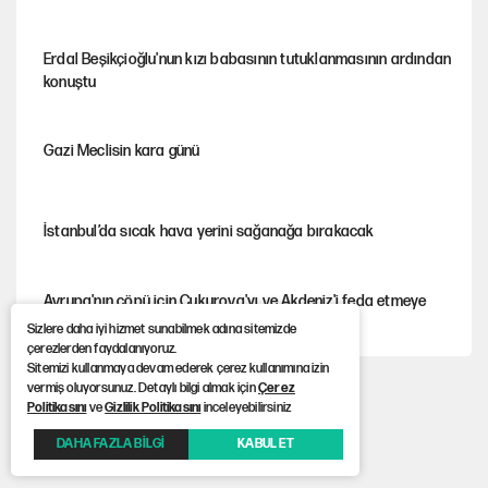
Erdal Beşikçioğlu'nun kızı babasının tutuklanmasının ardından
konuştu
Gazi Meclisin kara günü
İstanbul’da sıcak hava yerini sağanağa bırakacak
Avrupa'nın çöpü için Çukurova'yı ve Akdeniz'i feda etmeye
değer mi?
Sizlere daha iyi hizmet sunabilmek adına sitemizde
çerezlerden faydalanıyoruz.
Sitemizi kullanmaya devam ederek çerez kullanımına izin
vermiş oluyorsunuz. Detaylı bilgi almak için
Çerez
Mekke Anlaşması ile Türkiye savaşa çekiliyor
Politikasını
ve
Gizlilik Politikasını
inceleyebilirsiniz
DAHA FAZLA BİLGİ
KABUL ET
YENİ Parti’nin çerçeve yasa kararı belli oldu