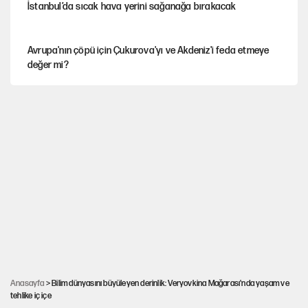
İstanbul’da sıcak hava yerini sağanağa bırakacak
Avrupa'nın çöpü için Çukurova'yı ve Akdeniz'i feda etmeye
değer mi?
Mekke Anlaşması ile Türkiye savaşa çekiliyor
YENİ Parti’nin çerçeve yasa kararı belli oldu
Karadeniz’de dron saldırısına uğrayan NADEZHDA gemisi
Türkiye'ye geldi
Güneş tutulması ne zaman yaşanacak?
Anasayfa
> Bilim dünyasını büyüleyen derinlik: Veryovkina Mağarası'nda yaşam ve
tehlike iç içe