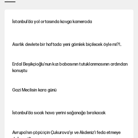
İstanbul’da yol ortasında kavga kamerada
Asırlık devlete bir haftada yeni gömlek biçilecek öyle mi?!..
Erdal Beşikçioğlu'nun kızı babasının tutuklanmasının ardından
konuştu
Gazi Meclisin kara günü
İstanbul’da sıcak hava yerini sağanağa bırakacak
Avrupa'nın çöpü için Çukurova'yı ve Akdeniz'i feda etmeye