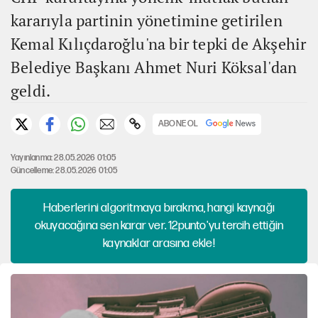
kararıyla partinin yönetimine getirilen
Kemal Kılıçdaroğlu'na bir tepki de Akşehir
Belediye Başkanı Ahmet Nuri Köksal'dan
geldi.
ABONE OL
Yayınlanma: 28.05.2026 01:05
Güncelleme: 28.05.2026 01:05
Haberlerini algoritmaya bırakma, hangi kaynağı
okuyacağına sen karar ver. 12punto'yu tercih ettiğin
kaynaklar arasına ekle!