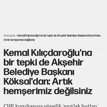
Karadeniz’de dron saldırısına uğrayan NADEZHDA gemisi
Türkiye'ye geldi
Güneş tutulması ne zaman yaşanacak?
Anasayfa
> Kemal Kılıçdaroğlu'na bir tepki de Akşehir Belediye Başkanı Köksal'dan:
Artık hemşerimiz değilsiniz
Kemal Kılıçdaroğlu'na
bir tepki de Akşehir
Belediye Başkanı
Köksal'dan: Artık
hemşerimiz değilsiniz
CHP kurultayına yönelik 'mutlak butlan'