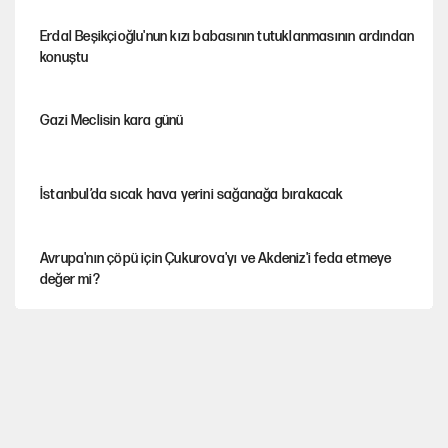
Erdal Beşikçioğlu'nun kızı babasının tutuklanmasının ardından
konuştu
Gazi Meclisin kara günü
İstanbul’da sıcak hava yerini sağanağa bırakacak
Avrupa'nın çöpü için Çukurova'yı ve Akdeniz'i feda etmeye
değer mi?
Mekke Anlaşması ile Türkiye savaşa çekiliyor
YENİ Parti’nin çerçeve yasa kararı belli oldu