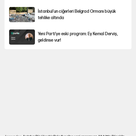
İstanbul’un ciğerleri Belgrad Ormanı büyük
tehlike altında
Yeni Parti'ye eski program: Ey Kemal Derviş,
geldinse vur!
Görünen bütçe, bütçe dışı riskler ve hazineyi
bekleyen yük
İsrail’in Kürt planı
Sahibinden satılık pasaport
Gürsel Tekin'den YENİ Parti’li genç hakkında savcılığa şikayet