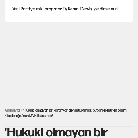
Yeni Parti'ye eski program: Ey Kemal Derviş, geldinse vur!
Görünen bütçe, bütçe dışı riskler ve hazineyi bekleyen yük
İsrail’in Kürt planı
Sahibinden satılık pasaport
Gürsel Tekin'den YENİ Parti’li genç hakkında savcılığa şikayet
Anasayfa
> 'Hukuki olmayan bir karar var' demişti: Mutlak butlanı eleştiren o isim
Kılıçdaroğlu'nun MYK listesinde!
'Hukuki olmayan bir