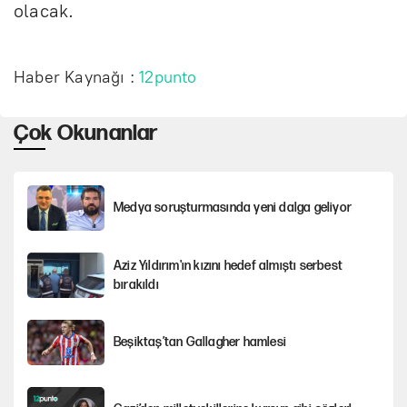
olacak.
Haber Kaynağı :
12punto
Çok Okunanlar
Medya soruşturmasında yeni dalga geliyor
Aziz Yıldırım'ın kızını hedef almıştı serbest
bırakıldı
Beşiktaş’tan Gallagher hamlesi