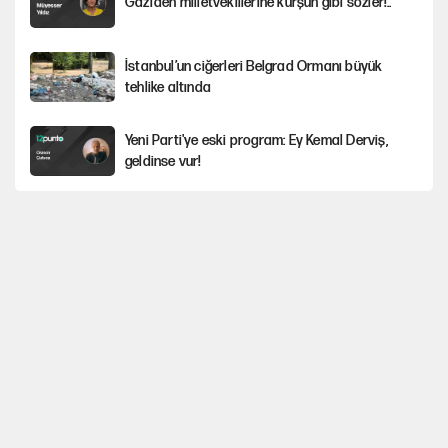
Gazi’den milletvekillerine kurşun gibi sözler!..
İstanbul’un ciğerleri Belgrad Ormanı büyük
tehlike altında
Yeni Parti'ye eski program: Ey Kemal Derviş,
geldinse vur!
Görünen bütçe, bütçe dışı riskler ve hazineyi
bekleyen yük
İsrail’in Kürt planı
Sahibinden satılık pasaport
Gürsel Tekin'den YENİ Parti’li genç hakkında