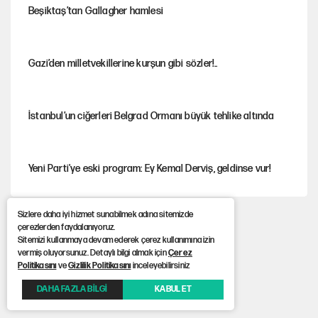
Beşiktaş’tan Gallagher hamlesi
Gazi’den milletvekillerine kurşun gibi sözler!..
İstanbul’un ciğerleri Belgrad Ormanı büyük tehlike altında
Yeni Parti'ye eski program: Ey Kemal Derviş, geldinse vur!
Sizlere daha iyi hizmet sunabilmek adına sitemizde
Görünen bütçe, bütçe dışı riskler ve hazineyi bekleyen yük
çerezlerden faydalanıyoruz.
Sitemizi kullanmaya devam ederek çerez kullanımına izin
vermiş oluyorsunuz. Detaylı bilgi almak için
Çerez
Politikasını
ve
Gizlilik Politikasını
inceleyebilirsiniz
İsrail’in Kürt planı
DAHA FAZLA BİLGİ
KABUL ET