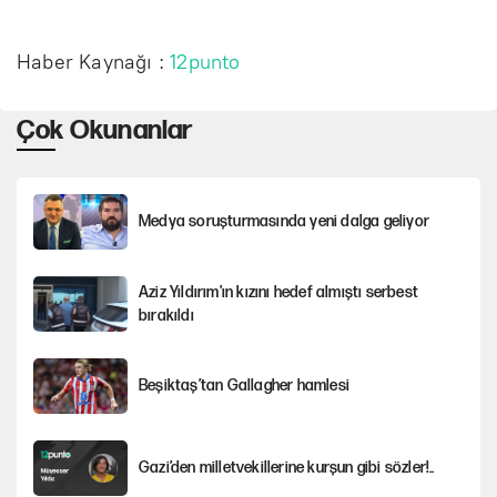
Haber Kaynağı :
12punto
Çok Okunanlar
Medya soruşturmasında yeni dalga geliyor
Aziz Yıldırım'ın kızını hedef almıştı serbest
bırakıldı
Beşiktaş’tan Gallagher hamlesi
Gazi’den milletvekillerine kurşun gibi sözler!..