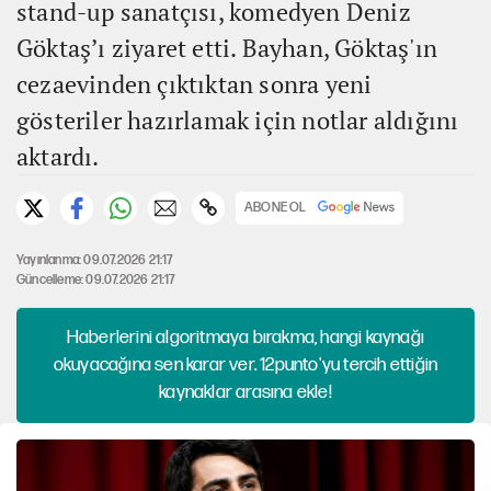
stand-up sanatçısı, komedyen Deniz
Göktaş’ı ziyaret etti. Bayhan, Göktaş'ın
cezaevinden çıktıktan sonra yeni
gösteriler hazırlamak için notlar aldığını
aktardı.
ABONE OL
Yayınlanma: 09.07.2026 21:17
Güncelleme: 09.07.2026 21:17
Haberlerini algoritmaya bırakma, hangi kaynağı
okuyacağına sen karar ver. 12punto'yu tercih ettiğin
kaynaklar arasına ekle!