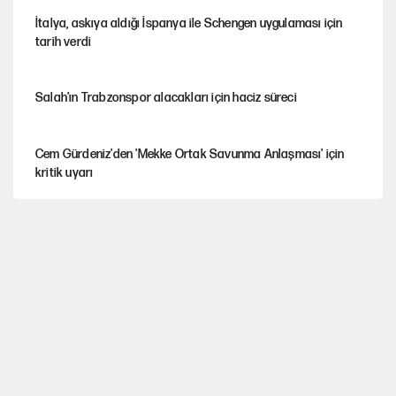
İtalya, askıya aldığı İspanya ile Schengen uygulaması için
tarih verdi
Salah’ın Trabzonspor alacakları için haciz süreci
Cem Gürdeniz'den 'Mekke Ortak Savunma Anlaşması' için
kritik uyarı
CHP-Yeni Parti tartışmasının arkasına gizlenen tarihsel süreç
Trend; Eğilim, Akım, Gidişat…
Kısırdöngü: Enflasyon-kur ve faiz kıskacı