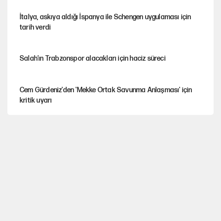
İtalya, askıya aldığı İspanya ile Schengen uygulaması için
tarih verdi
Salah’ın Trabzonspor alacakları için haciz süreci
Cem Gürdeniz'den 'Mekke Ortak Savunma Anlaşması' için
kritik uyarı
CHP-Yeni Parti tartışmasının arkasına gizlenen tarihsel süreç
Trend; Eğilim, Akım, Gidişat…
Kısırdöngü: Enflasyon-kur ve faiz kıskacı