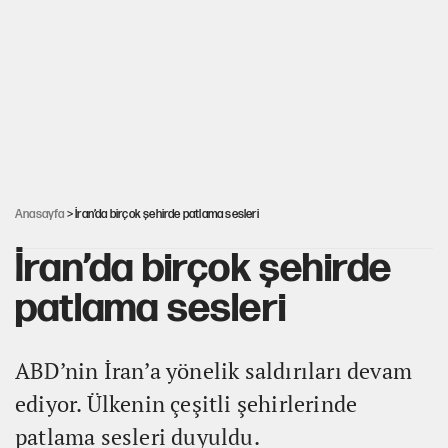
Trend; Eğilim, Akım, Gidişat…
Kısırdöngü: Enflasyon-kur ve faiz kıskacı
YENİ Parti'nin çerçeve yasa kararı belli oldu!
Anasayfa
> İran’da birçok şehirde patlama sesleri
İran’da birçok şehirde
patlama sesleri
ABD’nin İran’a yönelik saldırıları devam
ediyor. Ülkenin çeşitli şehirlerinde
patlama sesleri duyuldu.