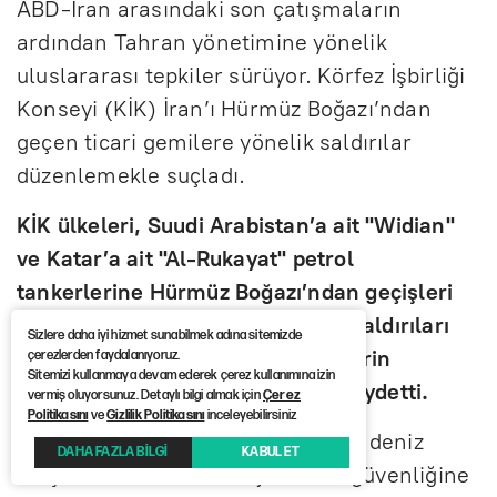
ABD-İran arasındaki son çatışmaların
ardından Tahran yönetimine yönelik
uluslararası tepkiler sürüyor. Körfez İşbirliği
Konseyi (KİK) İran’ı Hürmüz Boğazı’ndan
geçen ticari gemilere yönelik saldırılar
düzenlemekle suçladı.
KİK ülkeleri, Suudi Arabistan’a ait "Widian"
ve Katar’a ait "Al-Rukayat" petrol
tankerlerine Hürmüz Boğazı’ndan geçişleri
sırasında düzenlendiği belirtilen saldırıları
Sizlere daha iyi hizmet sunabilmek adına sitemizde
kınayarak, bu eylemlerin iki tankerin
çerezlerden faydalanıyoruz.
Sitemizi kullanmaya devam ederek çerez kullanımına izin
mürettebatını tehlikeye attığını kaydetti.
vermiş oluyorsunuz. Detaylı bilgi almak için
Çerez
Politikasını
ve
Gizlilik Politikasını
inceleyebilirsiniz
Açıklamada, bunların uluslararası deniz
DAHA FAZLA BİLGİ
KABUL ET
ulaşımı ile küresel enerji arzının güvenliğine