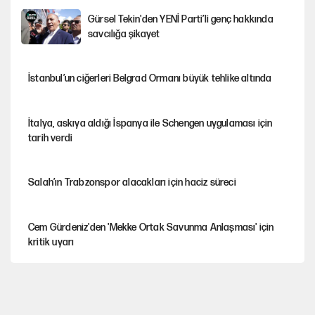
Gürsel Tekin'den YENİ Parti’li genç hakkında
savcılığa şikayet
İstanbul’un ciğerleri Belgrad Ormanı büyük tehlike altında
İtalya, askıya aldığı İspanya ile Schengen uygulaması için
tarih verdi
Salah’ın Trabzonspor alacakları için haciz süreci
Cem Gürdeniz'den 'Mekke Ortak Savunma Anlaşması' için
kritik uyarı
CHP-Yeni Parti tartışmasının arkasına gizlenen tarihsel süreç