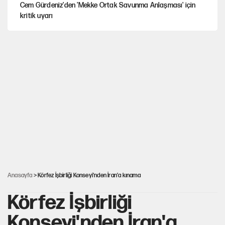
Cem Gürdeniz'den 'Mekke Ortak Savunma Anlaşması' için
kritik uyarı
CHP-Yeni Parti tartışmasının arkasına gizlenen tarihsel süreç
Trend; Eğilim, Akım, Gidişat…
Kısırdöngü: Enflasyon-kur ve faiz kıskacı
YENİ Parti'nin çerçeve yasa kararı belli oldu!
Anasayfa
> Körfez İşbirliği Konseyi'nden İran'a kınama
Körfez İşbirliği
Konseyi'nden İran'a