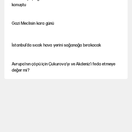
konuştu
Gazi Meclisin kara günü
İstanbul’da sıcak hava yerini sağanağa bırakacak
Avrupa'nın çöpü için Çukurova'yı ve Akdeniz'i feda etmeye
değer mi?
YENİ Parti’nin çerçeve yasa kararı belli oldu
Mekke Anlaşması ile Türkiye savaşa çekiliyor
Karadeniz’de dron saldırısına uğrayan NADEZHDA gemisi