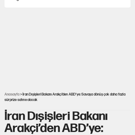
YENİ Parti’nin çerçeve yasa kararı belli oldu
Mekke Anlaşması ile Türkiye savaşa çekiliyor
Karadeniz’de dron saldırısına uğrayan NADEZHDA gemisi
Türkiye'ye geldi
Güneş tutulması ne zaman yaşanacak?
Anasayfa
> İran Dışişleri Bakanı Arakçi’den ABD’ye: Savaşa dönüş çok daha fazla
sürprize sahne olacak
İran Dışişleri Bakanı
Arakçi’den ABD’ye: