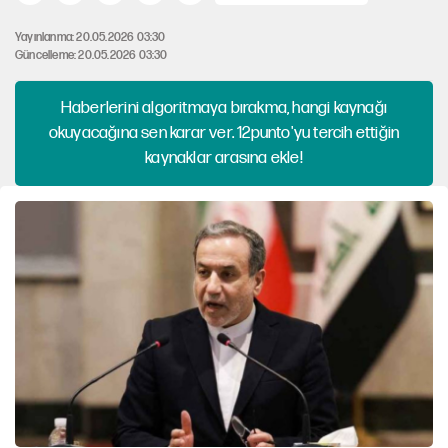
Yayınlanma: 20.05.2026 03:30
Güncelleme: 20.05.2026 03:30
Haberlerini algoritmaya bırakma, hangi kaynağı
okuyacağına sen karar ver. 12punto'yu tercih ettiğin
kaynaklar arasına ekle!