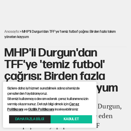
Türkiye'ye geldi
Güneş tutulması ne zaman yaşanacak?
Anasayfa
> MHP'li Durgun'dan TFF'ye 'temiz futbol' çağrısı: Birden fazla takım
yöneten kayyum
MHP'li Durgun'dan
TFF'ye 'temiz futbol'
çağrısı: Birden fazla
takım yöneten kayyum
Sizlere daha iyi hizmet sunabilmek adına sitemizde
çerezlerden faydalanıyoruz.
Sitemizi kullanmaya devam ederek çerez kullanımına izin
MHP Antalya Milletvekili Hilmi Durgun,
vermiş oluyorsunuz. Detaylı bilgi almak için
Çerez
Politikasını
ve
Gizlilik Politikasını
inceleyebilirsiniz
Trendyol Süper Lig'de mücadele eden
DAHA FAZLA BİLGİ
KABUL ET
Kasımpaşa ve Eyüpspor'un TMSF