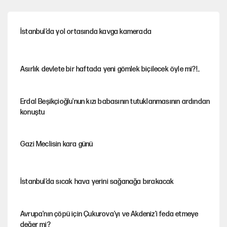
İstanbul’da yol ortasında kavga kamerada
Asırlık devlete bir haftada yeni gömlek biçilecek öyle mi?!..
Erdal Beşikçioğlu'nun kızı babasının tutuklanmasının ardından
konuştu
Gazi Meclisin kara günü
İstanbul’da sıcak hava yerini sağanağa bırakacak
Avrupa'nın çöpü için Çukurova'yı ve Akdeniz'i feda etmeye
değer mi?