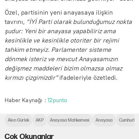
Özel, partisinin yeni anayasaya ilişkin
tavrını,
“İYİ Parti olarak bulunduğumuz nokta
şudur: Yeni bir anayasa yapabiliriz ama
kesinlikle ve kesinlikle otoriter bir rejimi
tahkim etmeyiz. Parlamenter sisteme
dönmek isteriz ve mevcut Anayasamızın
değişmez maddeleri bizim olmazsa olmaz
kırmızı çizgimizdir”
ifadeleriyle özetledi.
Haber Kaynağı :
12punto
Akın Gürlek
AKP
Anayasa Mahkemesi
Anayasa
Cumhurbaş
Çok Okunanlar