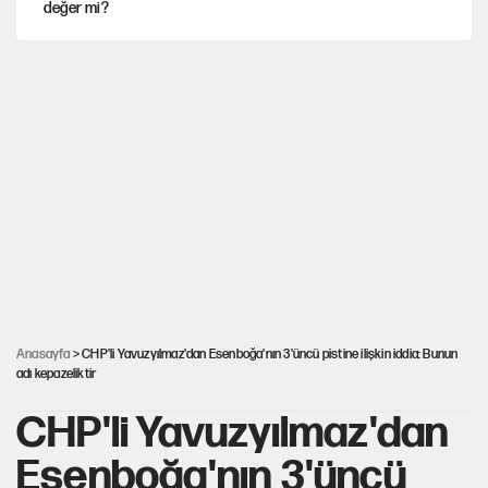
değer mi?
YENİ Parti’nin çerçeve yasa kararı belli oldu
Mekke Anlaşması ile Türkiye savaşa çekiliyor
Karadeniz’de dron saldırısına uğrayan NADEZHDA gemisi
Türkiye'ye geldi
Güneş tutulması ne zaman yaşanacak?
Anasayfa
> CHP'li Yavuzyılmaz'dan Esenboğa'nın 3'üncü pistine ilişkin iddia: Bunun
adı kepazeliktir
CHP'li Yavuzyılmaz'dan
Esenboğa'nın 3'üncü