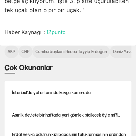
belge açıklıyorum. İşte 3. pistte uçurulabilen
tek uçak olan o pır pır uçak."
Haber Kaynağı :
12punto
AKP
CHP
Cumhurbaşkanı Recep Tayyip Erdoğan
Deniz Yavuz
Çok Okunanlar
İstanbul’da yol ortasında kavga kamerada
Asırlık devlete bir haftada yeni gömlek biçilecek öyle mi?!..
Erdal Beşikçioğlu'nun kızı babasının tutuklanmasının ardından