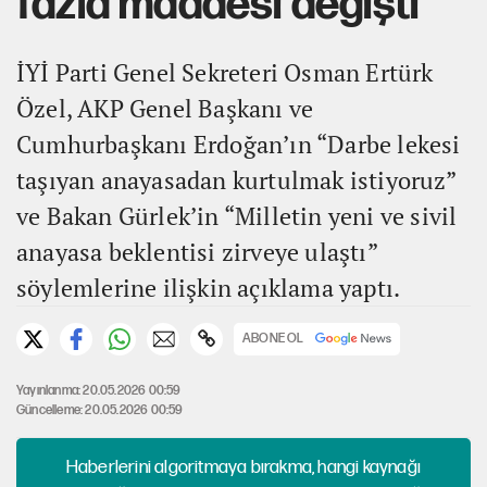
fazla maddesi değişti
İYİ Parti Genel Sekreteri Osman Ertürk
Özel, AKP Genel Başkanı ve
Cumhurbaşkanı Erdoğan’ın “Darbe lekesi
taşıyan anayasadan kurtulmak istiyoruz”
ve Bakan Gürlek’in “Milletin yeni ve sivil
anayasa beklentisi zirveye ulaştı”
söylemlerine ilişkin açıklama yaptı.
ABONE OL
Yayınlanma: 20.05.2026 00:59
Güncelleme: 20.05.2026 00:59
Haberlerini algoritmaya bırakma, hangi kaynağı