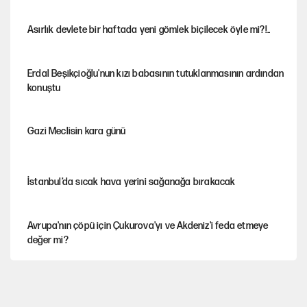
Asırlık devlete bir haftada yeni gömlek biçilecek öyle mi?!..
Erdal Beşikçioğlu'nun kızı babasının tutuklanmasının ardından
konuştu
Gazi Meclisin kara günü
İstanbul’da sıcak hava yerini sağanağa bırakacak
Avrupa'nın çöpü için Çukurova'yı ve Akdeniz'i feda etmeye
değer mi?
YENİ Parti’nin çerçeve yasa kararı belli oldu