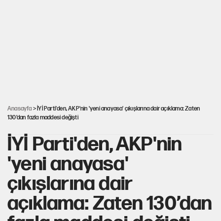
Mekke Anlaşması ile Türkiye savaşa çekiliyor
Karadeniz’de dron saldırısına uğrayan NADEZHDA gemisi
Türkiye'ye geldi
Güneş tutulması ne zaman yaşanacak?
Anasayfa
> İYİ Parti'den, AKP'nin 'yeni anayasa' çıkışlarına dair açıklama: Zaten
130’dan fazla maddesi değişti
İYİ Parti'den, AKP'nin
'yeni anayasa'
çıkışlarına dair
açıklama: Zaten 130’dan