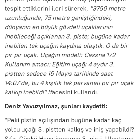
tespit ettiklerini ileri sürerek,
"3750 metre
uzunluğunda, 75 metre genişliğindeki,
dünyanın en büyük gövdeli uçaklarının
inebileceği açıklanan 3. piste; bugüne kadar
inebilen tek uçağın kaydına ulaştık. O da bir
pır pır uçak. Uçağın modeli: Cessna 172
Kullanım amacı: Eğitim uçağı 4 aydır 3.
pistten sadece 16 Mayıs tarihinde saat
14:07’de, bu 4 kişilik tek pervaneli pır pır uçak
kalkıp inebildi" if
adesini kullandı.
Deniz Yavuzyılmaz, şunları kaydetti:
"Peki pistin açılışından bugüne kadar kaç
yolcu uçağı 3. pistten kalkış ve iniş yapabildi?
Sıfır. Çünkü Havalimanının 3. pisti, Ulaştırma