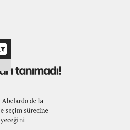
o
arı tanımadı!
 Abelardo de la
se seçim sürecine
eyeceğini