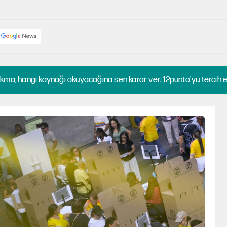
kma, hangi kaynağı okuyacağına sen karar ver. 12punto'yu tercih et