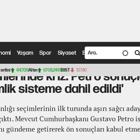
nomi
Yaşam
Spor
Siyaset
Bilim ve Teknoloji
Vide
iz: Petro sonuçları tanımadı! '800 bin yeni kimlik sisteme dahil edildi'
terlini
64,1139
Altın
6708,2461
BIST
13.780
lerinde kriz: Petro sonuçl
lik sisteme dahil edildi'
ığı seçimlerinin ilk turunda aşırı sağcı aday
 çıktı. Mevcut Cumhurbaşkanı Gustavo Petro i
ını gündeme getirerek ön sonuçları kabul etm