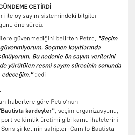
 GÜNDEME GETİRDİ
i ile oy sayım sistemindeki bilgiler
uğunu öne sürdü.
ilere güvenmediğini belirten Petro,
"Seçim
a güvenmiyorum. Seçmen kayıtlarında
şünüyorum. Bu nedenle ön sayım verilerini
nde yürütülen resmi sayım sürecinin sonunda
l edeceğim."
dedi.
?
an haberlere göre Petro’nun
"Bautista kardeşler"
, seçim organizasyonu,
port ve kimlik üretimi gibi kamu ihalelerini
ons şirketinin sahipleri Camilo Bautista