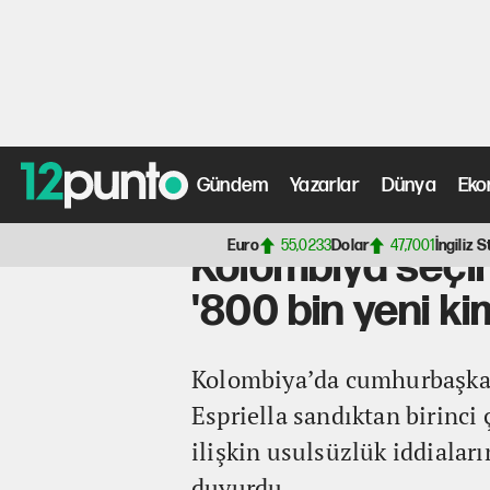
Gündem
Yazarlar
Dünya
Eko
Anasayfa
>
Dünya Haberleri
> Kolombiya seçimlerinde kr
Euro
55,0233
Dolar
47,7001
İngiliz S
Kolombiya seçim
'800 bin yeni kim
Kolombiya’da cumhurbaşkanl
Espriella sandıktan birinci
ilişkin usulsüzlük iddialar
duyurdu.