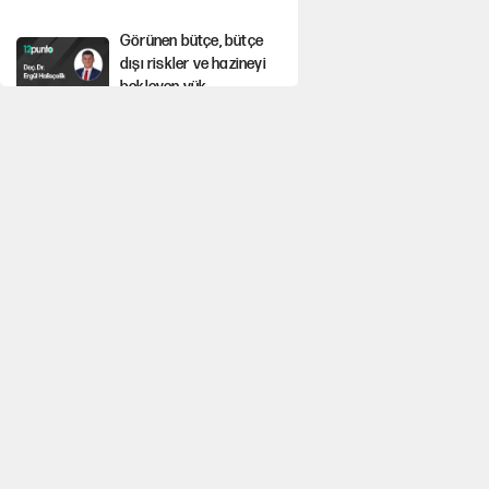
Görünen bütçe, bütçe
dışı riskler ve hazineyi
bekleyen yük
Yeni Parti'ye eski program: Ey Kemal
Derviş, geldinse vur!
İsrail’in Kürt planı
Sahibinden satılık
pasaport
İlkay Çiçek’in eşinden yazışma
iddialarına yanıt