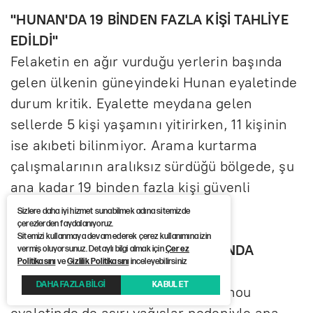
''HUNAN'DA 19 BİNDEN FAZLA KİŞİ TAHLİYE
EDİLDİ''
Felaketin en ağır vurduğu yerlerin başında
gelen ülkenin güneyindeki Hunan eyaletinde
durum kritik. Eyalette meydana gelen
sellerde 5 kişi yaşamını yitirirken, 11 kişinin
ise akıbeti bilinmiyor. Arama kurtarma
çalışmalarının aralıksız sürdüğü bölgede, şu
ana kadar 19 binden fazla kişi güvenli
alanlara tahliye edildi.
Sizlere daha iyi hizmet sunabilmek adına sitemizde
çerezlerden faydalanıyoruz.
Sitemizi kullanmaya devam ederek çerez kullanımına izin
''YOLLAR VE BİNALAR SULAR ALTINDA
vermiş oluyorsunuz. Detaylı bilgi almak için
Çerez
Politikasını
ve
Gizlilik Politikasını
inceleyebilirsiniz
KALDI''
DAHA FAZLA BİLGİ
KABUL ET
Bir diğer felaket bölgesi olan Guizhou