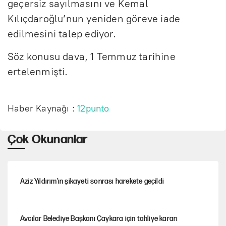
geçersiz sayılmasını ve Kemal
c
Kılıçdaroğlu’nun yeniden göreve iade
r
edilmesini talep ediyor.
e
Söz konusu dava, 1 Temmuz tarihine
e
ertelenmişti.
n
Haber Kaynağı :
12punto
Çok Okunanlar
Aziz Yıldırım’ın şikayeti sonrası harekete geçildi
Avcılar Belediye Başkanı Çaykara için tahliye kararı