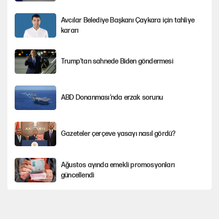
Avcılar Belediye Başkanı Çaykara için tahliye
kararı
Trump’tan sahnede Biden göndermesi
ABD Donanması’nda erzak sorunu
Gazeteler çerçeve yasayı nasıl gördü?
Ağustos ayında emekli promosyonları
güncellendi
Kılıçdaroğlu'nun grup konuşması CHP'yi
karıştırdı!