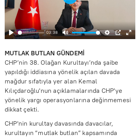
B
a
ş
03:38
l
B
S
A
P
E
a
a
e
y
I
n
MUTLAK BUTLAN GÜNDEMİ
t
ş
s
a
P
t
CHP’nin 38. Olağan Kurultayı’nda şaibe
yapıldığı iddiasına yönelik açılan davada
l
s
r
e
mağdur sıfatıyla yer alan Kemal
a
i
l
r
Kılıçdaroğlu'nun açıklamalarında CHP'ye
t
z
a
f
yönelik yargı operasyonlarına değinmemesi
r
u
dikkat çekti.
l
CHP'nin kurultay davasında davacılar,
l
kurultayın “mutlak butlan” kapsamında
s