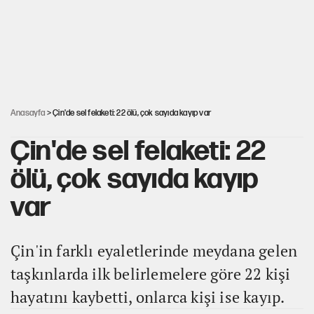
AKP’li üç belediyeye operasyon hazırlığı!
MASAK raporunda kim ne kadar bağış yaptı?
Anasayfa
> Çin'de sel felaketi: 22 ölü, çok sayıda kayıp var
Çin'de sel felaketi: 22
ölü, çok sayıda kayıp
var
Çin'in farklı eyaletlerinde meydana gelen
taşkınlarda ilk belirlemelere göre 22 kişi
hayatını kaybetti, onlarca kişi ise kayıp.