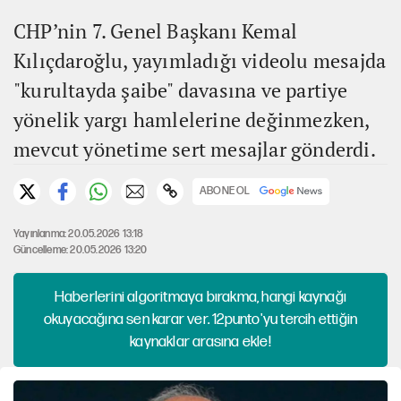
CHP’nin 7. Genel Başkanı Kemal
Kılıçdaroğlu, yayımladığı videolu mesajda
"kurultayda şaibe" davasına ve partiye
yönelik yargı hamlelerine değinmezken,
mevcut yönetime sert mesajlar gönderdi.
ABONE OL
Yayınlanma: 20.05.2026 13:18
Güncelleme: 20.05.2026 13:20
Haberlerini algoritmaya bırakma, hangi kaynağı
okuyacağına sen karar ver. 12punto'yu tercih ettiğin
kaynaklar arasına ekle!