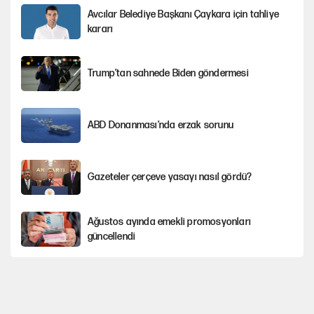
Avcılar Belediye Başkanı Çaykara için tahliye
kararı
Trump’tan sahnede Biden göndermesi
ABD Donanması’nda erzak sorunu
Gazeteler çerçeve yasayı nasıl gördü?
Ağustos ayında emekli promosyonları
güncellendi
Kılıçdaroğlu'nun grup konuşması CHP'yi
karıştırdı!