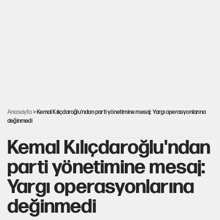
Gram ve ons altın yükselişini sürdürüyor
AKP’li üç belediyeye operasyon hazırlığı!
MASAK raporunda kim ne kadar bağış yaptı?
Anasayfa
> Kemal Kılıçdaroğlu'ndan parti yönetimine mesaj: Yargı operasyonlarına
değinmedi
Kemal Kılıçdaroğlu'ndan
parti yönetimine mesaj:
Yargı operasyonlarına
değinmedi