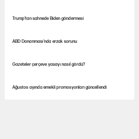
Trump’tan sahnede Biden göndermesi
ABD Donanması’nda erzak sorunu
Gazeteler çerçeve yasayı nasıl gördü?
Ağustos ayında emekli promosyonları güncellendi
Kılıçdaroğlu'nun grup konuşması CHP'yi karıştırdı!
Gram ve ons altın yükselişini sürdürüyor