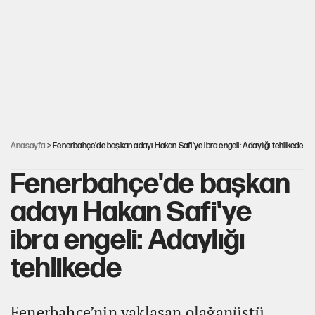
Gram ve ons altın yükselişini sürdürüyor
AKP’li üç belediyeye operasyon hazırlığı!
MASAK raporunda kim ne kadar bağış yaptı?
Anasayfa
> Fenerbahçe'de başkan adayı Hakan Safi'ye ibra engeli: Adaylığı tehlikede
Fenerbahçe'de başkan
adayı Hakan Safi'ye
ibra engeli: Adaylığı
tehlikede
Fenerbahçe’nin yaklaşan olağanüstü