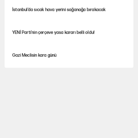
İstanbul’da sıcak hava yerini sağanağa bırakacak
YENİ Parti'nin çerçeve yasa kararı belli oldu!
Gazi Meclisin kara günü
Karadeniz’de dron saldırısına uğrayan NADEZHDA gemisi
Türkiye'ye geldi
Miras kalan taşınmazların satışında yeni model
Avrupa'nın çöpü için Çukurova'yı ve Akdeniz'i feda etmeye
değer mi?