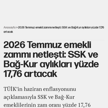
feda etmeye değer mi?
30’dan fazla belediye başkanı AKP'ye geçiyor
Anasayfa
> 2026 Temmuz emekli zammı netleşti: SSK ve Bağ-Kur aylıkları yüzde 17,76
artacak
2026 Temmuz emekli
zammı netleşti: SSK ve
Bağ-Kur aylıkları yüzde
17,76 artacak
TÜİK’in haziran enflasyonunu
açıklamasıyla SSK ve Bağ-Kur
emeklilerinin zam oranı yüzde 17,76