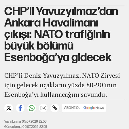
CHP’li Yavuzyılmaz’dan
Ankara Havalimanı
çıkışı: NATO trafiğinin
büyük bölümü
Esenboğa’ya gidecek
CHP’li Deniz Yavuzyılmaz, NATO Zirvesi
için gelecek uçakların yüzde 80-90’ının
Esenboğa’yı kullanacağını savundu.
ABONE OL
Yayınlanma: 05.07.2026 22:58
Güncelleme: 05.07.2026 22:58