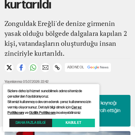
kurtarıldı
Zonguldak Ereğli'de denize girmenin
yasak olduğu bölgede dalgalara kapılan 2
kişi, vatandaşların oluşturduğu insan
zinciriyle kurtarıldı.
ABONE OL
Yayınlanma: 05.07.2026 22:42
Güncelleme: 05.07.2026 22:42
Sizlere daha iyi hizmet sunabilmek adına sitemizde
çerezlerden faydalanıyoruz.
Sitemizi kullanmaya devam ederek çerez kullanımına izin
Haberlerini algoritmaya bırakma, hangi kaynağı
vermiş oluyorsunuz. Detaylı bilgi almak için
Çerez
okuyacağına sen karar ver. 12punto'yu tercih ettiğin
Politikasını
ve
Gizlilik Politikasını
inceleyebilirsiniz
kaynaklar arasına ekle!
DAHA FAZLA BİLGİ
KABUL ET