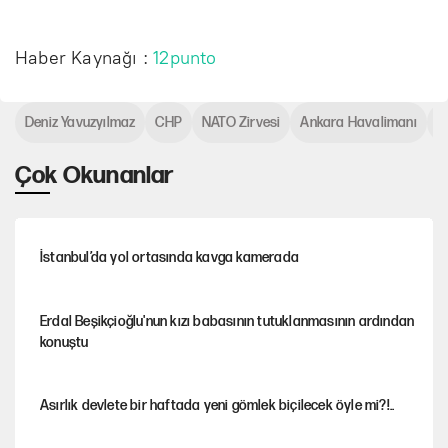
Haber Kaynağı :
12punto
Deniz Yavuzyılmaz
CHP
NATO Zirvesi
Ankara Havalimanı
E
Çok Okunanlar
İstanbul’da yol ortasında kavga kamerada
Erdal Beşikçioğlu'nun kızı babasının tutuklanmasının ardından
konuştu
Asırlık devlete bir haftada yeni gömlek biçilecek öyle mi?!..