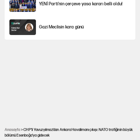
YENİ Parti'nin çerçeve yasa kararı belli oldu!
Gazi Meclisin kara günü
Karadeniz’de dron saldırısına uğrayan
NADEZHDA gemisi Türkiye'ye geldi
Miras kalan taşınmazların satışında yeni model
Avrupa'nın çöpü için Çukurova'yı ve Akdeniz'i
feda etmeye değer mi?
30’dan fazla belediye başkanı AKP'ye geçiyor
Anasayfa
> CHP’li Yavuzyılmaz’dan Ankara Havalimanı çıkışı: NATO trafiğinin büyük
bölümü Esenboğa’ya gidecek