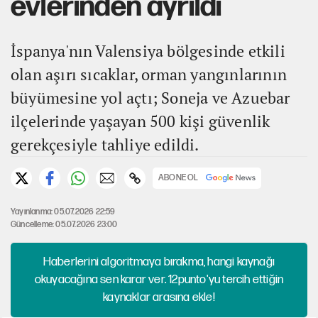
evlerinden ayrıldı
İspanya'nın Valensiya bölgesinde etkili
olan aşırı sıcaklar, orman yangınlarının
büyümesine yol açtı; Soneja ve Azuebar
ilçelerinde yaşayan 500 kişi güvenlik
gerekçesiyle tahliye edildi.
ABONE OL
Yayınlanma: 05.07.2026 22:59
Güncelleme: 05.07.2026 23:00
Haberlerini algoritmaya bırakma, hangi kaynağı
okuyacağına sen karar ver. 12punto'yu tercih ettiğin
kaynaklar arasına ekle!