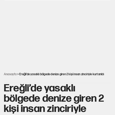
Karadeniz’de dron saldırısına uğrayan NADEZHDA gemisi
Türkiye'ye geldi
Miras kalan taşınmazların satışında yeni model
Avrupa'nın çöpü için Çukurova'yı ve Akdeniz'i feda etmeye
değer mi?
30’dan fazla belediye başkanı AKP'ye geçiyor
Anasayfa
> Ereğli’de yasaklı bölgede denize giren 2 kişi insan zinciriyle kurtarıldı
Ereğli’de yasaklı
bölgede denize giren 2
kişi insan zinciriyle