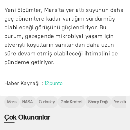
Yeni ölçümler, Mars’ta yer altı suyunun daha
geç dönemlere kadar varlığını sürdürmüş
olabileceği görüşünü güçlendiriyor. Bu
durum, gezegende mikrobiyal yaşam için
elverişli koşulların sanılandan daha uzun
süre devam etmiş olabileceği ihtimalini de
gündeme getiriyor.
Haber Kaynağı :
12punto
Mars
NASA
Curiosity
Gale Krateri
Sharp Dağı
Yer altı 
Çok Okunanlar