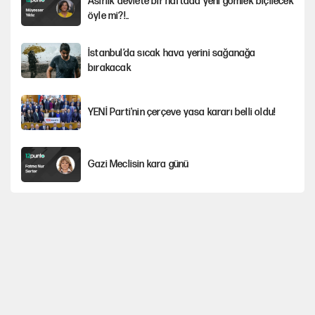
Asırlık devlete bir haftada yeni gömlek biçilecek
öyle mi?!..
İstanbul’da sıcak hava yerini sağanağa
bırakacak
YENİ Parti'nin çerçeve yasa kararı belli oldu!
Gazi Meclisin kara günü
Karadeniz’de dron saldırısına uğrayan
NADEZHDA gemisi Türkiye'ye geldi
Miras kalan taşınmazların satışında yeni model
Avrupa'nın çöpü için Çukurova'yı ve Akdeniz'i