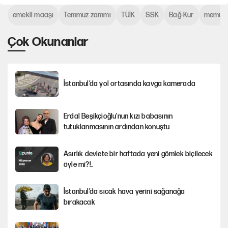
emekli maaşı
Temmuz zammı
TÜİK
SSK
Bağ-Kur
memur 
Çok Okunanlar
İstanbul’da yol ortasında kavga kamerada
Erdal Beşikçioğlu'nun kızı babasının
tutuklanmasının ardından konuştu
Asırlık devlete bir haftada yeni gömlek biçilecek
öyle mi?!..
İstanbul’da sıcak hava yerini sağanağa
bırakacak