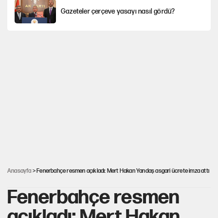
Gazeteler çerçeve yasayı nasıl gördü?
Hayye ale’s-SALAH, Hayye ale’l-felâh
ABD ekonomisi ve NATO’nun işlevi
Ağustos ayında emekli promosyonları
güncellendi
YENİ Parti'ye bağışlarda bir haftalık bilanço
Anasayfa
> Fenerbahçe resmen açıkladı: Mert Hakan Yandaş asgari ücrete imza attı
Fenerbahçe resmen
açıkladı: Mert Hakan