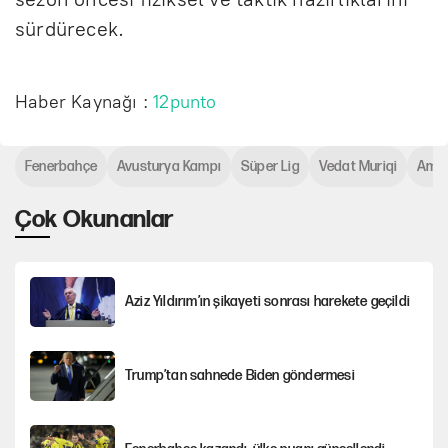
sürdürecek.
Haber Kaynağı :
12punto
Fenerbahçe
Avusturya Kampı
Süper Lig
Vedat Muriqi
Amar
Çok Okunanlar
Aziz Yıldırım’ın şikayeti sonrası harekete geçildi
Trump’tan sahnede Biden göndermesi