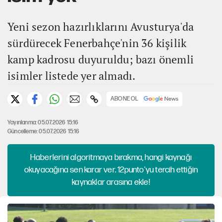
Yeni sezon hazırlıklarını Avusturya'da
sürdürecek Fenerbahçe'nin 36 kişilik
kamp kadrosu duyuruldu; bazı önemli
isimler listede yer almadı.
ABONE OL
Yayınlanma: 05.07.2026 15:16
Güncelleme: 05.07.2026 15:16
Haberlerini algoritmaya bırakma, hangi kaynağı
okuyacağına sen karar ver. 12punto'yu tercih ettiğin
kaynaklar arasına ekle!