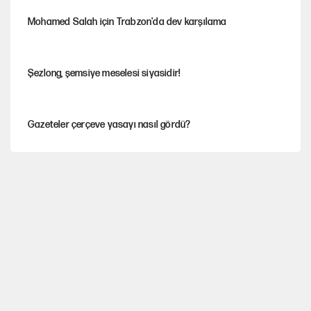
Mohamed Salah için Trabzon'da dev karşılama
Şezlong, şemsiye meselesi siyasidir!
Gazeteler çerçeve yasayı nasıl gördü?
Hayye ale’s-SALAH, Hayye ale’l-felâh
ABD ekonomisi ve NATO’nun işlevi
Ağustos ayında emekli promosyonları güncellendi