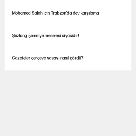
Mohamed Salah için Trabzon'da dev karşılama
Şezlong, şemsiye meselesi siyasidir!
Gazeteler çerçeve yasayı nasıl gördü?
Hayye ale’s-SALAH, Hayye ale’l-felâh
ABD ekonomisi ve NATO’nun işlevi
Ağustos ayında emekli promosyonları güncellendi