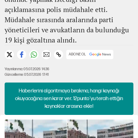
açıklamasına polis müdahale etti.
Müdahale sırasında aralarında parti
yöneticileri ve avukatların da bulunduğu
19 kişi gözaltına alındı.
ABONE OL
Yayınlanma: 05.07.2026 14:36
Güncelleme: 05.07.2026 17:41
Haberlerini algoritmaya bırakma, hangi kaynağı
okuyacağına sen karar ver. 12punto'yu tercih ettiğin
kaynaklar arasına ekle!