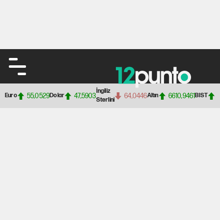
İngiliz
55,0529
47,5903
64,0446
6610,9461
Euro
Dolar
Altın
BIST
Sterlini