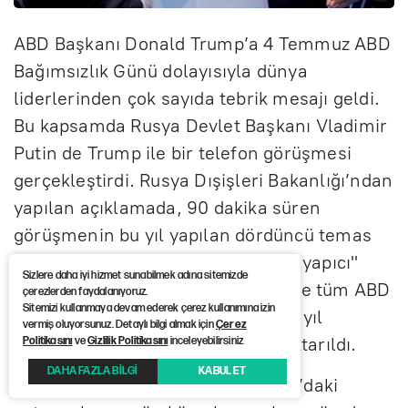
ABD Başkanı Donald Trump’a 4 Temmuz ABD
Bağımsızlık Günü dolayısıyla dünya
liderlerinden çok sayıda tebrik mesajı geldi.
Bu kapsamda Rusya Devlet Başkanı Vladimir
Putin de Trump ile bir telefon görüşmesi
gerçekleştirdi. Rusya Dışişleri Bakanlığı’ndan
yapılan açıklamada, 90 dakika süren
görüşmenin bu yıl yapılan dördüncü temas
olduğu ve "iş odaklı ve son derece yapıcı"
Sizlere daha iyi hizmet sunabilmek adına sitemizde
geçtiği belirtildi. Putin’in Trump’ı ve tüm ABD
çerezlerden faydalanıyoruz.
Sitemizi kullanmaya devam ederek çerez kullanımına izin
halkını Bağımsızlık Günü’nün 250. yıl
vermiş oluyorsunuz. Detaylı bilgi almak için
Çerez
dönümü dolayısıyla tebrik ettiği aktarıldı.
Politikasını
ve
Gizlilik Politikasını
inceleyebilirsiniz
DAHA FAZLA BİLGİ
KABUL ET
Açıklamaya göre; Trump, Ukrayna’daki