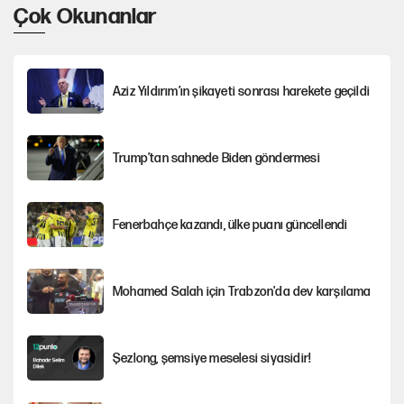
Çok Okunanlar
Aziz Yıldırım’ın şikayeti sonrası harekete geçildi
Trump’tan sahnede Biden göndermesi
Fenerbahçe kazandı, ülke puanı güncellendi
Mohamed Salah için Trabzon'da dev karşılama
Şezlong, şemsiye meselesi siyasidir!