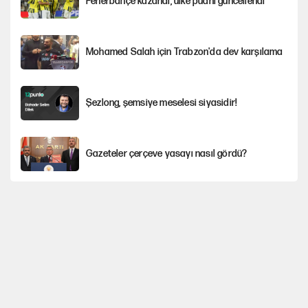
Fenerbahçe kazandı, ülke puanı güncellendi
Mohamed Salah için Trabzon'da dev karşılama
Şezlong, şemsiye meselesi siyasidir!
Gazeteler çerçeve yasayı nasıl gördü?
Hayye ale’s-SALAH, Hayye ale’l-felâh
ABD ekonomisi ve NATO’nun işlevi
Ağustos ayında emekli promosyonları