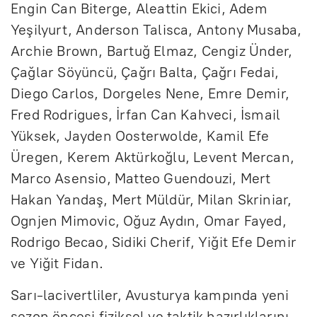
Engin Can Biterge, Aleattin Ekici, Adem
Yeşilyurt, Anderson Talisca, Antony Musaba,
Archie Brown, Bartuğ Elmaz, Cengiz Ünder,
Çağlar Söyüncü, Çağrı Balta, Çağrı Fedai,
Diego Carlos, Dorgeles Nene, Emre Demir,
Fred Rodrigues, İrfan Can Kahveci, İsmail
Yüksek, Jayden Oosterwolde, Kamil Efe
Üregen, Kerem Aktürkoğlu, Levent Mercan,
Marco Asensio, Matteo Guendouzi, Mert
Hakan Yandaş, Mert Müldür, Milan Skriniar,
Ognjen Mimovic, Oğuz Aydın, Omar Fayed,
Rodrigo Becao, Sidiki Cherif, Yiğit Efe Demir
ve Yiğit Fidan.
Sarı-lacivertliler, Avusturya kampında yeni
sezon öncesi fiziksel ve taktik hazırlıklarını