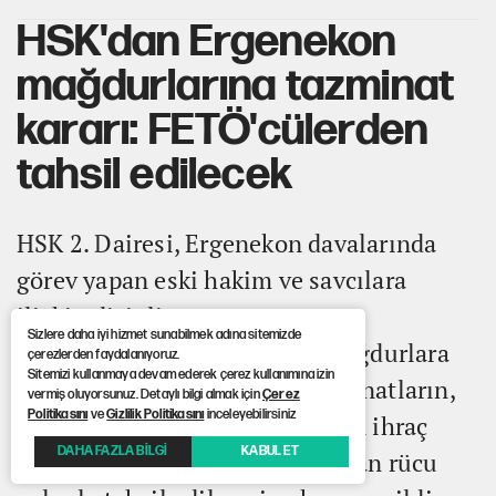
HSK'dan Ergenekon
mağdurlarına tazminat
kararı: FETÖ'cülerden
tahsil edilecek
HSK 2. Dairesi, Ergenekon davalarında
görev yapan eski hakim ve savcılara
ilişkin disiplin soruşturmasını
Sizlere daha iyi hizmet sunabilmek adına sitemizde
tamamladı. Kararla birlikte, mağdurlara
çerezlerden faydalanıyoruz.
Sitemizi kullanmaya devam ederek çerez kullanımına izin
devlet tarafından ödenen tazminatların,
vermiş oluyorsunuz. Detaylı bilgi almak için
Çerez
Politikasını
ve
Gizlilik Politikasını
inceleyebilirsiniz
süreçte görev alan ve meslekten ihraç
DAHA FAZLA BİLGİ
KABUL ET
edilen eski yargı mensuplarından rücu