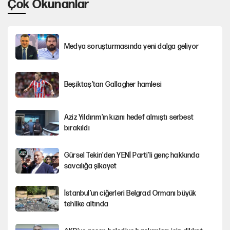
Çok Okunanlar
Medya soruşturmasında yeni dalga geliyor
Beşiktaş’tan Gallagher hamlesi
Aziz Yıldırım'ın kızını hedef almıştı serbest
bırakıldı
Gürsel Tekin'den YENİ Parti’li genç hakkında
savcılığa şikayet
İstanbul’un ciğerleri Belgrad Ormanı büyük
tehlike altında