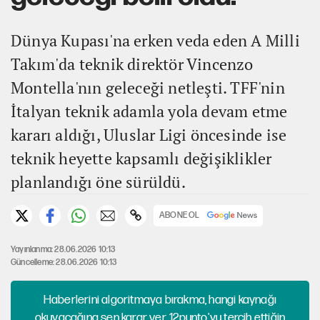
Dünya Kupası'na erken veda eden A Milli
Takım'da teknik direktör Vincenzo
Montella'nın geleceği netleşti. TFF'nin
İtalyan teknik adamla yola devam etme
kararı aldığı, Uluslar Ligi öncesinde ise
teknik heyette kapsamlı değişiklikler
planlandığı öne sürüldü.
ABONE OL
Yayınlanma: 28.06.2026 10:13
Güncelleme: 28.06.2026 10:13
Haberlerini algoritmaya bırakma, hangi kaynağı
okuyacağına sen karar ver. 12punto'yu tercih ettiğin