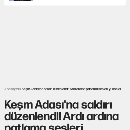
İtalya, askıya aldığı İspanya ile Schengen
uygulaması için tarih verdi
Salah’ın Trabzonspor alacakları için haciz
süreci
Cem Gürdeniz'den 'Mekke Ortak Savunma
Anlaşması' için kritik uyarı
Ahbap Derneği için fesih davası açıldı
Anasayfa
> Keşm Adası'na saldırı düzenlendi! Ardı ardına patlama sesleri yükseldi
Keşm Adası'na saldırı
düzenlendi! Ardı ardına
patlama sesleri