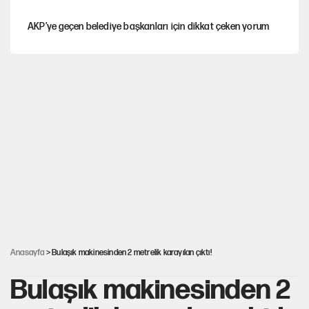
AKP’ye geçen belediye başkanları için dikkat çeken yorum
İtalya, askıya aldığı İspanya ile Schengen uygulaması için
tarih verdi
Salah’ın Trabzonspor alacakları için haciz süreci
Cem Gürdeniz'den 'Mekke Ortak Savunma Anlaşması' için
kritik uyarı
Ahbap Derneği için fesih davası açıldı
Anasayfa
> Bulaşık makinesinden 2 metrelik karayılan çıktı!
Bulaşık makinesinden 2