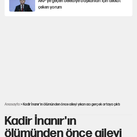
AKP’ye geçen belediye başkanları için dikkat
çeken yorum
İtalya, askıya aldığı İspanya ile Schengen
uygulaması için tarih verdi
Salah’ın Trabzonspor alacakları için haciz
süreci
Cem Gürdeniz'den 'Mekke Ortak Savunma
Anlaşması' için kritik uyarı
Ahbap Derneği için fesih davası açıldı
Anasayfa
> Kadir İnanır'ın ölümünden önce aileyi yıkan acı gerçek ortaya çıktı
Kadir İnanır'ın
ölümünden önce aileyi