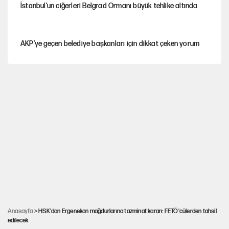
İstanbul’un ciğerleri Belgrad Ormanı büyük tehlike altında
AKP’ye geçen belediye başkanları için dikkat çeken yorum
İtalya, askıya aldığı İspanya ile Schengen uygulaması için
tarih verdi
Salah’ın Trabzonspor alacakları için haciz süreci
Cem Gürdeniz'den 'Mekke Ortak Savunma Anlaşması' için
kritik uyarı
Ahbap Derneği için fesih davası açıldı
Anasayfa
> HSK'dan Ergenekon mağdurlarına tazminat kararı: FETÖ'cülerden tahsil
edilecek