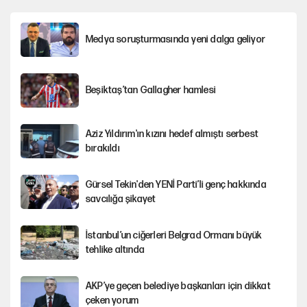
Medya soruşturmasında yeni dalga geliyor
Beşiktaş’tan Gallagher hamlesi
Aziz Yıldırım'ın kızını hedef almıştı serbest
bırakıldı
Gürsel Tekin'den YENİ Parti’li genç hakkında
savcılığa şikayet
İstanbul’un ciğerleri Belgrad Ormanı büyük
tehlike altında
AKP’ye geçen belediye başkanları için dikkat
çeken yorum