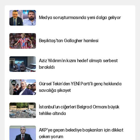
Medya soruşturmasında yeni dalga geliyor
Beşiktaş’tan Gallagher hamlesi
Aziz Yıldırım'ın kızını hedef almıştı serbest
bırakıldı
Gürsel Tekin'den YENİ Parti’li genç hakkında
savcılığa şikayet
İstanbul’un ciğerleri Belgrad Ormanı büyük
tehlike altında
AKP’ye geçen belediye başkanları için dikkat
çeken yorum