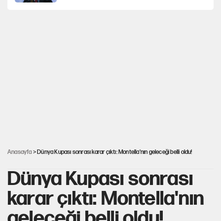
İtalya, askıya aldığı İspanya ile Schengen
uygulaması için tarih verdi
Salah’ın Trabzonspor alacakları için haciz
süreci
Cem Gürdeniz'den 'Mekke Ortak Savunma
Anlaşması' için kritik uyarı
Ahbap Derneği için fesih davası açıldı
Anasayfa
> Dünya Kupası sonrası karar çıktı: Montella'nın geleceği belli oldu!
Dünya Kupası sonrası
karar çıktı: Montella'nın
geleceği belli oldu!