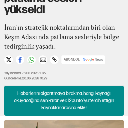
yükseldi
İran'ın stratejik noktalarından biri olan
Keşm Adası'nda patlama sesleriyle bölge
tedirginlik yaşadı.
ABONE OL
Yayınlanma: 28.06.2026 10:27
Güncelleme: 28.06.2026 10:29
Haberlerini algoritmaya bırakma, hangi kaynağı
okuyacağına sen karar ver. 12punto'yu tercih ettiğin
kaynaklar arasına ekle!