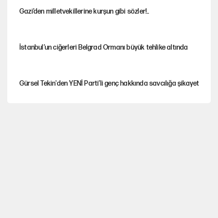
Gazi’den milletvekillerine kurşun gibi sözler!..
İstanbul’un ciğerleri Belgrad Ormanı büyük tehlike altında
Gürsel Tekin'den YENİ Parti’li genç hakkında savcılığa şikayet
Yeni Parti'ye eski program: Ey Kemal Derviş, geldinse vur!
Görünen bütçe, bütçe dışı riskler ve hazineyi bekleyen yük
AKP’ye geçen belediye başkanları için dikkat çeken yorum