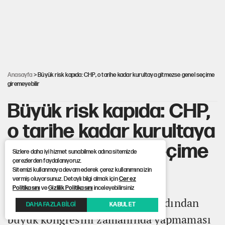
AKP’ye geçen belediye başkanları için dikkat çeken yorum
İsrail’in Kürt planı
Anasayfa
> Büyük risk kapıda: CHP, o tarihe kadar kurultaya gitmezse genel seçime
giremeyebilir
Büyük risk kapıda: CHP,
o tarihe kadar kurultaya
gitmezse genel seçime
Sizlere daha iyi hizmet sunabilmek adına sitemizde
çerezlerden faydalanıyoruz.
giremeyebilir
Sitemizi kullanmaya devam ederek çerez kullanımına izin
vermiş oluyorsunuz. Detaylı bilgi almak için
Çerez
Politikasını
ve
Gizlilik Politikasını
inceleyebilirsiniz
CHP, mutlak butlan kararının ardından
DAHA FAZLA BİLGİ
KABUL ET
büyük kongresini zamanında yapmaması