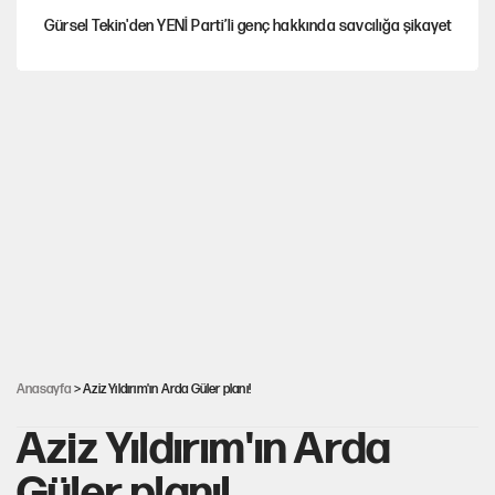
Gürsel Tekin'den YENİ Parti’li genç hakkında savcılığa şikayet
Yeni Parti'ye eski program: Ey Kemal Derviş, geldinse vur!
Görünen bütçe, bütçe dışı riskler ve hazineyi bekleyen yük
AKP’ye geçen belediye başkanları için dikkat çeken yorum
İsrail’in Kürt planı
Anasayfa
> Aziz Yıldırım'ın Arda Güler planı!
Aziz Yıldırım'ın Arda
Güler planı!