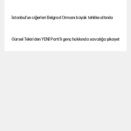
İstanbul’un ciğerleri Belgrad Ormanı büyük tehlike altında
Gürsel Tekin'den YENİ Parti’li genç hakkında savcılığa şikayet
Yeni Parti'ye eski program: Ey Kemal Derviş, geldinse vur!
Görünen bütçe, bütçe dışı riskler ve hazineyi bekleyen yük
AKP’ye geçen belediye başkanları için dikkat çeken yorum
İsrail’in Kürt planı