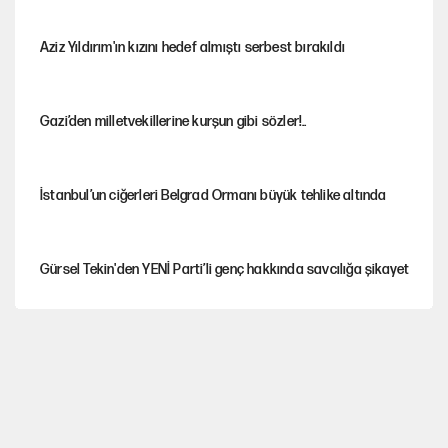
Aziz Yıldırım'ın kızını hedef almıştı serbest bırakıldı
Gazi’den milletvekillerine kurşun gibi sözler!..
İstanbul’un ciğerleri Belgrad Ormanı büyük tehlike altında
Gürsel Tekin'den YENİ Parti’li genç hakkında savcılığa şikayet
Yeni Parti'ye eski program: Ey Kemal Derviş, geldinse vur!
Görünen bütçe, bütçe dışı riskler ve hazineyi bekleyen yük