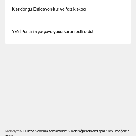
Kısırdöngü: Enflasyon-kur ve faiz kıskacı
YENİ Parti'nin çerçeve yasa kararı belli oldu!
İstanbul’da sıcak hava yerini sağanağa bırakacak
Dört yaşındaki oğlunun katili ile 3 gün sonra nikâh masasına
oturdu
Nesil Yaratmak
Şort giyen genç kadına bastonla saldırı
Anasayfa
> CHP'de 'kayyum' tartışmaları! Kılıçdaroğlu'na sert tepki: 'Sen Erdoğan'ın