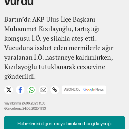
vurdu
Bartın’da AKP Ulus İlçe Başkanı
Muhammet Kızılayoğlu, tartıştığı
komşusu İ.Ö.'ye silahla ateş etti.
Vücuduna isabet eden mermilerle ağır
yaralanan İ.Ö. hastaneye kaldırılırken,
Kızılayoğlu tutuklanarak cezaevine
gönderildi.
ABONE OL
Yayınlanma: 24.06.2025 11:33
Güncelleme: 24.06.2025 11:33
Haberlerini algoritmaya bırakma, hangi kaynağı