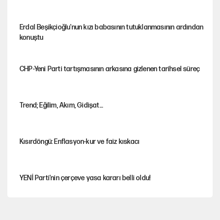
Erdal Beşikçioğlu'nun kızı babasının tutuklanmasının ardından
konuştu
CHP-Yeni Parti tartışmasının arkasına gizlenen tarihsel süreç
Trend; Eğilim, Akım, Gidişat…
Kısırdöngü: Enflasyon-kur ve faiz kıskacı
YENİ Parti'nin çerçeve yasa kararı belli oldu!
İstanbul’da sıcak hava yerini sağanağa bırakacak