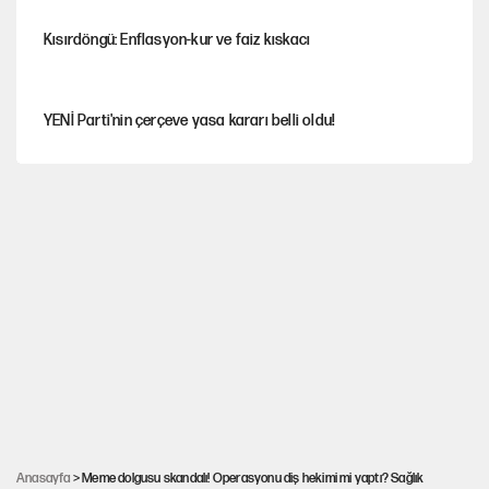
Kısırdöngü: Enflasyon-kur ve faiz kıskacı
YENİ Parti'nin çerçeve yasa kararı belli oldu!
İstanbul’da sıcak hava yerini sağanağa bırakacak
Dört yaşındaki oğlunun katili ile 3 gün sonra nikâh masasına
oturdu
Nesil Yaratmak
Şort giyen genç kadına bastonla saldırı
Anasayfa
> Meme dolgusu skandalı! Operasyonu diş hekimi mi yaptı? Sağlık