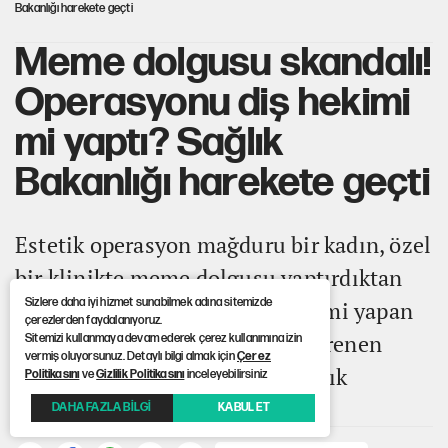
Bakanlığı harekete geçti
Meme dolgusu skandalı!
Operasyonu diş hekimi
mi yaptı? Sağlık
Bakanlığı harekete geçti
Estetik operasyon mağduru bir kadın, özel
bir klinikte meme dolgusu yaptırdıktan
Sizlere daha iyi hizmet sunabilmek adına sitemizde
sonra göğüslerini kaybetti. İşlemi yapan
çerezlerden faydalanıyoruz.
kişinin diş hekimi olduğunu öğrenen
Sitemizi kullanmaya devam ederek çerez kullanımına izin
vermiş oluyorsunuz. Detaylı bilgi almak için
Çerez
mağdurun şikayeti üzerine Sağlık
Politikasını
ve
Gizlilik Politikasını
inceleyebilirsiniz
Bakanlığı soruşturma başlattı.
DAHA FAZLA BİLGİ
KABUL ET