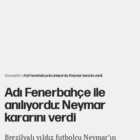
Dört yaşındaki oğlunun katili ile 3 gün sonra nikâh masasına
oturdu
Nesil Yaratmak
Şort giyen genç kadına bastonla saldırı
Anasayfa
> Adı Fenerbahçe ile anılıyordu: Neymar kararını verdi
Adı Fenerbahçe ile
anılıyordu: Neymar
kararını verdi
Brezilyalı yıldız futbolcu Neymar’ın