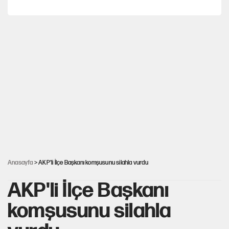
İstanbul’da sıcak hava yerini sağanağa bırakacak
Dört yaşındaki oğlunun katili ile 3 gün sonra nikâh masasına
oturdu
Nesil Yaratmak
Şort giyen genç kadına bastonla saldırı
Anasayfa
> AKP'li İlçe Başkanı komşusunu silahla vurdu
AKP'li İlçe Başkanı
komşusunu silahla