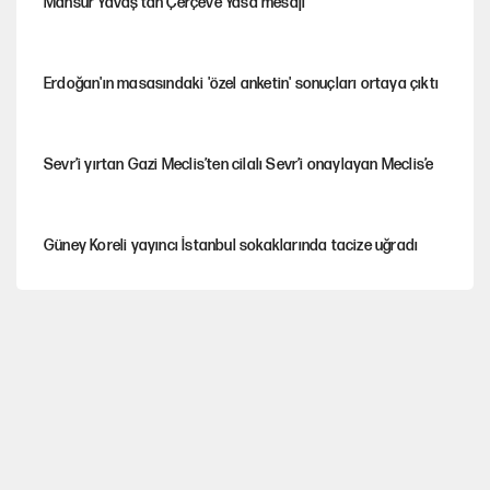
Mansur Yavaş’tan Çerçeve Yasa mesajı
Erdoğan'ın masasındaki 'özel anketin' sonuçları ortaya çıktı
Sevr’i yırtan Gazi Meclis’ten cilalı Sevr’i onaylayan Meclis’e
Güney Koreli yayıncı İstanbul sokaklarında tacize uğradı
PKK Yasası 15 Ağustos’a mı yetiştirilecek?!
YENİ Parti'de 'çerçeve yasa' çatlağı
Kılıçdaroğlu’ndan çerçeve yasa mesajı