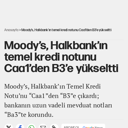
Rasim Ozan Kütahyalı'nın avukatı bakın kim
çıktı
Anasayfa
> Moody’s, Halkbank’ın temel kredi notunu Caa1’den B3’e yükseltti
Moody’s, Halkbank’ın
temel kredi notunu
Caa1’den B3’e yükseltti
Moody’s, Halkbank’ın Temel Kredi
Notu’nu “Caa1”den “B3”e çıkardı;
bankanın uzun vadeli mevduat notları
“Ba3”te korundu.
ABONE OL