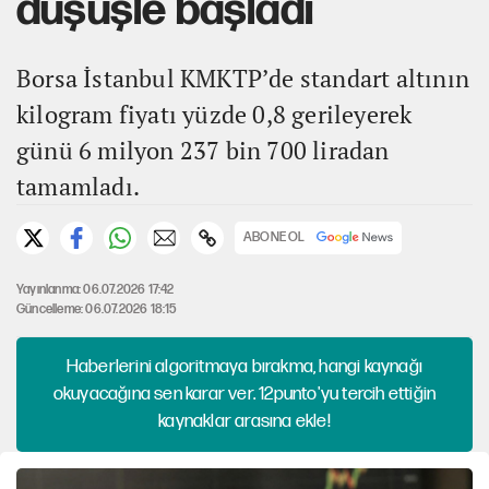
düşüşle başladı
Borsa İstanbul KMKTP’de standart altının
kilogram fiyatı yüzde 0,8 gerileyerek
günü 6 milyon 237 bin 700 liradan
tamamladı.
ABONE OL
Yayınlanma: 06.07.2026 17:42
Güncelleme: 06.07.2026 18:15
Haberlerini algoritmaya bırakma, hangi kaynağı
okuyacağına sen karar ver. 12punto'yu tercih ettiğin
kaynaklar arasına ekle!