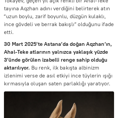
Tokayev, geçen yıl açık renkli bir Ahal-Teke
tayına Aqzhan adını verdiğini belirterek atın
“uzun boylu, zarif boyunlu, düzgün kulaklı,
ince gövdeli ve berrak bakışlı” olduğunu ifade
etti.
30 Mart 2025’te Astana’da doğan Aqzhan’ın,
Ahal-Teke atlarının yalnızca yaklaşık yüzde
3’ünde görülen izabelli renge sahip olduğu
aktarılıyor.
Bu renk, ilk bakışta albinizm
izlenimi verse de asıl etkiyi ince tüylerin ışığı
kırmasıyla oluşan saten parlaklığı yaratıyor.