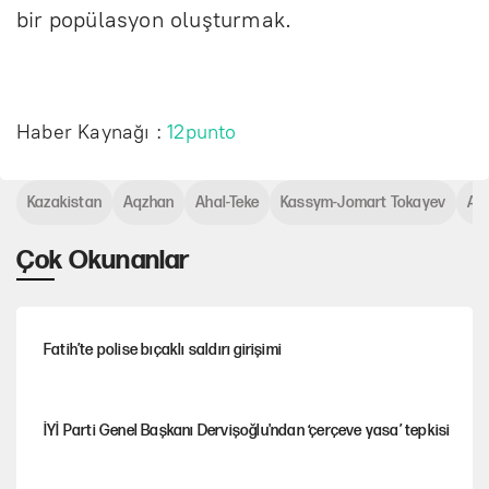
bir popülasyon oluşturmak.
Haber Kaynağı :
12punto
Kazakistan
Aqzhan
Ahal-Teke
Kassym-Jomart Tokayev
At 
Çok Okunanlar
Fatih’te polise bıçaklı saldırı girişimi
İYİ Parti Genel Başkanı Dervişoğlu'ndan ‘çerçeve yasa’ tepkisi