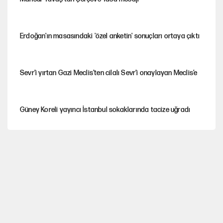
Erdoğan'ın masasındaki 'özel anketin' sonuçları ortaya çıktı
Sevr’i yırtan Gazi Meclis’ten cilalı Sevr’i onaylayan Meclis’e
Güney Koreli yayıncı İstanbul sokaklarında tacize uğradı
PKK Yasası 15 Ağustos’a mı yetiştirilecek?!
YENİ Parti'de 'çerçeve yasa' çatlağı
Kılıçdaroğlu’ndan çerçeve yasa mesajı