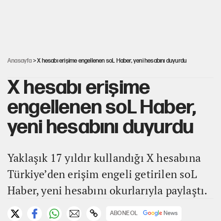
Kılıçdaroğlu’ndan çerçeve yasa mesajı
Rasim Ozan Kütahyalı'nın avukatı bakın kim çıktı
Anasayfa
> X hesabı erişime engellenen soL Haber, yeni hesabını duyurdu
X hesabı erişime
engellenen soL Haber,
yeni hesabını duyurdu
Yaklaşık 17 yıldır kullandığı X hesabına
Türkiye’den erişim engeli getirilen soL
Haber, yeni hesabını okurlarıyla paylaştı.
ABONE OL