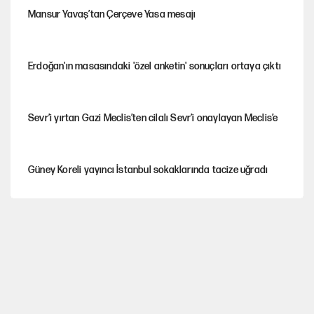
Mansur Yavaş’tan Çerçeve Yasa mesajı
Erdoğan'ın masasındaki 'özel anketin' sonuçları ortaya çıktı
Sevr’i yırtan Gazi Meclis’ten cilalı Sevr’i onaylayan Meclis’e
Güney Koreli yayıncı İstanbul sokaklarında tacize uğradı
PKK Yasası 15 Ağustos’a mı yetiştirilecek?!
YENİ Parti'de 'çerçeve yasa' çatlağı