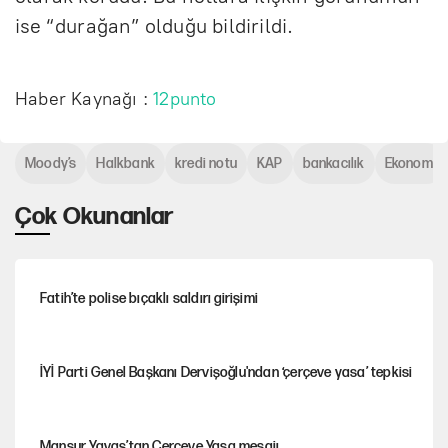
ise “durağan” olduğu bildirildi.
Haber Kaynağı :
12punto
Moody’s
Halkbank
kredi notu
KAP
bankacılık
Ekonomi
Çok Okunanlar
Fatih’te polise bıçaklı saldırı girişimi
İYİ Parti Genel Başkanı Dervişoğlu'ndan ‘çerçeve yasa’ tepkisi
Mansur Yavaş’tan Çerçeve Yasa mesajı