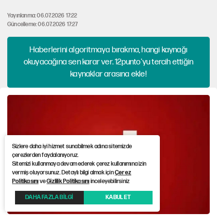
Yayınlanma: 06.07.2026 17:22
Güncelleme: 06.07.2026 17:27
Haberlerini algoritmaya bırakma, hangi kaynağı
okuyacağına sen karar ver. 12punto'yu tercih ettiğin
kaynaklar arasına ekle!
Sizlere daha iyi hizmet sunabilmek adına sitemizde
çerezlerden faydalanıyoruz.
Sitemizi kullanmaya devam ederek çerez kullanımına izin
vermiş oluyorsunuz. Detaylı bilgi almak için
Çerez
Politikasını
ve
Gizlilik Politikasını
inceleyebilirsiniz
DAHA FAZLA BİLGİ
KABUL ET