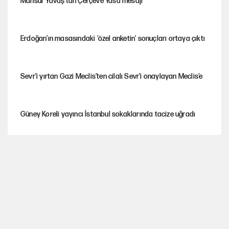
Mansur Yavaş’tan Çerçeve Yasa mesajı
Erdoğan'ın masasındaki 'özel anketin' sonuçları ortaya çıktı
Sevr’i yırtan Gazi Meclis’ten cilalı Sevr’i onaylayan Meclis’e
Güney Koreli yayıncı İstanbul sokaklarında tacize uğradı
PKK Yasası 15 Ağustos’a mı yetiştirilecek?!
YENİ Parti'de 'çerçeve yasa' çatlağı
Kılıçdaroğlu’ndan çerçeve yasa mesajı