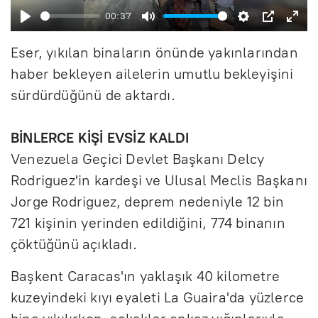
ş
00:37
B
S
A
P
E
l
Eser, yıkılan binaların önünde yakınlarından
a
e
y
I
n
a
haber bekleyen ailelerin umutlu bekleyişini
ş
s
a
P
t
t
sürdürdüğünü de aktardı.
l
s
r
e
a
i
l
r
BİNLERCE KİŞİ EVSİZ KALDI
t
z
a
f
Venezuela Geçici Devlet Başkanı Delcy
r
u
Rodriguez'in kardeşi ve Ulusal Meclis Başkanı
Jorge Rodriguez, deprem nedeniyle 12 bin
l
721 kişinin yerinden edildiğini, 774 binanın
l
çöktüğünü açıkladı.
s
Başkent Caracas'ın yaklaşık 40 kilometre
c
kuzeyindeki kıyı eyaleti La Guaira'da yüzlerce
r