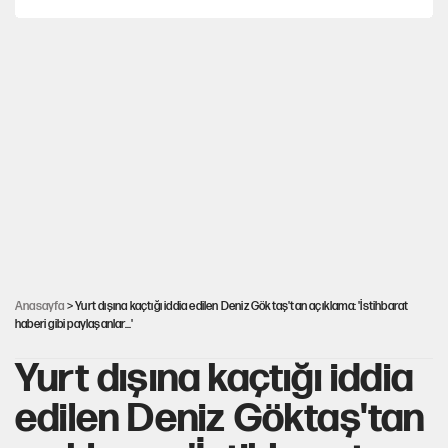
AKP’ye geçen belediye başkanları için dikkat çeken yorum
İtalya, askıya aldığı İspanya ile Schengen uygulaması için
tarih verdi
Salah’ın Trabzonspor alacakları için haciz süreci
Cem Gürdeniz'den 'Mekke Ortak Savunma Anlaşması' için
kritik uyarı
Anasayfa
> Yurt dışına kaçtığı iddia edilen Deniz Göktaş'tan açıklama: 'İstihbarat
haberi gibi paylaşanlar...'
Yurt dışına kaçtığı iddia
edilen Deniz Göktaş'tan