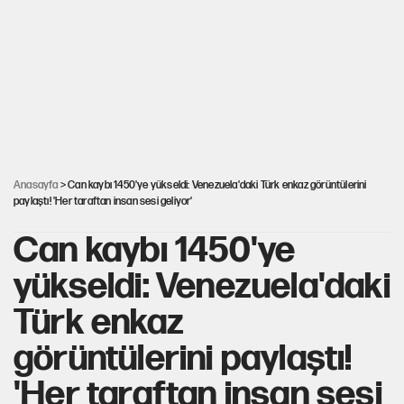
İtalya, askıya aldığı İspanya ile Schengen uygulaması için
tarih verdi
Salah’ın Trabzonspor alacakları için haciz süreci
Cem Gürdeniz'den 'Mekke Ortak Savunma Anlaşması' için
kritik uyarı
Anasayfa
> Can kaybı 1450'ye yükseldi: Venezuela'daki Türk enkaz görüntülerini
paylaştı! 'Her taraftan insan sesi geliyor'
Can kaybı 1450'ye
yükseldi: Venezuela'daki
Türk enkaz
görüntülerini paylaştı!
'Her taraftan insan sesi