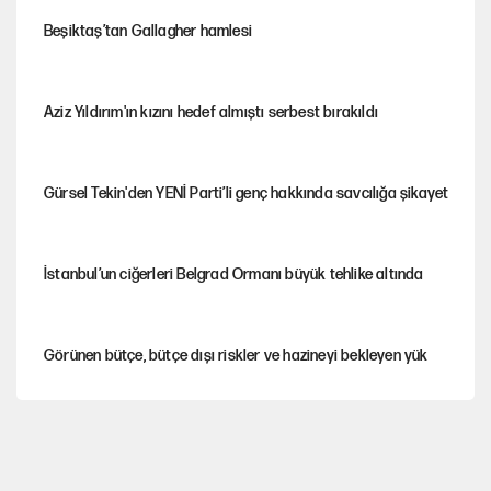
Beşiktaş’tan Gallagher hamlesi
Aziz Yıldırım'ın kızını hedef almıştı serbest bırakıldı
Gürsel Tekin'den YENİ Parti’li genç hakkında savcılığa şikayet
İstanbul’un ciğerleri Belgrad Ormanı büyük tehlike altında
Görünen bütçe, bütçe dışı riskler ve hazineyi bekleyen yük
AKP’ye geçen belediye başkanları için dikkat çeken yorum