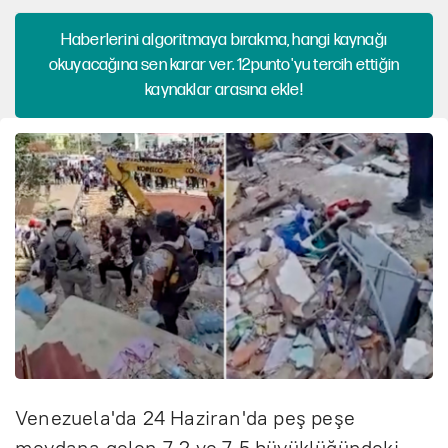
Haberlerini algoritmaya bırakma, hangi kaynağı
okuyacağına sen karar ver. 12punto'yu tercih ettiğin
kaynaklar arasına ekle!
Venezuela'da 24 Haziran'da peş peşe
meydana gelen 7,2 ve 7,5 büyüklüğündeki