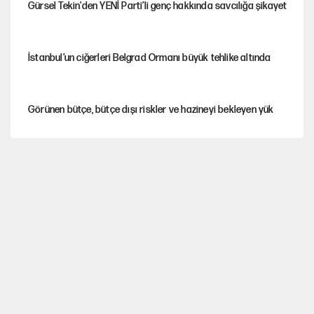
Gürsel Tekin'den YENİ Parti’li genç hakkında savcılığa şikayet
İstanbul’un ciğerleri Belgrad Ormanı büyük tehlike altında
Görünen bütçe, bütçe dışı riskler ve hazineyi bekleyen yük
AKP’ye geçen belediye başkanları için dikkat çeken yorum
İtalya, askıya aldığı İspanya ile Schengen uygulaması için
tarih verdi
Salah’ın Trabzonspor alacakları için haciz süreci
Cem Gürdeniz'den 'Mekke Ortak Savunma Anlaşması' için