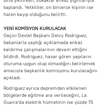
bina yıkılırken, sokaklar enkaz yığınlarıyla
e
kaplandı. Yetkililer, on binlerce kişinin ise
e
halen kayıp olduğunu belirtti.
n
YENİ KOMİSYON KURULACAK
Geçici Devlet Başkanı Delcy Rodriguez,
bakanlarla yaptığı açıklamada enkaz
kaldırma çalışmalarının devam ettiğini
bildirdi. Rodriguez, hasar gören yapıların
oturuma uygun olup olmadığını belirlemek
amacıyla başkanlık komisyonu kurulacağını
açıkladı.
Rodriguez ayrıca depremden etkilenen
bölgelerde eğitime ara verileceğini, La
Guaira'da elektrik hizmetinin ise yüzde 75