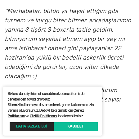
"Merhabalar, bütün yıl hayal ettiğim gibi
turnem ve kurgu biter bitmez arkadaşlarımın
yanına 3 tişört 3 boxerla tatile geldim.
bilmiyorum seyahat etmem ayıp bir şey mi
ama istihbarat haberi gibi paylaşanlar 22
haziran’da yüklü bir bedelli askerlik ücreti
ödediğimi de görürler, uzun yıllar ülkede
olacağım :)
Türkiye’de olmamı gerektiren bir durum
Sizlere daha iyi hizmet sunabilmek adına sitemizde
olursa ilk uçakla döneceğim, tişört sayısı
çerezlerden faydalanıyoruz.
Sitemizi kullanmaya devam ederek çerez kullanımına izin
zorluyor."
vermiş oluyorsunuz. Detaylı bilgi almak için
Çerez
Politikasını
ve
Gizlilik Politikasını
inceleyebilirsiniz
DAHA FAZLA BİLGİ
KABUL ET
Haber Kaynağı :
12punto