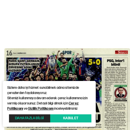
Sizlere daha iyi hizmet sunabilmek adına sitemizde
çerezlerden faydalanıyoruz.
Sitemizi kullanmaya devam ederek çerez kullanımına izin
vermiş oluyorsunuz. Detaylı bilgi almak için
Çerez
Politikasını
ve
Gizlilik Politikasını
inceleyebilirsiniz
DAHA FAZLA BİLGİ
KABUL ET