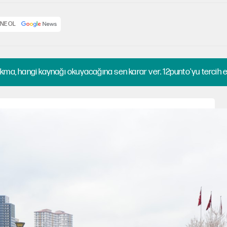
NE OL
kma, hangi kaynağı okuyacağına sen karar ver. 12punto'yu tercih et