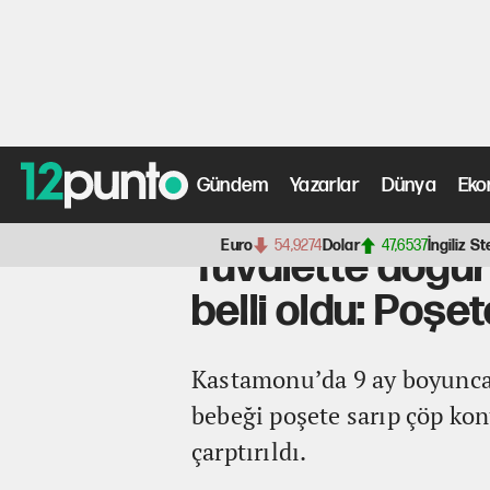
Gündem
Yazarlar
Dünya
Eko
Anasayfa
>
Fotoğraf Galerisi
> Tuvalette doğurduğu bebe
Euro
54,9274
Dolar
47,6537
İngiliz St
Tuvalette doğu
belli oldu: Poşet
Kastamonu’da 9 ay boyunca 
bebeği poşete sarıp çöp kon
çarptırıldı.