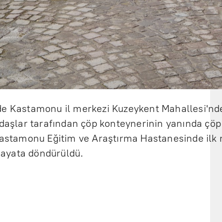
de Kastamonu il merkezi Kuzeykent Mahallesi'nd
ndaşlar tarafından çöp konteynerinin yanında çöp
 Kastamonu Eğitim ve Araştırma Hastanesinde ilk
hayata döndürüldü.