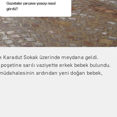
Gazeteler çerçeve yasayı nasıl
gördü?
Hayye ale’s-SALAH, Hayye ale’l-felâh
ABD ekonomisi ve NATO’nun işlevi
e Karadut Sokak üzerinde meydana geldi.
Ağustos ayında emekli
 poşetine sarılı vaziyette erkek bebek bulundu.
promosyonları güncellendi
 müdahalesinin ardından yeni doğan bebek,
Kılıçdaroğlu'nun grup konuşması
CHP'yi karıştırdı!