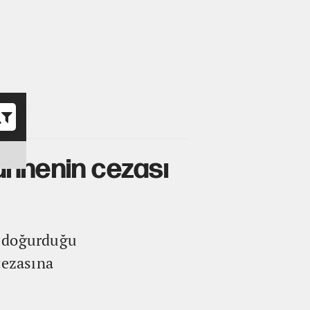
o
annenin cezası
e doğurduğu
cezasına