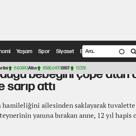
nomi
Yaşam
Spor
Siyaset
Bilim ve Teknoloji
Vide
ğini çöpe atan annenin cezası belli oldu: Poşete sarıp attı
erlini
64,0843
Altın
6586,0470
BIST
13.726
rduğu bebeğini çöpe atan 
e sarıp attı
hamileliğini ailesinden saklayarak tuvalett
teynerinin yanına bırakan anne, 12 yıl hapis 