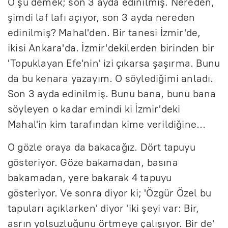
O şu demek; son 3 ayda edinilmiş. Nereden,
şimdi laf lafı açıyor, son 3 ayda nereden
edinilmiş? Mahal'den. Bir tanesi İzmir'de,
ikisi Ankara'da. İzmir'dekilerden birinden bir
'Topuklayan Efe'nin' izi çıkarsa şaşırma. Bunu
da bu kenara yazayım. O söylediğimi anladı.
Son 3 ayda edinilmiş. Bunu bana, bunu bana
söyleyen o kadar emindi ki İzmir'deki
Mahal'in kim tarafından kime verildiğine...
O gözle oraya da bakacağız. Dört tapuyu
gösteriyor. Göze bakamadan, basına
bakamadan, yere bakarak 4 tapuyu
gösteriyor. Ve sonra diyor ki; 'Özgür Özel bu
tapuları açıklarken' diyor 'iki şeyi var: Bir,
asrın yolsuzluğunu örtmeye çalışıyor. Bir de'