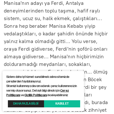
Manisa'nın adayı ya Ferdi, Antalya
deneyimlerinden toplu taşıma, hafif raylı
sistem, ucuz su, halk ekmek, çalıştıkları...
Sonra hep beraber Manisa Kebabı yiyip
vedalaştıkları, o kadar şahidin önünde hiçbir
yalnız kalma olmadığı gitti... Yolu verse,
oraya Ferdi gidiverse, Ferdi'nin şoförü onları
almaya gidiverse... Manisa'nın hiçbirimizin
dolduramadığı meydanları, sokakları,
cenazesi dolduran Ferdi kardeşimin... ölmüş
Sizlere daha iyi hizmet sunabilmek adına sitemizde
ya... Ferdi'ye iftira atarak, 'Muhittin Böcek
çerezlerden faydalanıyoruz.
Ferdi'ye verdi paraları'. Nasılsa Ferdi bir şey
Sitemizi kullanmaya devam ederek çerez kullanımına izin
vermiş oluyorsunuz. Detaylı bilgi almak için
Çerez
diyemez, çıkamaz. 'Ferdi de o paraları
Politikasını
ve
Gizlilik Politikasını
inceleyebilirsiniz
Özgür'e verdi' ya da 'Şurada kullandı, burada
DAHA FAZLA BİLGİ
KABUL ET
kullandı' deyip Ferdi'ye iftira atacak zihniyet