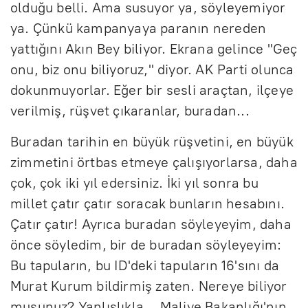
olduğu belli. Ama susuyor ya, söyleyemiyor
ya. Çünkü kampanyaya paranın nereden
yattığını Akın Bey biliyor. Ekrana gelince "Geç
onu, biz onu biliyoruz," diyor. AK Parti olunca
dokunmuyorlar. Eğer bir sesli araçtan, ilçeye
verilmiş, rüşvet çıkaranlar, buradan...
Buradan tarihin en büyük rüşvetini, en büyük
zimmetini örtbas etmeye çalışıyorlarsa, daha
çok, çok iki yıl edersiniz. İki yıl sonra bu
millet çatır çatır soracak bunların hesabını.
Çatır çatır! Ayrıca buradan söyleyeyim, daha
önce söyledim, bir de buradan söyleyeyim:
Bu tapuların, bu ID'deki tapuların 16'sını da
Murat Kurum bildirmiş zaten. Nereye biliyor
musunuz? Yanlışlıkla... Maliye Bakanlığı'nın