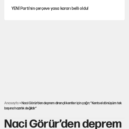
YENİ Parti'nin çerçeve yasa kararı belli oldu!
Dört yaşındaki oğlunun katili ile 3 gün sonra nikâh masasına
oturdu
İstanbul’da sıcak hava yerini sağanağa bırakacak
Nesil Yaratmak
Şort giyen genç kadına bastonla saldırı
Anasayfa
> Naci Görür’den deprem dirençli kentler için çağrı: “Kentsel dönüşüm tek
başına hazırlık değildir”
Naci Görür’den deprem