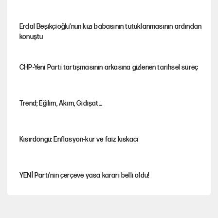
Erdal Beşikçioğlu'nun kızı babasının tutuklanmasının ardından
konuştu
CHP-Yeni Parti tartışmasının arkasına gizlenen tarihsel süreç
Trend; Eğilim, Akım, Gidişat…
Kısırdöngü: Enflasyon-kur ve faiz kıskacı
YENİ Parti'nin çerçeve yasa kararı belli oldu!
Dört yaşındaki oğlunun katili ile 3 gün sonra nikâh masasına
oturdu