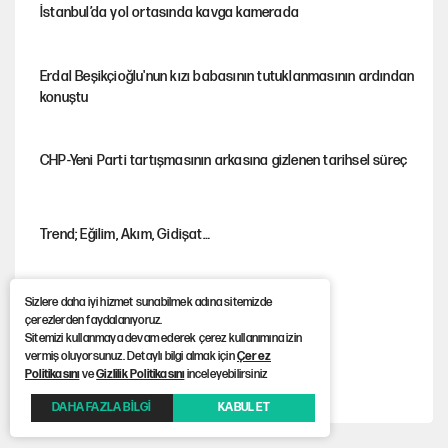
İstanbul’da yol ortasında kavga kamerada
Erdal Beşikçioğlu'nun kızı babasının tutuklanmasının ardından
konuştu
CHP-Yeni Parti tartışmasının arkasına gizlenen tarihsel süreç
Trend; Eğilim, Akım, Gidişat…
Sizlere daha iyi hizmet sunabilmek adına sitemizde
Kısırdöngü: Enflasyon-kur ve faiz kıskacı
çerezlerden faydalanıyoruz.
Sitemizi kullanmaya devam ederek çerez kullanımına izin
vermiş oluyorsunuz. Detaylı bilgi almak için
Çerez
Politikasını
ve
Gizlilik Politikasını
inceleyebilirsiniz
YENİ Parti'nin çerçeve yasa kararı belli oldu!
DAHA FAZLA BİLGİ
KABUL ET
Dört yaşındaki oğlunun katili ile 3 gün sonra nikâh masasına