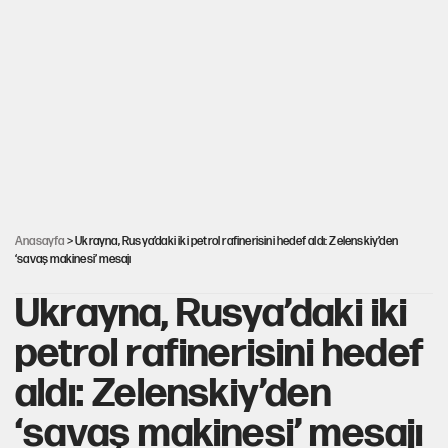
İstanbul’da sıcak hava yerini sağanağa bırakacak
Nesil Yaratmak
Şort giyen genç kadına bastonla saldırı
Anasayfa
> Ukrayna, Rusya’daki iki petrol rafinerisini hedef aldı: Zelenskiy’den
‘savaş makinesi’ mesajı
Ukrayna, Rusya’daki iki
petrol rafinerisini hedef
aldı: Zelenskiy’den
‘savaş makinesi’ mesajı