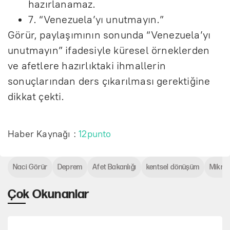
hazırlanamaz.
7. “Venezuela’yı unutmayın.”
Görür, paylaşımının sonunda “Venezuela’yı
unutmayın” ifadesiyle küresel örneklerden
ve afetlere hazırlıktaki ihmallerin
sonuçlarından ders çıkarılması gerektiğine
dikkat çekti.
Haber Kaynağı :
12punto
Naci Görür
Deprem
Afet Bakanlığı
kentsel dönüşüm
Mikro
Çok Okunanlar