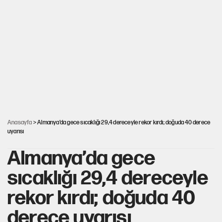
oturdu
İstanbul’da sıcak hava yerini sağanağa bırakacak
Nesil Yaratmak
Şort giyen genç kadına bastonla saldırı
Anasayfa
> Almanya’da gece sıcaklığı 29,4 dereceyle rekor kırdı; doğuda 40 derece
uyarısı
Almanya’da gece
sıcaklığı 29,4 dereceyle
rekor kırdı; doğuda 40
derece uyarısı