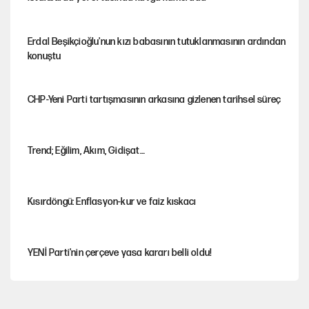
Erdal Beşikçioğlu'nun kızı babasının tutuklanmasının ardından
konuştu
CHP-Yeni Parti tartışmasının arkasına gizlenen tarihsel süreç
Trend; Eğilim, Akım, Gidişat…
Kısırdöngü: Enflasyon-kur ve faiz kıskacı
YENİ Parti'nin çerçeve yasa kararı belli oldu!
Dört yaşındaki oğlunun katili ile 3 gün sonra nikâh masasına