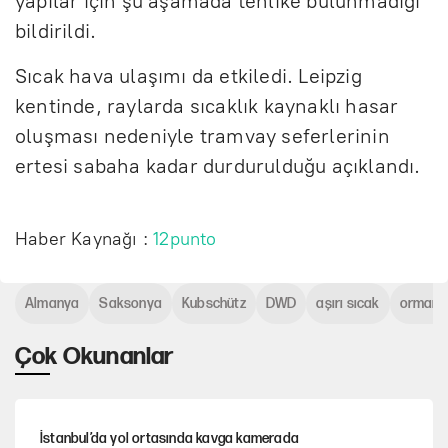
yapılar için şu aşamada tehlike bulunmadığı
bildirildi.
Sıcak hava ulaşımı da etkiledi. Leipzig
kentinde, raylarda sıcaklık kaynaklı hasar
oluşması nedeniyle tramvay seferlerinin
ertesi sabaha kadar durdurulduğu açıklandı.
Haber Kaynağı :
12punto
Almanya
Saksonya
Kubschütz
DWD
aşırı sıcak
orman y
Çok Okunanlar
İstanbul’da yol ortasında kavga kamerada