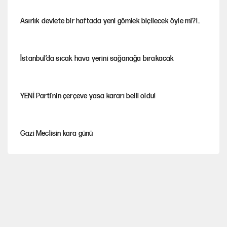
Asırlık devlete bir haftada yeni gömlek biçilecek öyle mi?!..
İstanbul’da sıcak hava yerini sağanağa bırakacak
YENİ Parti'nin çerçeve yasa kararı belli oldu!
Gazi Meclisin kara günü
Karadeniz’de dron saldırısına uğrayan NADEZHDA gemisi
Türkiye'ye geldi
Miras kalan taşınmazların satışında yeni model