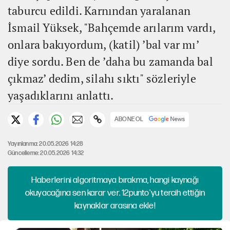
taburcu edildi. Karnından yaralanan
İsmail Yüksek, "Bahçemde arılarım vardı,
onlara bakıyordum, (katil) ’bal var mı’
diye sordu. Ben de ’daha bu zamanda bal
çıkmaz’ dedim, silahı sıktı" sözleriyle
yaşadıklarını anlattı.
ABONE OL
Yayınlanma: 20.05.2026 14:28
Güncelleme: 20.05.2026 14:32
Haberlerini algoritmaya bırakma, hangi kaynağı
okuyacağına sen karar ver. 12punto'yu tercih ettiğin
kaynaklar arasına ekle!