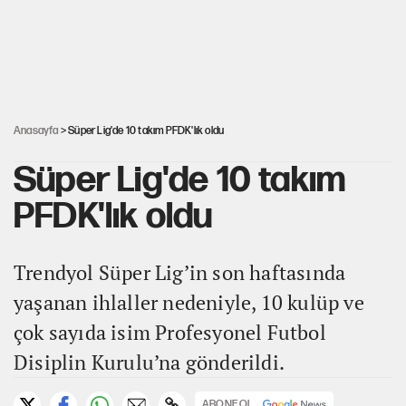
Kredi kartı şifresinde bu rakamı kullananlar dikkat!
Avrupa'nın çöpü için Çukurova'yı ve Akdeniz'i feda etmeye
değer mi?
Anasayfa
> Süper Lig'de 10 takım PFDK'lık oldu
Süper Lig'de 10 takım
PFDK'lık oldu
Trendyol Süper Lig’in son haftasında
yaşanan ihlaller nedeniyle, 10 kulüp ve
çok sayıda isim Profesyonel Futbol
Disiplin Kurulu’na gönderildi.
ABONE OL