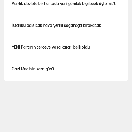
Asırlık devlete bir haftada yeni gömlek biçilecek öyle mi?!..
İstanbul’da sıcak hava yerini sağanağa bırakacak
YENİ Parti'nin çerçeve yasa kararı belli oldu!
Gazi Meclisin kara günü
Karadeniz’de dron saldırısına uğrayan NADEZHDA gemisi
Türkiye'ye geldi
Miras kalan taşınmazların satışında yeni model