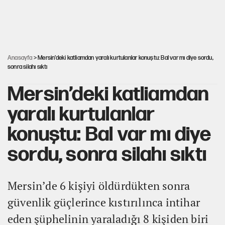
Kredi kartı şifresinde bu rakamı kullananlar dikkat!
Avrupa'nın çöpü için Çukurova'yı ve Akdeniz'i feda etmeye
değer mi?
Anasayfa
> Mersin’deki katliamdan yaralı kurtulanlar konuştu: Bal var mı diye sordu,
sonra silahı sıktı
Mersin’deki katliamdan
yaralı kurtulanlar
konuştu: Bal var mı diye
sordu, sonra silahı sıktı
Mersin’de 6 kişiyi öldürdükten sonra
güvenlik güçlerince kıstırılınca intihar
eden şüphelinin yaraladığı 8 kişiden biri