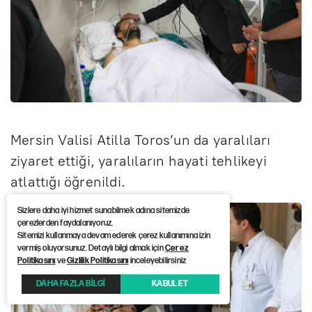
Mersin Valisi Atilla Toros’un da yaralıları
ziyaret ettiği, yaralıların hayati tehlikeyi
atlattığı öğrenildi.
Sizlere daha iyi hizmet sunabilmek adına sitemizde
çerezlerden faydalanıyoruz.
Sitemizi kullanmaya devam ederek çerez kullanımına izin
vermiş oluyorsunuz. Detaylı bilgi almak için
Çerez
Politikasını
ve
Gizlilik Politikasını
inceleyebilirsiniz
DAHA FAZLA BİLGİ
KABUL ET