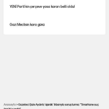
YENİ Parti'nin çerçeve yasa kararı belli oldu!
Gazi Meclisin kara günü
Karadeniz’de dron saldırısına uğrayan NADEZHDA gemisi
Türkiye'ye geldi
Miras kalan taşınmazların satışında yeni model
Kredi kartı şifresinde bu rakamı kullananlar dikkat!
Avrupa'nın çöpü için Çukurova'yı ve Akdeniz'i feda etmeye
değer mi?
Anasayfa
> Gazeteci Şule Aydın’a 'ajanlık' ihbarıyla soruşturma: "Tımarhane suç