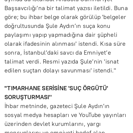
Başsavcılığı’na bir talimat yazısı iletildi. Buna
göre; bu ihbar belge olarak görülüp 'belgeler
doğrultusunda Şule Aydın’ın suça konu
paylaşımı yapıp yapmadığına dair şüpheli
olarak ifadesinin alınması' istendi. Kısa süre
sonra, İstanbul’daki savcı da Emniyet’e
talimat verdi. Resmi yazıda Şule’nin 'isnat
edilen suçtan dolayı savunması' istendi."
''TIMARHANE SERİSİNE 'SUÇ ÖRGÜTÜ'
SORUŞTURMASI''
İhbar metninde, gazeteci Şule Aydın’ın
sosyal medya hesapları ve YouTube yayınları
üzerinden devlet kurumlarını, yargı
mensuplarını ve emniyeti hedef alan