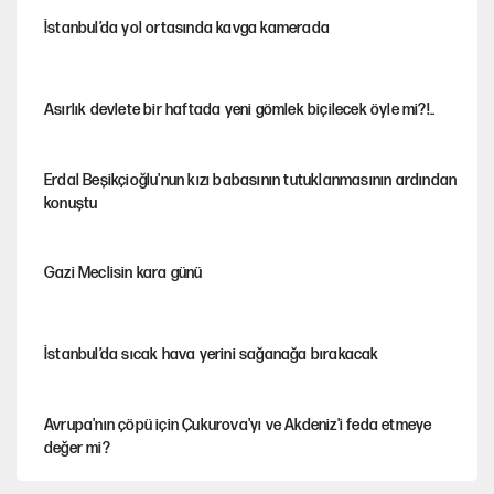
İstanbul’da yol ortasında kavga kamerada
Asırlık devlete bir haftada yeni gömlek biçilecek öyle mi?!..
Erdal Beşikçioğlu'nun kızı babasının tutuklanmasının ardından
konuştu
Gazi Meclisin kara günü
İstanbul’da sıcak hava yerini sağanağa bırakacak
Avrupa'nın çöpü için Çukurova'yı ve Akdeniz'i feda etmeye
değer mi?