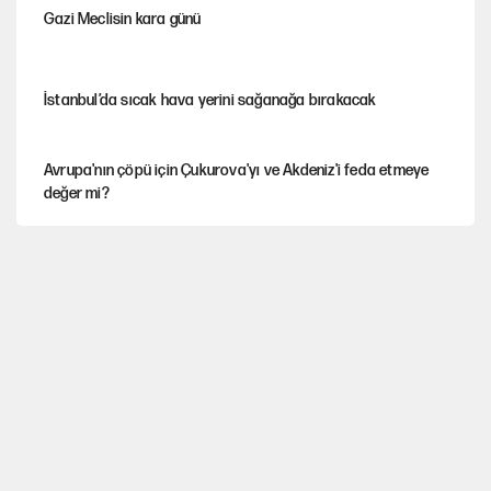
Gazi Meclisin kara günü
İstanbul’da sıcak hava yerini sağanağa bırakacak
Avrupa'nın çöpü için Çukurova'yı ve Akdeniz'i feda etmeye
değer mi?
Mekke Anlaşması ile Türkiye savaşa çekiliyor
YENİ Parti’nin çerçeve yasa kararı belli oldu
Karadeniz’de dron saldırısına uğrayan NADEZHDA gemisi
Türkiye'ye geldi