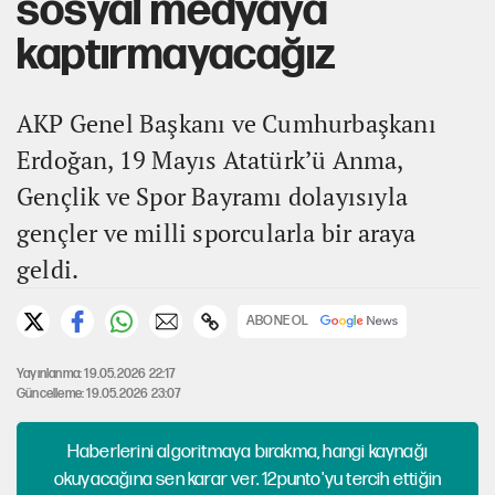
sosyal medyaya
kaptırmayacağız
AKP Genel Başkanı ve Cumhurbaşkanı
Erdoğan, 19 Mayıs Atatürk’ü Anma,
Gençlik ve Spor Bayramı dolayısıyla
gençler ve milli sporcularla bir araya
geldi.
ABONE OL
Yayınlanma: 19.05.2026 22:17
Güncelleme: 19.05.2026 23:07
Haberlerini algoritmaya bırakma, hangi kaynağı
okuyacağına sen karar ver. 12punto'yu tercih ettiğin