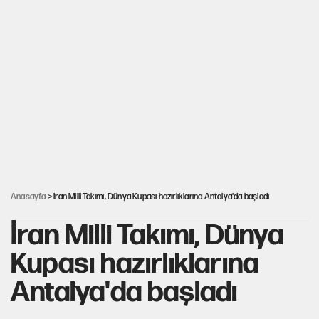
Mekke Anlaşması ile Türkiye savaşa çekiliyor
YENİ Parti’nin çerçeve yasa kararı belli oldu
Karadeniz’de dron saldırısına uğrayan NADEZHDA gemisi
Türkiye'ye geldi
Güneş tutulması ne zaman yaşanacak?
Anasayfa
> İran Milli Takımı, Dünya Kupası hazırlıklarına Antalya'da başladı
İran Milli Takımı, Dünya
Kupası hazırlıklarına
Antalya'da başladı