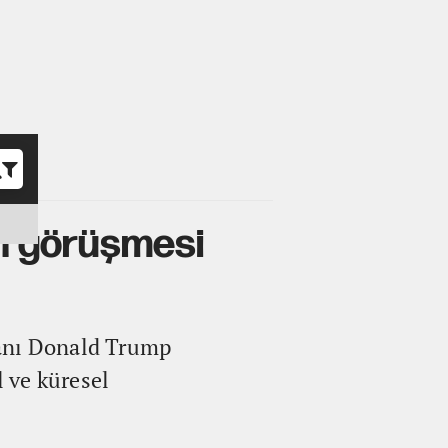
o
n görüşmesi
anı Donald Trump
l ve küresel