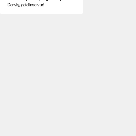
Derviş, geldinse vur!
Görünen bütçe, bütçe dışı riskler ve
hazineyi bekleyen yük
İsrail’in Kürt planı
Sahibinden satılık pasaport
Fatih Altaylı’dan Erdal Beşikçioğlu’na
uyuşturucu testi tepkisi