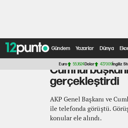
Gündem
Yazarlar
Dünya
Eko
Anasayfa
>
Gündem Haberleri
> Cumhurbaşkanı Erdoğan
Euro
55,1624
Dolar
47,7009
İngiliz St
Cumhurbaşkanı 
gerçekleştirdi
AKP Genel Başkanı ve Cum
ile telefonda görüştü. Görüş
konular ele alındı.