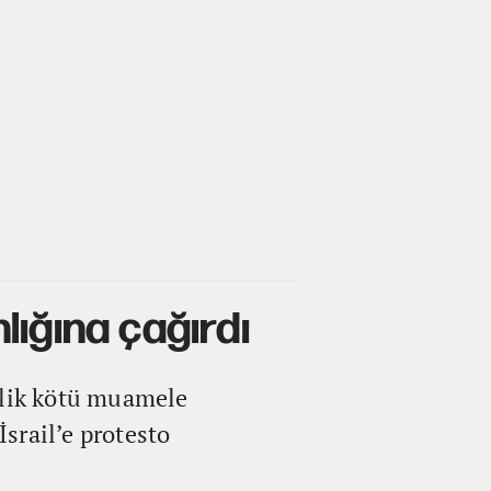
nlığına çağırdı
elik kötü muamele
İsrail’e protesto