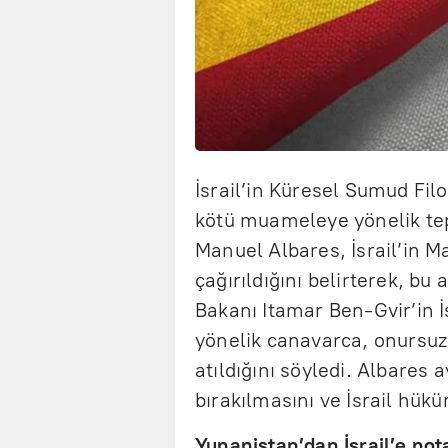
İsrail’in Küresel Sumud Fil
kötü muameleye yönelik tepk
Manuel Albares, İsrail’in Ma
çağırıldığını belirterek, bu 
Bakanı Itamar Ben-Gvir’in İ
yönelik canavarca, onursuz
atıldığını söyledi. Albares a
bırakılmasını ve İsrail hük
Yunanistan’dan İsrail’e not