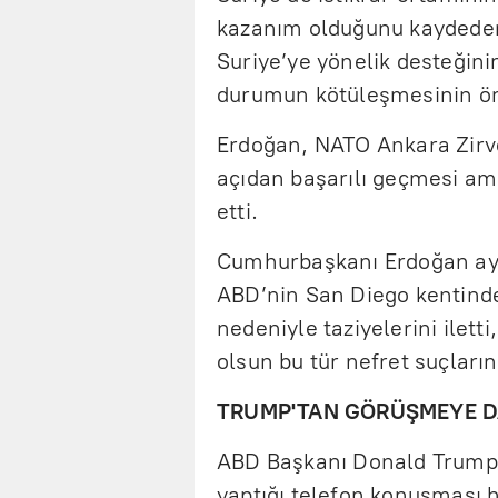
kazanım olduğunu kaydede
Suriye’ye yönelik desteğini
durumun kötüleşmesinin önü
Erdoğan, NATO Ankara Zirves
açıdan başarılı geçmesi ama
etti.
Cumhurbaşkanı Erdoğan ayr
ABD’nin San Diego kentinde
nedeniyle taziyelerini ilett
olsun bu tür nefret suçları
TRUMP'TAN GÖRÜŞMEYE D
ABD Başkanı Donald Trump,
yaptığı telefon konuşması 