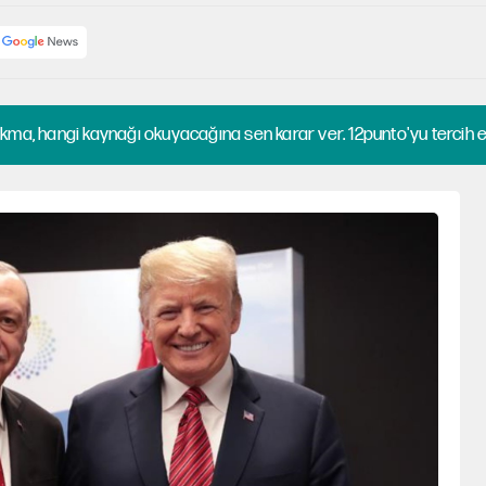
kma, hangi kaynağı okuyacağına sen karar ver. 12punto'yu tercih et