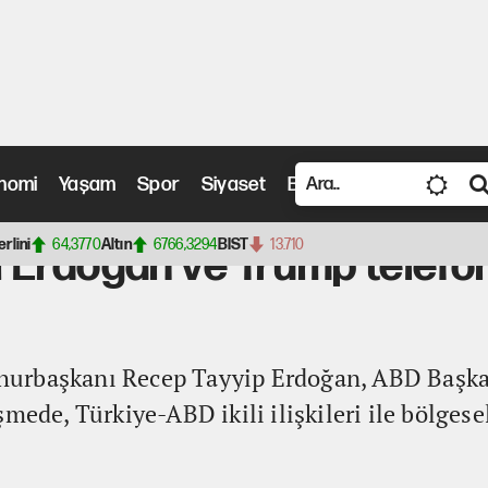
nomi
Yaşam
Spor
Siyaset
Bilim ve Teknoloji
Vide
 ve Trump telefon görüşmesi gerçekleştirdi
erlini
64,3770
Altın
6766,3294
BIST
13.710
Erdoğan ve Trump telefo
hurbaşkanı Recep Tayyip Erdoğan, ABD Başk
mede, Türkiye-ABD ikili ilişkileri ile bölgese