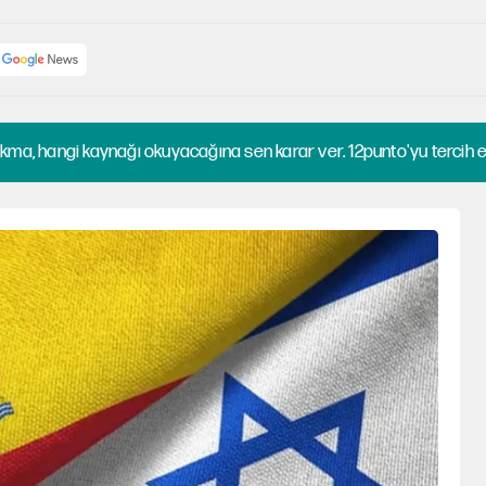
kma, hangi kaynağı okuyacağına sen karar ver. 12punto'yu tercih et