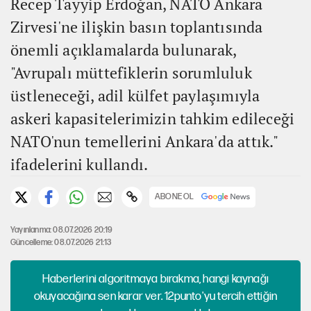
Recep Tayyip Erdoğan, NATO Ankara
Zirvesi'ne ilişkin basın toplantısında
önemli açıklamalarda bulunarak,
"Avrupalı müttefiklerin sorumluluk
üstleneceği, adil külfet paylaşımıyla
askeri kapasitelerimizin tahkim edileceği
NATO'nun temellerini Ankara'da attık."
ifadelerini kullandı.
ABONE OL
Yayınlanma: 08.07.2026 20:19
Güncelleme: 08.07.2026 21:13
Haberlerini algoritmaya bırakma, hangi kaynağı
okuyacağına sen karar ver. 12punto'yu tercih ettiğin