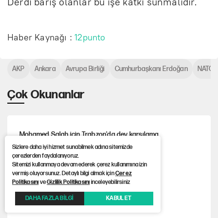
Derdi barış olanlar bu işe katkı sunmalıdır.
Haber Kaynağı :
12punto
AKP
Ankara
Avrupa Birliği
Cumhurbaşkanı Erdoğan
NATO
Çok Okunanlar
Mohamed Salah için Trabzon'da dev karşılama
Sizlere daha iyi hizmet sunabilmek adına sitemizde
çerezlerden faydalanıyoruz.
Sitemizi kullanmaya devam ederek çerez kullanımına izin
Üsküdar Belediyesi başkanvekili belli oldu!
vermiş oluyorsunuz. Detaylı bilgi almak için
Çerez
Politikasını
ve
Gizlilik Politikasını
inceleyebilirsiniz
DAHA FAZLA BİLGİ
KABUL ET
Fenerbahçe kazandı, ülke puanı güncellendi