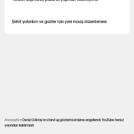
Şehit yakınları ve gaziler için yeni maaş düzenlemesi
Hastaneden erken ayrıldı, hafızasını kaybetti
Saray için 'tarikat liderinin oğluna açık' diyen kişiye
başdanışmandan davet
Çerçeve yasa teklifi TBMM'ye sunuldu
Selçuk Özdağ’dan Davutoğlu’nun kararına itiraz
Anasayfa
> Deniz Göktaş'ın stand up gösterisi erişime engellendi: YouTube henüz
yayından kaldırmadı