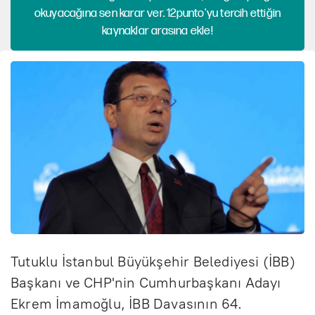
okuyacağına sen karar ver. 12punto'yu tercih ettiğin
kaynaklar arasına ekle!
Tutuklu İstanbul Büyükşehir Belediyesi (İBB)
Başkanı ve CHP'nin Cumhurbaşkanı Adayı
Ekrem İmamoğlu, İBB Davasının 64.