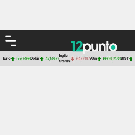
İngiliz
55,0466
47,5850
64,0397
6604,2433
Euro
Dolar
Altın
BIST
Sterlini