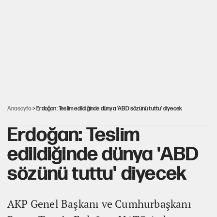
Saray için 'tarikat liderinin oğluna açık' diyen kişiye
başdanışmandan davet
Çerçeve yasa teklifi TBMM'ye sunuldu
Selçuk Özdağ’dan Davutoğlu’nun kararına itiraz
Anasayfa
> Erdoğan: Teslim edildiğinde dünya 'ABD sözünü tuttu' diyecek
Erdoğan: Teslim
edildiğinde dünya 'ABD
sözünü tuttu' diyecek
AKP Genel Başkanı ve Cumhurbaşkanı