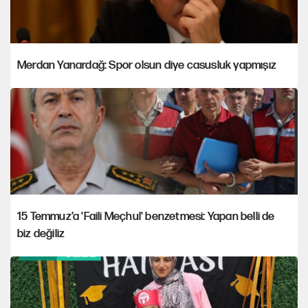
Merdan Yanardağ: Spor olsun diye casusluk yapmışız
15 Temmuz’a 'Faili Meçhul' benzetmesi: Yapan belli de
biz değiliz