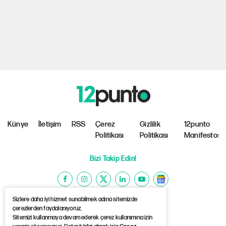
Künye
İletişim
RSS
Çerez
Gizlilik
12punto
Politikası
Politikası
Manifestosu
Bizi Takip Edin!
Sizlere daha iyi hizmet sunabilmek adına sitemizde
çerezlerden faydalanıyoruz.
Sitemizi kullanmaya devam ederek çerez kullanımına izin
©Copyright 2026 12punto