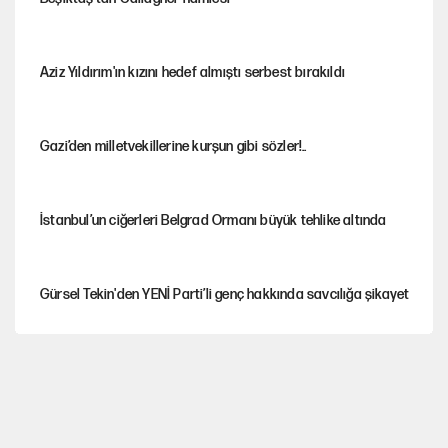
Aziz Yıldırım'ın kızını hedef almıştı serbest bırakıldı
Gazi’den milletvekillerine kurşun gibi sözler!..
İstanbul’un ciğerleri Belgrad Ormanı büyük tehlike altında
Gürsel Tekin'den YENİ Parti’li genç hakkında savcılığa şikayet
Yeni Parti'ye eski program: Ey Kemal Derviş, geldinse vur!
Görünen bütçe, bütçe dışı riskler ve hazineyi bekleyen yük