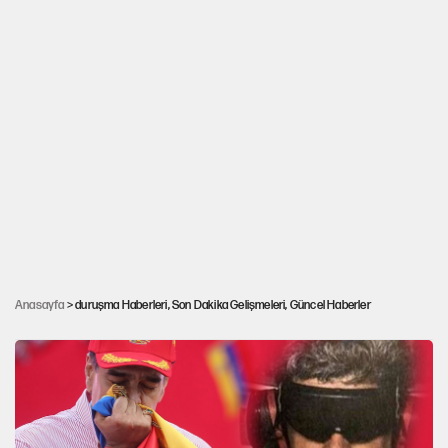
Bakan Gürlek: Ekrem beyin siyasi polemiğe
Anasayfa
> duruşma Haberleri, Son Dakika Gelişmeleri, Güncel Haberler
girmeden savunma yapmasını istiyorum