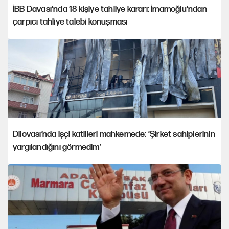
İBB Davası'nda 18 kişiye tahliye kararı: İmamoğlu'ndan
çarpıcı tahliye talebi konuşması
Dilovası’nda işçi katilleri mahkemede: ‘Şirket sahiplerinin
yargılandığını görmedim’