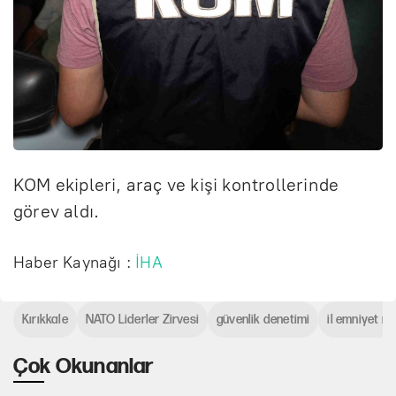
KOM ekipleri, araç ve kişi kontrollerinde
görev aldı.
Haber Kaynağı :
İHA
Kırıkkale
NATO Liderler Zirvesi
güvenlik denetimi
il emniyet m
Çok Okunanlar