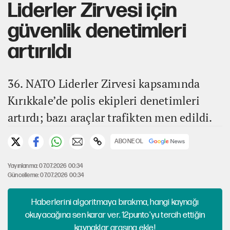
Liderler Zirvesi için
güvenlik denetimleri
artırıldı
36. NATO Liderler Zirvesi kapsamında
Kırıkkale’de polis ekipleri denetimleri
artırdı; bazı araçlar trafikten men edildi.
ABONE OL
Yayınlanma: 07.07.2026 00:34
Güncelleme: 07.07.2026 00:34
Haberlerini algoritmaya bırakma, hangi kaynağı
okuyacağına sen karar ver. 12punto'yu tercih ettiğin
kaynaklar arasına ekle!