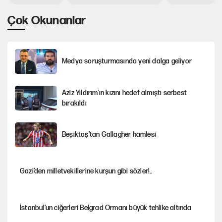
Çok Okunanlar
Medya soruşturmasında yeni dalga geliyor
Aziz Yıldırım'ın kızını hedef almıştı serbest
bırakıldı
Beşiktaş’tan Gallagher hamlesi
Gazi’den milletvekillerine kurşun gibi sözler!..
İstanbul’un ciğerleri Belgrad Ormanı büyük tehlike altında