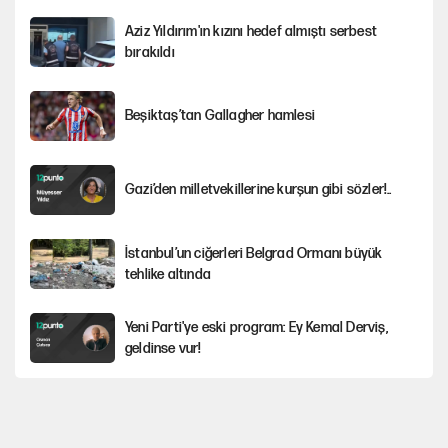
Aziz Yıldırım'ın kızını hedef almıştı serbest
bırakıldı
Beşiktaş’tan Gallagher hamlesi
Gazi’den milletvekillerine kurşun gibi sözler!..
İstanbul’un ciğerleri Belgrad Ormanı büyük
tehlike altında
Yeni Parti'ye eski program: Ey Kemal Derviş,
geldinse vur!
Görünen bütçe, bütçe dışı riskler ve hazineyi
bekleyen yük