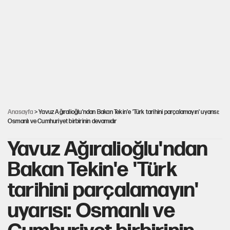
İsrail’in Kürt planı
Sahibinden satılık pasaport
AKP’ye geçen belediye başkanları için dikkat
çeken yorum
Anasayfa
> Yavuz Ağıralioğlu'ndan Bakan Tekin'e 'Türk tarihini parçalamayın' uyarısı:
Osmanlı ve Cumhuriyet birbirinin devamıdır
Yavuz Ağıralioğlu'ndan
Bakan Tekin'e 'Türk
tarihini parçalamayın'
uyarısı: Osmanlı ve