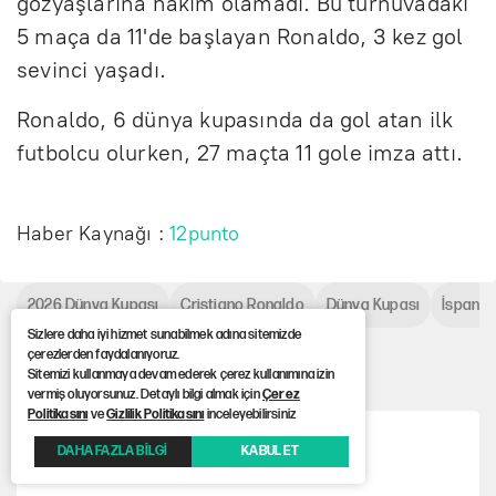
gözyaşlarına hakim olamadı. Bu turnuvadaki
5 maça da 11'de başlayan Ronaldo, 3 kez gol
sevinci yaşadı.
Ronaldo, 6 dünya kupasında da gol atan ilk
futbolcu olurken, 27 maçta 11 gole imza attı.
Haber Kaynağı :
12punto
2026 Dünya Kupası
Cristiano Ronaldo
Dünya Kupası
İspany
Sizlere daha iyi hizmet sunabilmek adına sitemizde
çerezlerden faydalanıyoruz.
Çok Okunanlar
Sitemizi kullanmaya devam ederek çerez kullanımına izin
vermiş oluyorsunuz. Detaylı bilgi almak için
Çerez
Politikasını
ve
Gizlilik Politikasını
inceleyebilirsiniz
DAHA FAZLA BİLGİ
KABUL ET
Medya soruşturmasında yeni dalga geliyor