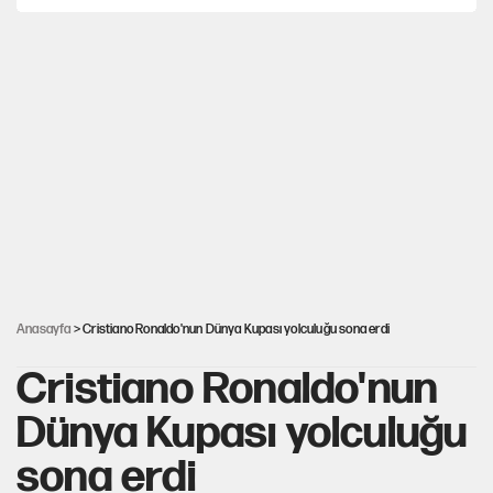
Görünen bütçe, bütçe dışı riskler ve hazineyi bekleyen yük
İsrail’in Kürt planı
Sahibinden satılık pasaport
AKP’ye geçen belediye başkanları için dikkat çeken yorum
Anasayfa
> Cristiano Ronaldo'nun Dünya Kupası yolculuğu sona erdi
Cristiano Ronaldo'nun
Dünya Kupası yolculuğu
sona erdi