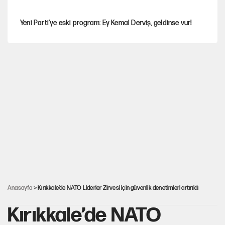
Yeni Parti'ye eski program: Ey Kemal Derviş, geldinse vur!
Görünen bütçe, bütçe dışı riskler ve hazineyi bekleyen yük
İsrail’in Kürt planı
Sahibinden satılık pasaport
AKP’ye geçen belediye başkanları için dikkat çeken yorum
Anasayfa
> Kırıkkale’de NATO Liderler Zirvesi için güvenlik denetimleri artırıldı
Kırıkkale’de NATO