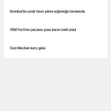
İstanbul’da sıcak hava yerini sağanağa bırakacak
YENİ Parti'nin çerçeve yasa kararı belli oldu!
Gazi Meclisin kara günü
Karadeniz’de dron saldırısına uğrayan NADEZHDA gemisi
Türkiye'ye geldi
Miras kalan taşınmazların satışında yeni model
Kredi kartı şifresinde bu rakamı kullananlar dikkat!