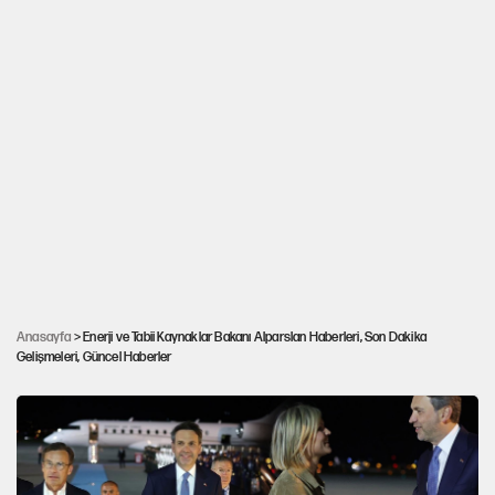
TP, BP’nin Kerkük merkezli şirketinin yüzde 15
Anasayfa
> Enerji ve Tabii Kaynaklar Bakanı Alparslan Haberleri, Son Dakika
Gelişmeleri, Güncel Haberler
hissesini satın aldı