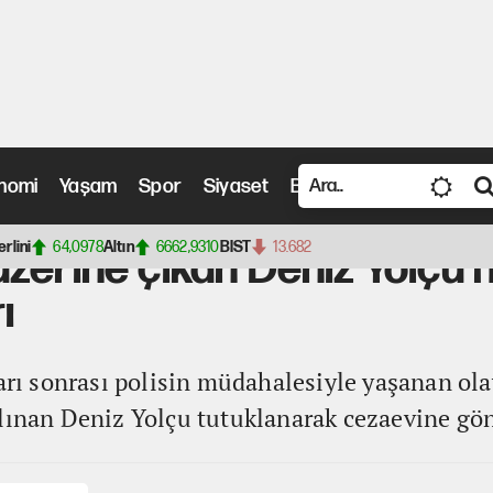
nomi
Yaşam
Spor
Siyaset
Bilim ve Teknoloji
Vide
çıkan Deniz Yolçu hakkında tutuklama kararı
erlini
64,0978
Altın
6662,9310
BIST
13.682
zerine çıkan Deniz Yolçu 
ı
rarı sonrası polisin müdahalesiyle yaşanan ol
lınan Deniz Yolçu tutuklanarak cezaevine gön