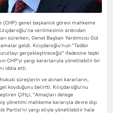
de (CHP) genel başkanlık görevi mahkeme
ılıçdaroğlu’na verilmesinin ardından
ları sürerken, Genel Başkan Yardımcısı Gül
klamalar geldi. Kılıçdaroğlu’nun “Tedbir
kurultayı gerçekleştireceğiz” ifadesine tepki
ın CHP’yi yargı kararlarıyla yönetilebilir bir
ı iddia etti.
 hukuki süreçlerin ve alınan kararların,
el koyduğunu belirtti. Kılıçdaroğlu’nu
ştiren Çiftçi, “Amaçları delege
iş yönetimi mahkeme kararıyla devre dışı
Partisi’ni yargı eliyle yönetilebilir hale