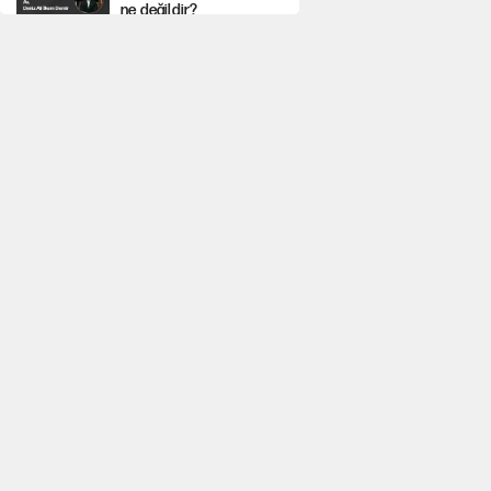
ne değildir?
Depremin görünmeyen
artçıları
YENİ Parti'ye bağışlarda
bir haftalık bilanço
'Yenilen düşmanla
pazarlık yapmak
teslimiyettir'
Şehit yakınları ve
gaziler için yeni maaş
düzenlemesi