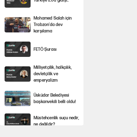
Türkiye 2.0’a gidiş!..
Mohamed Salah için
Trabzon'da dev
karşılama
FETÖ Şurası
Milliyetçilik, halkçılık,
devletçilik ve
emperyalizm
Üsküdar Belediyesi
başkanvekili belli oldu!
Müstehcenlik suçu nedir,
ne değildir?