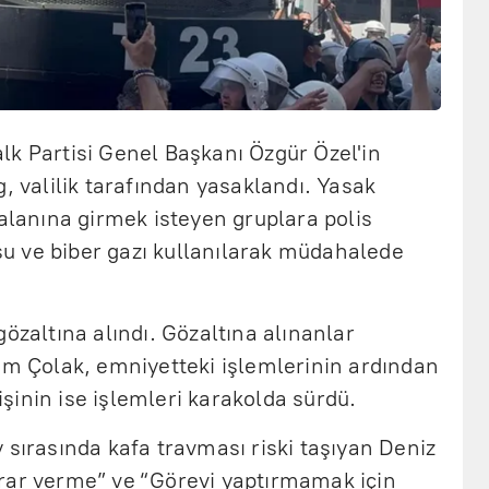
lk Partisi Genel Başkanı Özgür Özel'in
g, valilik tarafından yasaklandı. Yasak
 alanına girmek isteyen gruplara polis
 su ve biber gazı kullanılarak müdahalede
özaltına alındı. Gözaltına alınanlar
ım Çolak, emniyetteki işlemlerinin ardından
kişinin ise işlemleri karakolda sürdü.
 sırasında kafa travması riski taşıyan Deniz
rar verme” ve “Görevi yaptırmamak için