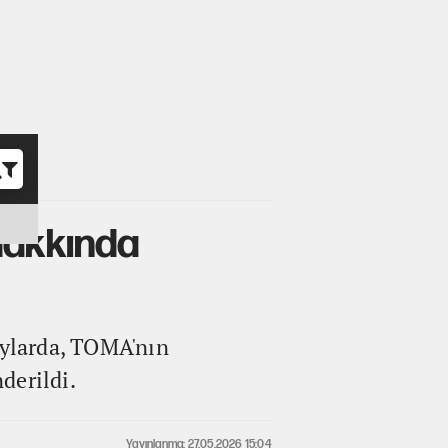
o
hakkında
aylarda, TOMA'nın
derildi.
Yayınlanma: 27.05.2026 15:04