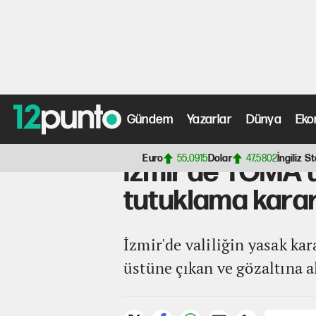
Gündem
Yazarlar
Dünya
Eko
Anasayfa
>
Gündem Haberleri
> İzmir’de TOMA üzerine 
Euro
55,0915
Dolar
47,5802
İngiliz St
İzmir’de TOMA ü
tutuklama karar
İzmir'de valiliğin yasak ka
üstüne çıkan ve gözaltına a