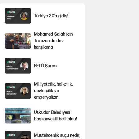
Türkiye 2.0’a gidiş!..
Mohamed Salah için
Trabzon'da dev
karşılama
FETÖ Şurası
Milliyetçilik, halkçılık,
devletçilik ve
emperyalizm
Üsküdar Belediyesi
başkanvekili belli oldu!
Müstehcenlik suçu nedir,