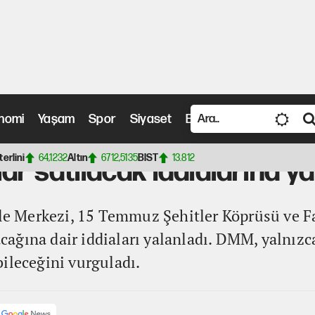
nomi
Yaşam
Spor
Siyaset
Bilim ve Teknoloji
Vide
acak iddialarına yanıt geldi
terlini
64,1232
Altın
6712,5135
BIST
13.812
ar satılacak iddialarına ya
 Merkezi, 15 Temmuz Şehitler Köprüsü ve Fa
ağına dair iddiaları yalanladı. DMM, yalnızc
ileceğini vurguladı.