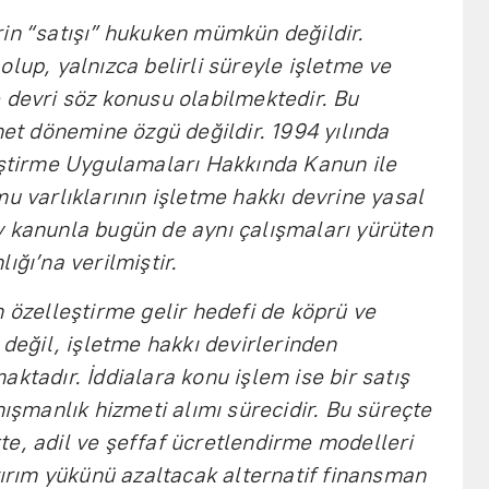
in “satışı” hukuken mümkün değildir.
lup, yalnızca belirli süreyle işletme ve
 devri söz konusu olabilmektedir. Bu
 dönemine özgü değildir. 1994 yılında
eştirme Uygulamaları Hakkında Kanun ile
u varlıklarının işletme hakkı devrine yasal
v kanunla bugün de aynı çalışmaları yürüten
ığı’na verilmiştir.
n özelleştirme gelir hedefi de köprü ve
 değil, işletme hakkı devirlerinden
ktadır. İddialara konu işlem ise bir satış
nışmanlık hizmeti alımı sürecidir. Bu süreçte
e, adil ve şeffaf ücretlendirme modelleri
atırım yükünü azaltacak alternatif finansman