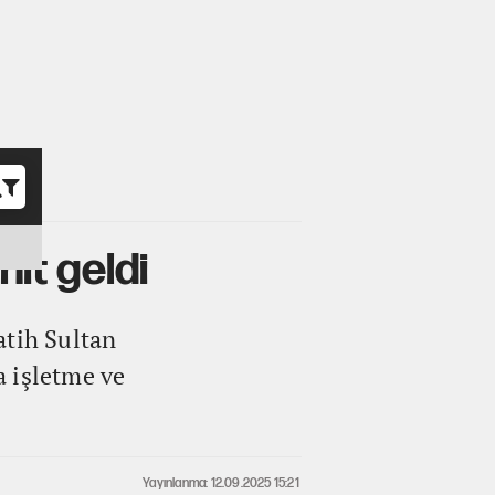
o
nıt geldi
tih Sultan
a işletme ve
Yayınlanma: 12.09.2025 15:21