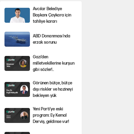
Avcılar Belediye
Başkanı Çaykara için
tahliye kararı
ABD Donanması’nda
erzak sorunu
Gazi’den
milletvekillerine kurşun
gibi sözler!..
Görünen bütçe, bütçe
dışı riskler ve hazineyi
bekleyen yük
Yeni Parti'ye eski
program: Ey Kemal
Derviş, geldinse vur!