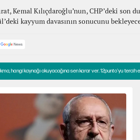
rat, Kemal Kılıçdaroğlu’nun, CHP’deki son 
ül’deki kayyum davasının sonucunu bekleyec
kma, hangi kaynağı okuyacağına sen karar ver. 12punto'yu tercih et