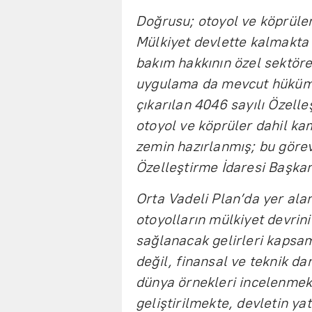
Doğrusu; otoyol ve köprüler
Mülkiyet devlette kalmakta o
bakım hakkının özel sektöre
uygulama da mevcut hükümet
çıkarılan 4046 sayılı Özell
otoyol ve köprüler dahil kam
zemin hazırlanmış; bu göre
Özelleştirme İdaresi Başkanl
Orta Vadeli Plan’da yer ala
otoyolların mülkiyet devrini
sağlanacak gelirleri kapsama
değil, finansal ve teknik da
dünya örnekleri incelenmekt
geliştirilmekte, devletin y