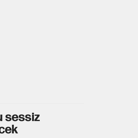
u sessiz
ecek