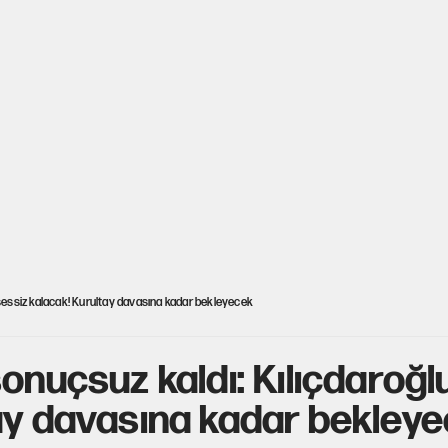
 sessiz kalacak! Kurultay davasına kadar bekleyecek
onuçsuz kaldı: Kılıçdaroğl
ay davasına kadar bekley