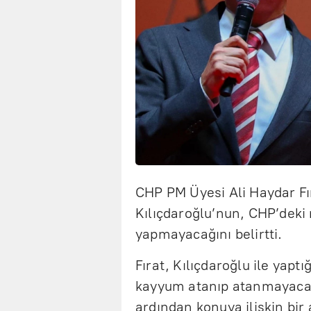
CHP PM Üyesi Ali Haydar F
Kılıçdaroğlu’nun, CHP’deki 
yapmayacağını belirtti.
Fırat, Kılıçdaroğlu ile yap
kayyum atanıp atanmayacağı
ardından konuya ilişkin bir