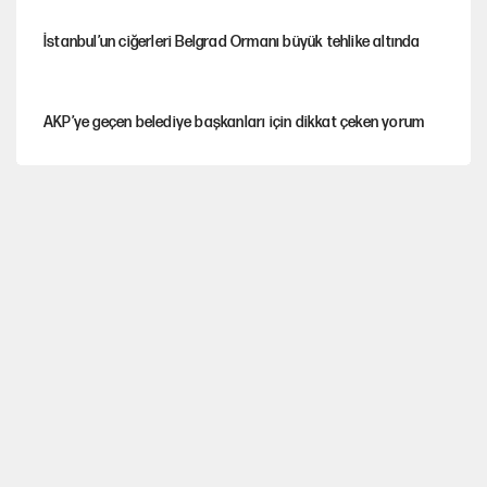
İstanbul’un ciğerleri Belgrad Ormanı büyük tehlike altında
AKP’ye geçen belediye başkanları için dikkat çeken yorum
İtalya, askıya aldığı İspanya ile Schengen uygulaması için
tarih verdi
Salah’ın Trabzonspor alacakları için haciz süreci
Cem Gürdeniz'den 'Mekke Ortak Savunma Anlaşması' için
kritik uyarı
Fatih Altaylı’dan Erdal Beşikçioğlu’na uyuşturucu testi tepkisi