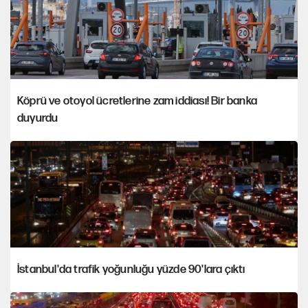
Köprü ve otoyol ücretlerine zam iddiası! Bir banka
duyurdu
İstanbul'da trafik yoğunluğu yüzde 90'lara çıktı