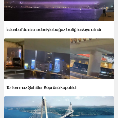
İstanbul'da sis nedeniyle boğaz trafiği askıya alındı
15 Temmuz Şehitler Köprüsü kapatıldı