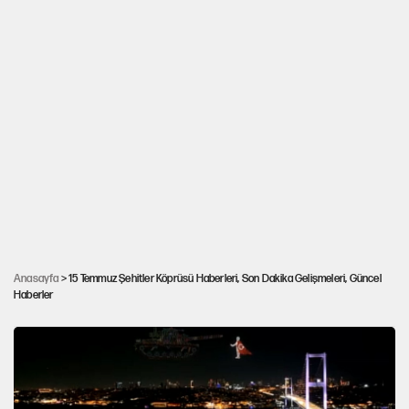
Bahar Candan’dan 'Nihal Candan'ın hayatı
Anasayfa
> 15 Temmuz Şehitler Köprüsü Haberleri, Son Dakika Gelişmeleri, Güncel
Haberler
film olsaydı' sorusuna yanıt