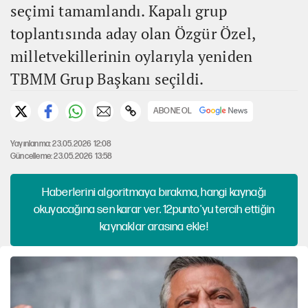
seçimi tamamlandı. Kapalı grup
toplantısında aday olan Özgür Özel,
milletvekillerinin oylarıyla yeniden
TBMM Grup Başkanı seçildi.
ABONE OL
Yayınlanma: 23.05.2026 12:08
Güncelleme: 23.05.2026 13:58
Haberlerini algoritmaya bırakma, hangi kaynağı
okuyacağına sen karar ver. 12punto'yu tercih ettiğin
kaynaklar arasına ekle!