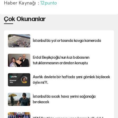
Haber Kaynağı :
12punto
Çok Okunanlar
İstanbul’da yol ortasında kavga kamerada
Erdal Beşikçioğlu'nun kızı babasının
tutuklanmasının ardından konuştu
Asırlık devlete bir haftada yeni gömlek biçilecek
öyle mi?!..
İstanbul’da sıcak hava yerini sağanağa
bırakacak