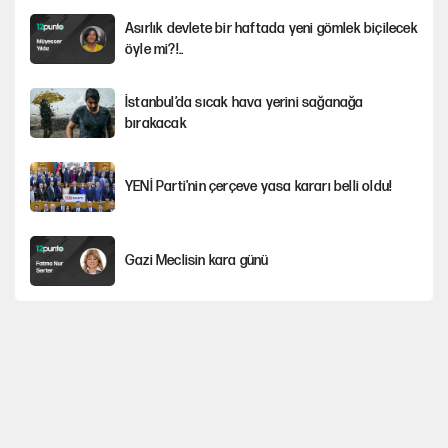
Asırlık devlete bir haftada yeni gömlek biçilecek
öyle mi?!..
İstanbul’da sıcak hava yerini sağanağa
bırakacak
YENİ Parti'nin çerçeve yasa kararı belli oldu!
Gazi Meclisin kara günü
Karadeniz’de dron saldırısına uğrayan
NADEZHDA gemisi Türkiye'ye geldi
Miras kalan taşınmazların satışında yeni model