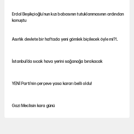
Erdal Beşikçioğlu'nun kızı babasının tutuklanmasının ardından
konuştu
Asırlık devlete bir haftada yeni gömlek biçilecek öyle mi?!..
İstanbul’da sıcak hava yerini sağanağa bırakacak
YENİ Parti'nin çerçeve yasa kararı belli oldu!
Gazi Meclisin kara günü
Karadeniz’de dron saldırısına uğrayan NADEZHDA gemisi
Türkiye'ye geldi