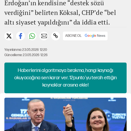
Erdoğan’ın kendisine “destek sözü
verdiğini” belirten Köksal, CHP’de “bel
altı siyaset yapıldığını” da iddia etti.
ABONE OL
Yayınlanma: 23.05.2026 12:20
Güncelleme: 23.05.2026 12:26
Haberlerini algoritmaya bırakma, hangi kaynağı
okuyacağına sen karar ver. 12punto'yu tercih ettiğin
kaynaklar arasına ekle!