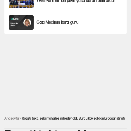
YENİ Parti'nin çerçeve yasa kararı belli oldu!
Gazi Meclisin kara günü
Karadeniz’de dron saldırısına uğrayan
NADEZHDA gemisi Türkiye'ye geldi
Miras kalan taşınmazların satışında yeni model
Kredi kartı şifresinde bu rakamı kullananlar
dikkat!
30’dan fazla belediye başkanı AKP'ye geçiyor
Anasayfa
> Rozeti taktı, eski mahallesini hedef aldı: Burcu Köksal'dan Erdoğan itirafı