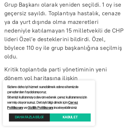
Grup Başkanı olarak yeniden seçildi. 1 oy ise
geçersiz sayıldı. Toplantıya hastalık, cenaze
ya da yurt dışında olma mazeretleri
nedeniyle katılamayan 15 milletvekili de CHP
lideri Özel’e desteklerini bildirdi. Özel,
böylece 110 oy ile grup başkanlığına seçilmiş
oldu.
Kritik toplantıda parti yönetiminin yeni
dönem yol haritasına ilişkin
değerlendirmeler de yapıldı.
Sizlere daha iyi hizmet sunabilmek adına sitemizde
çerezlerden faydalanıyoruz.
Sitemizi kullanmaya devam ederek çerez kullanımına izin
vermiş oluyorsunuz. Detaylı bilgi almak için
Çerez
Politikasını
ve
Gizlilik Politikasını
inceleyebilirsiniz
DAHA FAZLA BİLGİ
KABUL ET