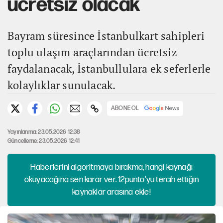
ücretsiz olacak
Bayram süresince İstanbulkart sahipleri
toplu ulaşım araçlarından ücretsiz
faydalanacak, İstanbullulara ek seferlerle
kolaylıklar sunulacak.
ABONE OL
Yayınlanma: 23.05.2026 12:38
Güncelleme: 23.05.2026 12:41
Haberlerini algoritmaya bırakma, hangi kaynağı
okuyacağına sen karar ver. 12punto'yu tercih ettiğin
kaynaklar arasına ekle!