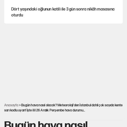
Dört yaşındaki oğlunun katili ile 3 gün sonra nikâh masasına
oturdu
Nesil Yaratmak
Şort giyen genç kadına bastonla saldırı
Miras kalan taşınmazların satışında yeni model
MHP'li vekil masaya yumruk vurdu, İYİ Partili vekilin üzerine
yürüdü!
Anasayfa
> Bugün hava nasıl olacak? Meteoroloji'den İstanbul dahil çok sayıda kente
sarı kodlu uyarı! İşte il il 26 Aralık Perşembe hava durumu...
Bugün hava nasıl