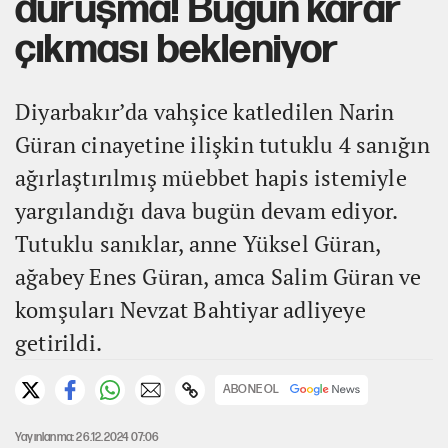
duruşma! Bugün karar
çıkması bekleniyor
Diyarbakır’da vahşice katledilen Narin
Güran cinayetine ilişkin tutuklu 4 sanığın
ağırlaştırılmış müebbet hapis istemiyle
yargılandığı dava bugün devam ediyor.
Tutuklu sanıklar, anne Yüksel Güran,
ağabey Enes Güran, amca Salim Güran ve
komşuları Nevzat Bahtiyar adliyeye
getirildi.
ABONE OL
Yayınlanma: 26.12.2024 07:06