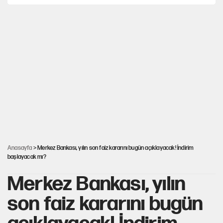
Nesil Yaratmak
Şort giyen genç kadına bastonla saldırı
Miras kalan taşınmazların satışında yeni model
MHP'li vekil masaya yumruk vurdu, İYİ Partili vekilin üzerine
yürüdü!
Anasayfa
> Merkez Bankası, yılın son faiz kararını bugün açıklayacak! İndirim
başlayacak mı?
Merkez Bankası, yılın
son faiz kararını bugün