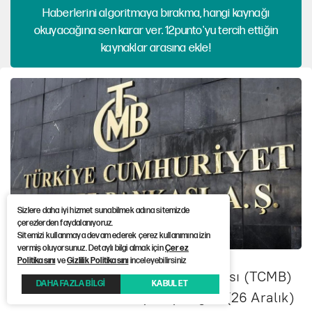
Haberlerini algoritmaya bırakma, hangi kaynağı
okuyacağına sen karar ver. 12punto'yu tercih ettiğin
kaynaklar arasına ekle!
Sizlere daha iyi hizmet sunabilmek adına sitemizde
çerezlerden faydalanıyoruz.
Sitemizi kullanmaya devam ederek çerez kullanımına izin
vermiş oluyorsunuz. Detaylı bilgi almak için
Çerez
Politikasını
ve
Gizlilik Politikasını
inceleyebilirsiniz
Türkiye Cumhuriyet Merkez Bankası (TCMB)
DAHA FAZLA BİLGİ
KABUL ET
Para Politika Kurulu (PPK) bugün (26 Aralık)