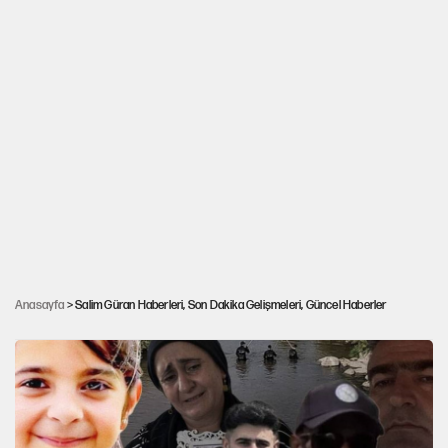
Narin Güran davası öncesi karşılıklı
Anasayfa
> Salim Güran Haberleri, Son Dakika Gelişmeleri, Güncel Haberler
suçlamalar... Narin'in katili kim?