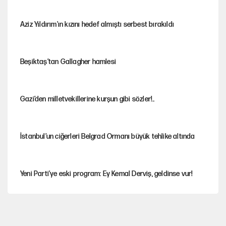
Aziz Yıldırım'ın kızını hedef almıştı serbest bırakıldı
Beşiktaş’tan Gallagher hamlesi
Gazi’den milletvekillerine kurşun gibi sözler!..
İstanbul’un ciğerleri Belgrad Ormanı büyük tehlike altında
Yeni Parti'ye eski program: Ey Kemal Derviş, geldinse vur!
Görünen bütçe, bütçe dışı riskler ve hazineyi bekleyen yük