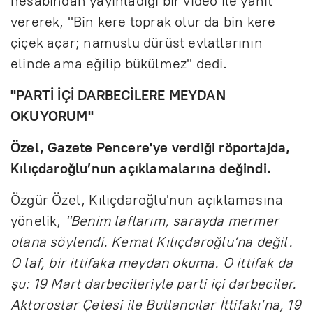
hesabından yayınladığı bir video ile yanıt
vererek, "Bin kere toprak olur da bin kere
çiçek açar; namuslu dürüst evlatlarının
elinde ama eğilip bükülmez" dedi.
"PARTİ İÇİ DARBECİLERE MEYDAN
OKUYORUM"
Özel, Gazete Pencere'ye verdiği röportajda,
Kılıçdaroğlu’nun açıklamalarına değindi.
Özgür Özel, Kılıçdaroğlu'nun açıklamasına
yönelik,
"Benim laflarım, sarayda mermer
olana söylendi. Kemal Kılıçdaroğlu’na değil.
O laf, bir ittifaka meydan okuma. O ittifak da
şu: 19 Mart darbecileriyle parti içi darbeciler.
Aktoroslar Çetesi ile Butlancılar İttifakı’na, 19