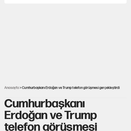
Yeni Parti'ye eski program: Ey Kemal Derviş, geldinse vur!
Görünen bütçe, bütçe dışı riskler ve hazineyi bekleyen yük
İsrail’in Kürt planı
AKP’ye geçen belediye başkanları için dikkat çeken yorum
Anasayfa
> Cumhurbaşkanı Erdoğan ve Trump telefon görüşmesi gerçekleştirdi
Cumhurbaşkanı
Erdoğan ve Trump
telefon görüşmesi