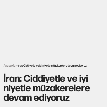
Yeni Parti'ye eski program: Ey Kemal Derviş,
geldinse vur!
Görünen bütçe, bütçe dışı riskler ve hazineyi
bekleyen yük
İsrail’in Kürt planı
AKP’ye geçen belediye başkanları için dikkat çeken yorum
Anasayfa
> İran: Ciddiyetle ve iyi niyetle müzakerelere devam ediyoruz
İran: Ciddiyetle ve iyi
niyetle müzakerelere
devam ediyoruz