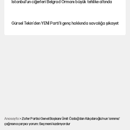
İstanbul’un ciğerleri Belgrad Ormanı büyük tehlike altında
Gürsel Tekin'den YENİ Parti’li genç hakkında savcılığa şikayet
Yeni Parti'ye eski program: Ey Kemal Derviş, geldinse vur!
Görünen bütçe, bütçe dışı riskler ve hazineyi bekleyen yük
İsrail’in Kürt planı
AKP’ye geçen belediye başkanları için dikkat çeken yorum
Anasayfa
> Zafer Partisi Genel Başkanı Ümit Özdağ'dan Kılıçdaroğlu'nun 'arınma'
çağrısına çarpıcı yorum: Seçmeni kızdırıyordur