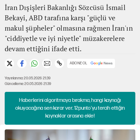
İran Dışişleri Bakanlığı Sözcüsü İsmail
Bekayi, ABD tarafına karşı "güçlü ve
makul şüpheler" olmasına rağmen İran'ın
"ciddiyetle ve iyi niyetle" müzakerelere
devam ettiğini ifade etti.
ABONE OL
Yayınlanma: 20.05.2026 21:39
Güncelleme: 20.05.2026 21:39
Haberlerini algoritmaya bırakma, hangi kaynağı
okuyacağına sen karar ver. 12punto'yu tercih ettiğin
kaynaklar arasına ekle!