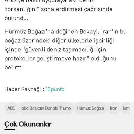
korsanlığını" sona erdirmesi çağrısında
bulundu.
Hürmüz Boğazı’na değinen Bekayi, İran'ın bu
boğaz üzerindeki diğer ülkelerle işbirliği
içinde "güvenli deniz taşımacılığı için
protokoller geliştirmeye hazır" olduğunu
belirtti.
Haber Kaynağı :
12punto
ABD
abd Başkanı Donald Trump
Hürmüz Boğazı
İran
İsmai
Çok Okunanlar