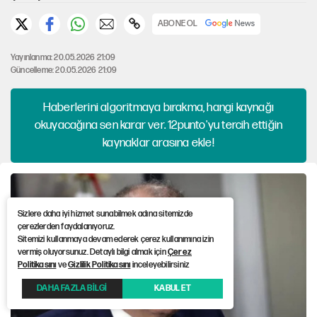
ABONE OL
Yayınlanma: 20.05.2026 21:09
Güncelleme: 20.05.2026 21:09
Haberlerini algoritmaya bırakma, hangi kaynağı
okuyacağına sen karar ver. 12punto'yu tercih ettiğin
kaynaklar arasına ekle!
Sizlere daha iyi hizmet sunabilmek adına sitemizde
çerezlerden faydalanıyoruz.
Sitemizi kullanmaya devam ederek çerez kullanımına izin
vermiş oluyorsunuz. Detaylı bilgi almak için
Çerez
Politikasını
ve
Gizlilik Politikasını
inceleyebilirsiniz
DAHA FAZLA BİLGİ
KABUL ET