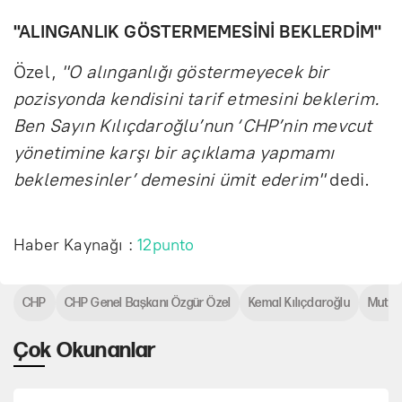
"ALINGANLIK GÖSTERMEMESİNİ BEKLERDİM"
Özel,
"O alınganlığı göstermeyecek bir
pozisyonda kendisini tarif etmesini beklerim.
Ben Sayın Kılıçdaroğlu’nun ‘CHP’nin mevcut
yönetimine karşı bir açıklama yapmamı
beklemesinler’ demesini ümit ederim"
dedi.
Haber Kaynağı :
12punto
CHP
CHP Genel Başkanı Özgür Özel
Kemal Kılıçdaroğlu
Mutla
Çok Okunanlar