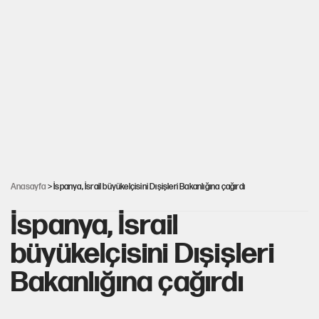
Yeni Parti'ye eski program: Ey Kemal Derviş, geldinse vur!
Görünen bütçe, bütçe dışı riskler ve hazineyi bekleyen yük
İsrail’in Kürt planı
AKP’ye geçen belediye başkanları için dikkat çeken yorum
Anasayfa
> İspanya, İsrail büyükelçisini Dışişleri Bakanlığına çağırdı
İspanya, İsrail
büyükelçisini Dışişleri
Bakanlığına çağırdı