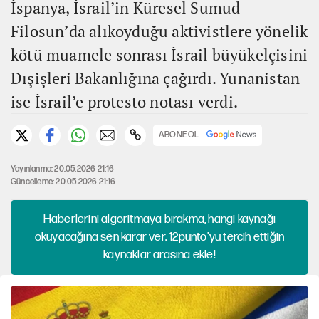
İspanya, İsrail’in Küresel Sumud
Filosun’da alıkoyduğu aktivistlere yönelik
kötü muamele sonrası İsrail büyükelçisini
Dışişleri Bakanlığına çağırdı. Yunanistan
ise İsrail’e protesto notası verdi.
ABONE OL
Yayınlanma: 20.05.2026 21:16
Güncelleme: 20.05.2026 21:16
Haberlerini algoritmaya bırakma, hangi kaynağı
okuyacağına sen karar ver. 12punto'yu tercih ettiğin
kaynaklar arasına ekle!