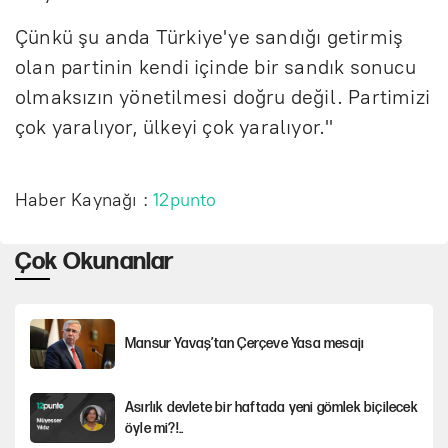
Çünkü şu anda Türkiye'ye sandığı getirmiş
olan partinin kendi içinde bir sandık sonucu
olmaksızın yönetilmesi doğru değil. Partimizi
çok yaralıyor, ülkeyi çok yaralıyor."
Haber Kaynağı :
12punto
Çok Okunanlar
Mansur Yavaş’tan Çerçeve Yasa mesajı
Asırlık devlete bir haftada yeni gömlek biçilecek
öyle mi?!..