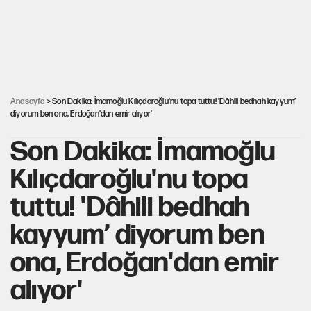
Mekke Anlaşması ile Türkiye savaşa çekiliyor
YENİ Parti’nin çerçeve yasa kararı belli oldu
Anasayfa
> Son Dakika: İmamoğlu Kılıçdaroğlu'nu topa tuttu! 'Dâhili bedhah kayyum’
diyorum ben ona, Erdoğan'dan emir alıyor'
Son Dakika: İmamoğlu
Kılıçdaroğlu'nu topa
tuttu! 'Dâhili bedhah
kayyum’ diyorum ben
ona, Erdoğan'dan emir
alıyor'