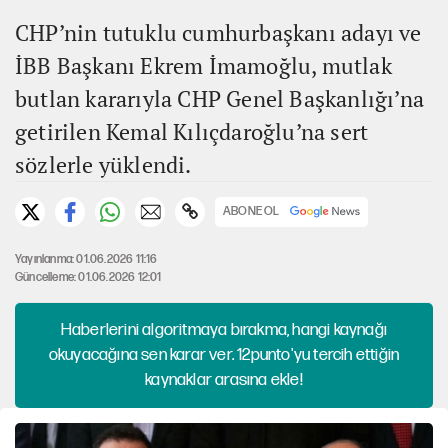
CHP’nin tutuklu cumhurbaşkanı adayı ve
İBB Başkanı Ekrem İmamoğlu, mutlak
butlan kararıyla CHP Genel Başkanlığı’na
getirilen Kemal Kılıçdaroğlu’na sert
sözlerle yüklendi.
ABONE OL
Yayınlanma: 01.06.2026 11:16
Güncelleme: 01.06.2026 12:01
Haberlerini algoritmaya bırakma, hangi kaynağı
okuyacağına sen karar ver. 12punto'yu tercih ettiğin
kaynaklar arasına ekle!