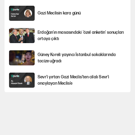
Gazi Meclisin kara günü
Erdoğan'ın masasındaki 'özel anketin' sonuçları
ortaya çıktı
Güney Koreli yayıncı İstanbul sokaklarında
tacize uğradı
Sevr’i yırtan Gazi Meclis’ten cilalı Sevr’i
onaylayan Meclis’e
Avrupa'nın çöpü için Çukurova'yı ve Akdeniz'i
feda etmeye değer mi?
İstanbul’da sıcak hava yerini sağanağa
bırakacak