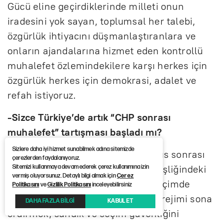
Gücü eline geçirdiklerinde milleti onun
iradesini yok sayan, toplumsal her talebi,
özgürlük ihtiyacını düşmanlaştıranlara ve
onların ajandalarına hizmet eden kontrollü
muhalefet özlemindekilere karşı herkes için
özgürlük herkes için demokrasi, adalet ve
refah istiyoruz.
-Sizce Türkiye’de artık “CHP sonrası
muhalefet” tartışması başladı mı?
Sizlere daha iyi hizmet sunabilmek adına sitemizde
Tartışma değil; tam aksine 21 Mayıs sonrası
çerezlerden faydalanıyoruz.
23 Mayıs’ta CHP’ye yapılan polis eşliğindeki
Sitemizi kullanmaya devam ederek çerez kullanımına izin
vermiş oluyorsunuz. Detaylı bilgi almak için
Çerez
darbe, muhalefete önümüzdeki seçimde
Politikasını
ve
Gizlilik Politikasını
inceleyebilirsiniz
tümüyle işbirliği şeklinde ceberut rejimi sona
DAHA FAZLA BİLGİ
KABUL ET
erdirmek, sandık ve seçim güvenliğini