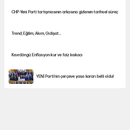
CHP-Yeni Parti tartışmasının arkasına gizlenen tarihsel süreç
Trend; Eğilim, Akım, Gidişat…
Kısırdöngü: Enflasyon-kur ve faiz kıskacı
YENİ Parti'nin çerçeve yasa kararı belli oldu!
İstanbul’da sıcak hava yerini sağanağa
bırakacak
Nesil Yaratmak