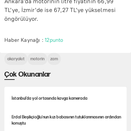
Ankara'da motorinin litre fiyatının 66,99
TL'ye, İzmir'de ise 67,27 TL'ye yükselmesi
öngörülüyor.
Haber Kaynağı :
12punto
akaryakıt
motorin
zam
Çok Okunanlar
İstanbul’da yol ortasında kavga kamerada
Erdal Beşikçioğlu'nun kızı babasının tutuklanmasının ardından
konuştu