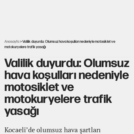
Miras kalan taşınmazların satışında yeni model
Şort giyen genç kadına bastonla saldırı
Anasayfa
> Valilik duyurdu: Olumsuz hava koşulları nedeniyle motosiklet ve
motokuryelere trafik yasağı
Valilik duyurdu: Olumsuz
hava koşulları nedeniyle
motosiklet ve
motokuryelere trafik
yasağı
Kocaeli’de olumsuz hava şartları