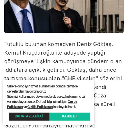
Tutuklu bulunan komedyen Deniz Göktaş,
Kemal Kılıçdaroğlu ile adliyede yaptığı
görüşmeye ilişkin kamuoyunda gündem olan
iddialara açıklık getirdi. Göktaş, daha önce
tartışma konusu olan "CHP'yi salın" sözlerini
bizzat doğrulayarak, görüşmenin kendi
Sizlere daha iyi hizmet sunabilmek adına sitemizde
çerezlerden faydalanıyoruz.
talebiyle gerçekleşmediğini, Sulh Ceza
Sitemizi kullanmaya devam ederek çerez kullanımına izin
vermiş oluyorsunuz. Detaylı bilgi almak için
Çerez
Hakimliği'ne çıkarılmadan önce kısa süreli
Politikasını
ve
Gizlilik Politikasını
inceleyebilirsiniz
bir görüşme yapıldığını ifade etti.
DAHA FAZLA BİLGİ
KABUL ET
Gazeteci Fatih Altaylı, "halkı kin ve