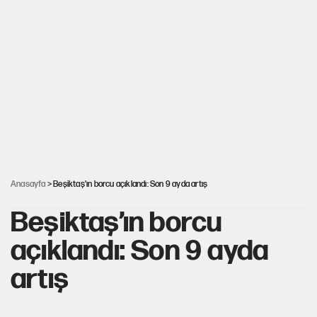
İstanbul’da sıcak hava yerini sağanağa bırakacak
Nesil Yaratmak
Miras kalan taşınmazların satışında yeni model
Şort giyen genç kadına bastonla saldırı
Anasayfa
> Beşiktaş’ın borcu açıklandı: Son 9 ayda artış
Beşiktaş’ın borcu
açıklandı: Son 9 ayda
artış