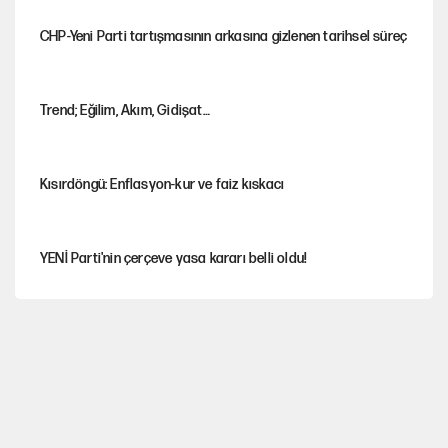
CHP-Yeni Parti tartışmasının arkasına gizlenen tarihsel süreç
Trend; Eğilim, Akım, Gidişat…
Kısırdöngü: Enflasyon-kur ve faiz kıskacı
YENİ Parti'nin çerçeve yasa kararı belli oldu!
İstanbul’da sıcak hava yerini sağanağa bırakacak
Nesil Yaratmak