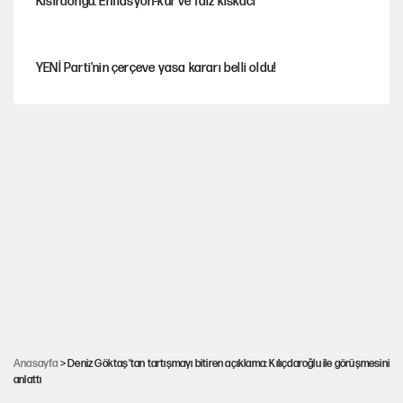
Kısırdöngü: Enflasyon-kur ve faiz kıskacı
YENİ Parti'nin çerçeve yasa kararı belli oldu!
İstanbul’da sıcak hava yerini sağanağa bırakacak
Nesil Yaratmak
Miras kalan taşınmazların satışında yeni model
Şort giyen genç kadına bastonla saldırı
Anasayfa
> Deniz Göktaş'tan tartışmayı bitiren açıklama: Kılıçdaroğlu ile görüşmesini
anlattı