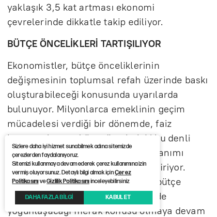
yaklaşık 3,5 kat artması ekonomi
çevrelerinde dikkatle takip ediliyor.
BÜTÇE ÖNCELİKLERİ TARTIŞILIYOR
Ekonomistler, bütçe önceliklerinin
değişmesinin toplumsal refah üzerinde baskı
oluşturabileceği konusunda uyarılarda
bulunuyor. Milyonlarca emeklinin geçim
mücadelesi verdiği bir dönemde, faiz
harcamalarının bütçe üzerindeki bu denli
Sizlere daha iyi hizmet sunabilmek adına sitemizde
ağır yükü, kaynakların verimli kullanımı
çerezlerden faydalanıyoruz.
Sitemizi kullanmaya devam ederek çerez kullanımına izin
konusundaki tartışmaları alevlendiriyor.
vermiş oluyorsunuz. Detaylı bilgi almak için
Çerez
Tablonun ağırlaşmasıyla birlikte, bütçe
Politikasını
ve
Gizlilik Politikasını
inceleyebilirsiniz
disiplininin hangi kesimler üzerinde
DAHA FAZLA BİLGİ
KABUL ET
yoğunlaşacağı merak konusu olmaya devam