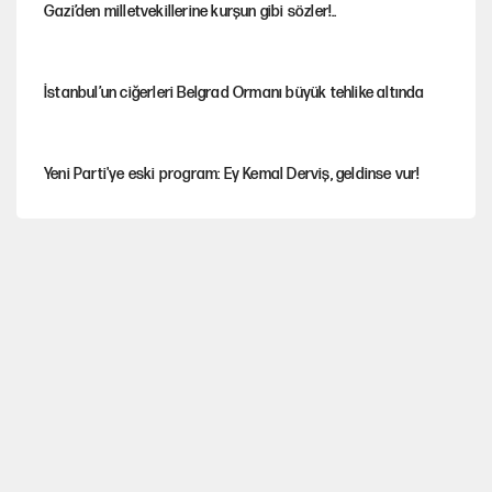
Gazi’den milletvekillerine kurşun gibi sözler!..
İstanbul’un ciğerleri Belgrad Ormanı büyük tehlike altında
Yeni Parti'ye eski program: Ey Kemal Derviş, geldinse vur!
Görünen bütçe, bütçe dışı riskler ve hazineyi bekleyen yük
İsrail’in Kürt planı
Sahibinden satılık pasaport