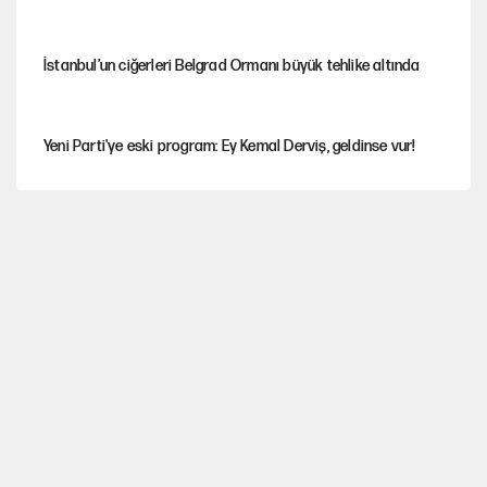
İstanbul’un ciğerleri Belgrad Ormanı büyük tehlike altında
Yeni Parti'ye eski program: Ey Kemal Derviş, geldinse vur!
Görünen bütçe, bütçe dışı riskler ve hazineyi bekleyen yük
İsrail’in Kürt planı
Sahibinden satılık pasaport
Fatih Altaylı’dan Erdal Beşikçioğlu’na uyuşturucu testi tepkisi