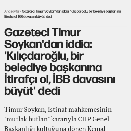
Fatih Altaylı’dan Erdal Beşikçioğlu’na uyuşturucu testi tepkisi
Anasayfa
> Gazeteci Timur Soykan'dan iddia: 'Kılıçdaroğlu, bir belediye başkanına
İtirafçı ol, İBB davasını büyüt' dedi
Gazeteci Timur
Soykan'dan iddia:
'Kılıçdaroğlu, bir
belediye başkanına
İtirafçı ol, İBB davasını
büyüt' dedi
Timur Soykan, istinaf mahkemesinin
"mutlak butlan" kararıyla CHP Genel
Başkanlığı koltuğuna dönen Kemal