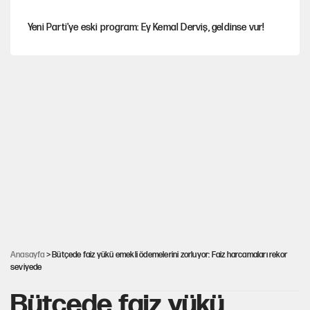
Yeni Parti'ye eski program: Ey Kemal Derviş, geldinse vur!
Görünen bütçe, bütçe dışı riskler ve hazineyi bekleyen yük
İsrail’in Kürt planı
Sahibinden satılık pasaport
Fatih Altaylı’dan Erdal Beşikçioğlu’na uyuşturucu testi tepkisi
Anasayfa
> Bütçede faiz yükü emekli ödemelerini zorluyor: Faiz harcamaları rekor
seviyede
Bütçede faiz yükü