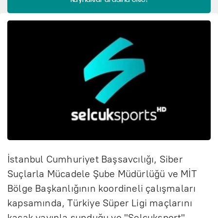
İstanbul Cumhuriyet Başsavcılığı, Siber
Suçlarla Mücadele Şube Müdürlüğü ve MİT
Bölge Başkanlığının koordineli çalışmaları
kapsamında, Türkiye Süper Ligi maçlarını
kaçak yayınla sunduğu ve "Selçuksport"