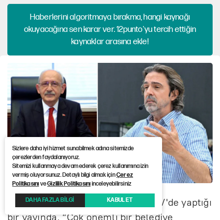
Haberlerini algoritmaya bırakma, hangi kaynağı
okuyacağına sen karar ver. 12punto'yu tercih ettiğin
kaynaklar arasına ekle!
Sizlere daha iyi hizmet sunabilmek adına sitemizde
çerezlerden faydalanıyoruz.
Sitemizi kullanmaya devam ederek çerez kullanımına izin
vermiş oluyorsunuz. Detaylı bilgi almak için
Çerez
Politikasını
ve
Gizlilik Politikasını
inceleyebilirsiniz
DAHA FAZLA BİLGİ
KABUL ET
Gazeteci Timur Soykan'ın Onlar TV'de yaptığı
bir yayında, “Çok önemli bir belediye