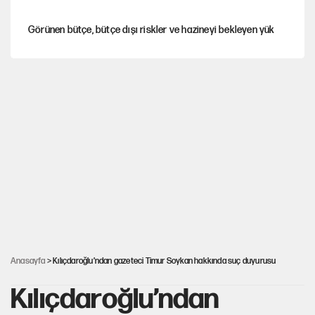
Görünen bütçe, bütçe dışı riskler ve hazineyi bekleyen yük
Yeni Parti'ye eski program: Ey Kemal Derviş, geldinse vur!
İsrail’in Kürt planı
Sahibinden satılık pasaport
Fatih Altaylı’dan Erdal Beşikçioğlu’na uyuşturucu testi tepkisi
Anasayfa
> Kılıçdaroğlu’ndan gazeteci Timur Soykan hakkında suç duyurusu
Kılıçdaroğlu’ndan