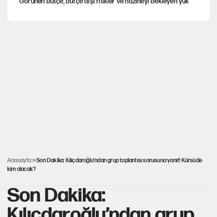
Görünen bütçe, bütçe dışı riskler ve hazineyi bekleyen yük
Yeni Parti'ye eski program: Ey Kemal Derviş, geldinse vur!
İsrail’in Kürt planı
Sahibinden satılık pasaport
Fatih Altaylı’dan Erdal Beşikçioğlu’na uyuşturucu testi tepkisi
Anasayfa
> Son Dakika: Kılıçdaroğlu’ndan grup toplantısı sorusuna yanıt! Kürsüde
kim olacak?
Son Dakika:
Kılıçdaroğlu’ndan grup