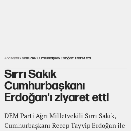
İsrail’in Kürt planı
Sahibinden satılık pasaport
Fatih Altaylı’dan Erdal Beşikçioğlu’na uyuşturucu testi tepkisi
Anasayfa
> Sırrı Sakık Cumhurbaşkanı Erdoğan'ı ziyaret etti
Sırrı Sakık
Cumhurbaşkanı
Erdoğan'ı ziyaret etti
DEM Parti Ağrı Milletvekili Sırrı Sakık,
Cumhurbaşkanı Recep Tayyip Erdoğan ile