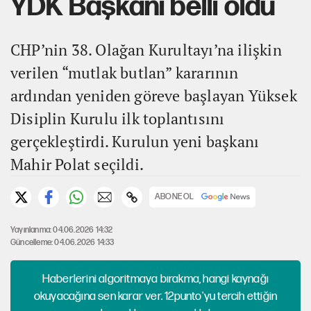
YDK Başkanı belli oldu
CHP’nin 38. Olağan Kurultayı’na ilişkin
verilen “mutlak butlan” kararının
ardından yeniden göreve başlayan Yüksek
Disiplin Kurulu ilk toplantısını
gerçekleştirdi. Kurulun yeni başkanı
Mahir Polat seçildi.
ABONE OL
Yayınlanma: 04.06.2026 14:32
Güncelleme: 04.06.2026 14:33
Haberlerini algoritmaya bırakma, hangi kaynağı
okuyacağına sen karar ver. 12punto'yu tercih ettiğin