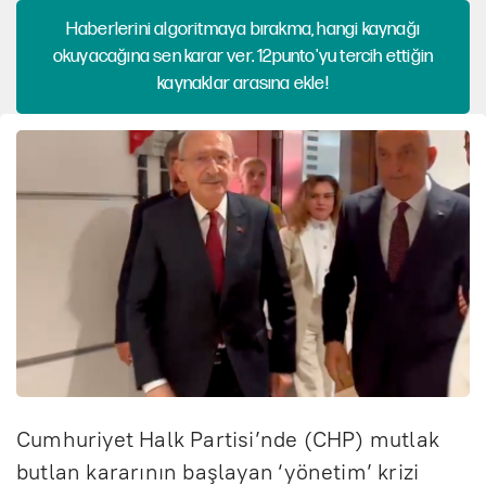
Haberlerini algoritmaya bırakma, hangi kaynağı
okuyacağına sen karar ver. 12punto'yu tercih ettiğin
kaynaklar arasına ekle!
Cumhuriyet Halk Partisi’nde (CHP) mutlak
butlan kararının başlayan ‘yönetim’ krizi