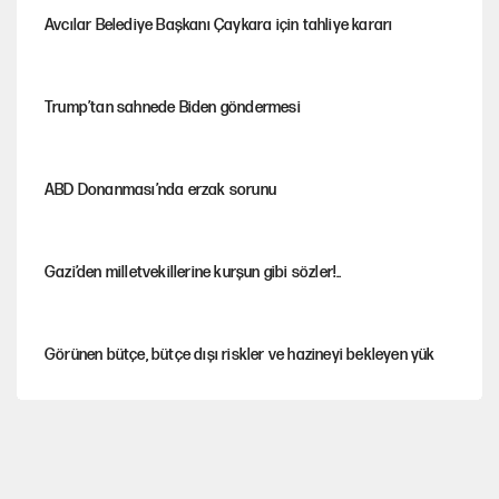
Avcılar Belediye Başkanı Çaykara için tahliye kararı
Trump’tan sahnede Biden göndermesi
ABD Donanması’nda erzak sorunu
Gazi’den milletvekillerine kurşun gibi sözler!..
Görünen bütçe, bütçe dışı riskler ve hazineyi bekleyen yük
Yeni Parti'ye eski program: Ey Kemal Derviş, geldinse vur!