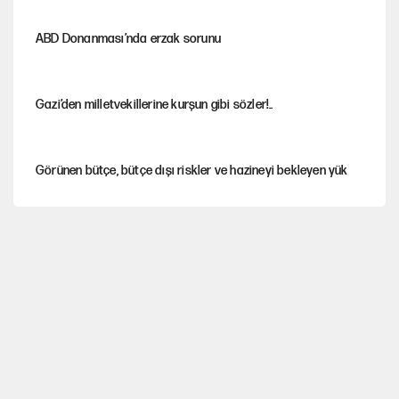
ABD Donanması’nda erzak sorunu
Gazi’den milletvekillerine kurşun gibi sözler!..
Görünen bütçe, bütçe dışı riskler ve hazineyi bekleyen yük
Yeni Parti'ye eski program: Ey Kemal Derviş, geldinse vur!
İsrail’in Kürt planı
Sahibinden satılık pasaport