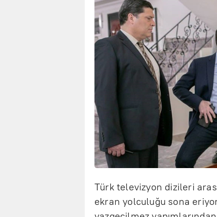
Türk televizyon dizileri ara
ekran yolculuğu sona eriyo
vazgeçilmez yapımlarından o