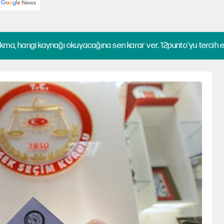
kma, hangi kaynağı okuyacağına sen karar ver. 12punto'yu tercih et