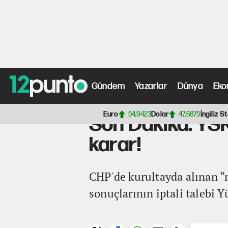
Gündem
Yazarlar
Dünya
Eko
Anasayfa
>
Gündem Haberleri
> Son Dakika: YSK'dan ye
Euro
54,9423
Dolar
47,6875
İngiliz St
Son Dakika: YSK
karar!
CHP'de kurultayda alınan “m
sonuçlarının iptali talebi 