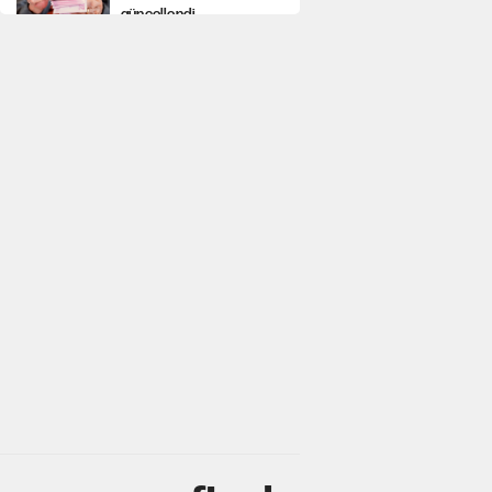
güncellendi
Kılıçdaroğlu'nun grup
konuşması CHP'yi
karıştırdı!
Gram ve ons altın
yükselişini sürdürüyor
AKP’li üç belediyeye
operasyon hazırlığı!
MASAK raporunda kim
ne kadar bağış yaptı?