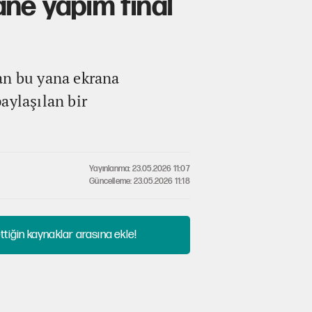
ane yapım final
an bu yana ekrana
aylaşılan bir
Yayınlanma: 23.05.2026 11:07
Güncelleme: 23.05.2026 11:18
tiğin kaynaklar arasına ekle!