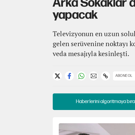
Arka Sokaklar d
yapacak
Televizyonun en uzun soluk
gelen serüvenine noktayı ko
veda mesajıyla kesinleşti.
ABONE OL
Haberlerini algoritmaya bıra