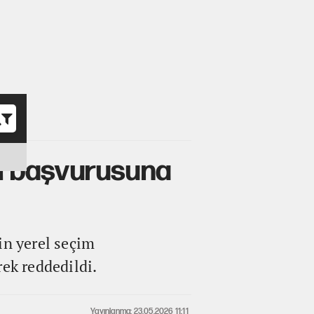
o
li başvurusuna
in yerel seçim
rek reddedildi.
Yayınlanma: 23.05.2026 11:11