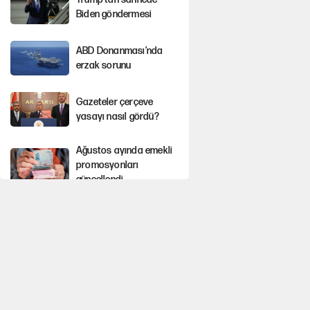
Biden göndermesi
ABD Donanması’nda
erzak sorunu
Gazeteler çerçeve
yasayı nasıl gördü?
Ağustos ayında emekli
promosyonları
güncellendi
Kılıçdaroğlu'nun grup
konuşması CHP'yi
karıştırdı!
Gram ve ons altın
yükselişini sürdürüyor