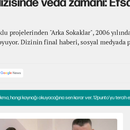
izisinde veda zamanı: Efs
lu projelerinden "Arka Sokaklar", 2006 yılınd
yuyor. Dizinin final haberi, sosyal medyada p
kma, hangi kaynağı okuyacağına sen karar ver. 12punto'yu tercih et