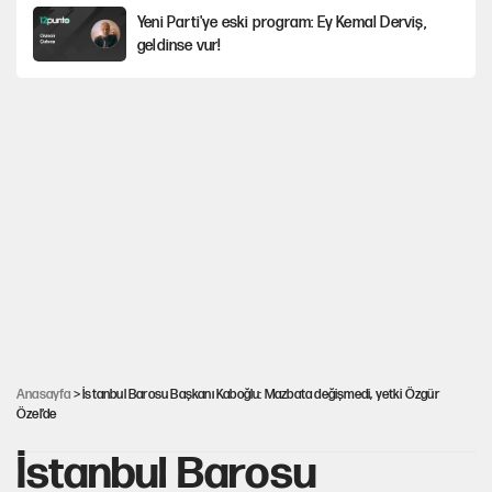
Yeni Parti'ye eski program: Ey Kemal Derviş,
geldinse vur!
Görünen bütçe, bütçe dışı riskler ve hazineyi
bekleyen yük
İsrail’in Kürt planı
Sahibinden satılık pasaport
AKP’ye geçen belediye başkanları için dikkat
çeken yorum
Anasayfa
> İstanbul Barosu Başkanı Kaboğlu: Mazbata değişmedi, yetki Özgür
Özel’de
İstanbul Barosu