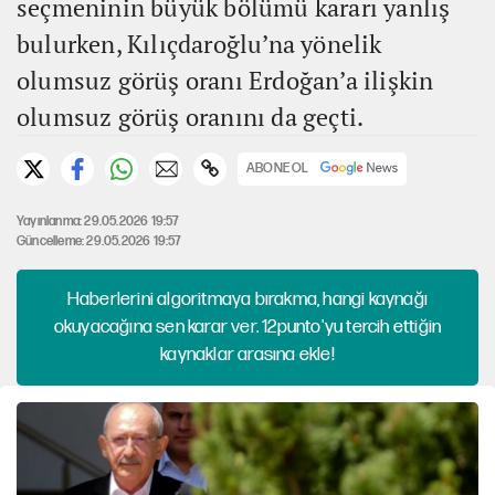
seçmeninin büyük bölümü kararı yanlış
bulurken, Kılıçdaroğlu’na yönelik
olumsuz görüş oranı Erdoğan’a ilişkin
olumsuz görüş oranını da geçti.
ABONE OL
Yayınlanma: 29.05.2026 19:57
Güncelleme: 29.05.2026 19:57
Haberlerini algoritmaya bırakma, hangi kaynağı
okuyacağına sen karar ver. 12punto'yu tercih ettiğin
kaynaklar arasına ekle!