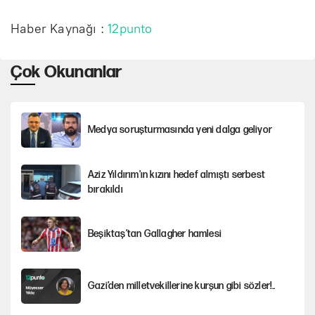
Haber Kaynağı :
12punto
Çok Okunanlar
Medya soruşturmasında yeni dalga geliyor
Aziz Yıldırım'ın kızını hedef almıştı serbest
bırakıldı
Beşiktaş’tan Gallagher hamlesi
Gazi’den milletvekillerine kurşun gibi sözler!..