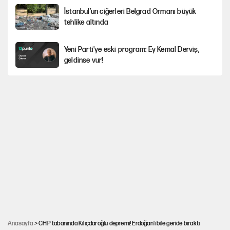
İstanbul’un ciğerleri Belgrad Ormanı büyük
tehlike altında
Yeni Parti'ye eski program: Ey Kemal Derviş,
geldinse vur!
Görünen bütçe, bütçe dışı riskler ve hazineyi
bekleyen yük
İsrail’in Kürt planı
Sahibinden satılık pasaport
AKP’ye geçen belediye başkanları için dikkat
çeken yorum
Anasayfa
> CHP tabanında Kılıçdaroğlu depremi! Erdoğan'ı bile geride bıraktı