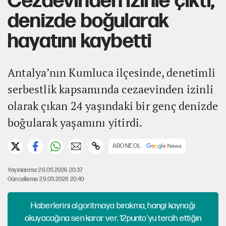
Cezaevinden izinle çıktı,
denizde boğularak
hayatını kaybetti
Antalya’nın Kumluca ilçesinde, denetimli
serbestlik kapsamında cezaevinden izinli
olarak çıkan 24 yaşındaki bir genç denizde
boğularak yaşamını yitirdi.
ABONE OL
Yayınlanma: 29.05.2026 20:37
Güncelleme: 29.05.2026 20:40
Haberlerini algoritmaya bırakma, hangi kaynağı
okuyacağına sen karar ver. 12punto'yu tercih ettiğin