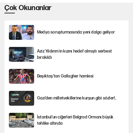
Çok Okunanlar
Medya soruşturmasında yeni dalga geliyor
Aziz Yıldırım'ın kızını hedef almıştı serbest
bırakıldı
Beşiktaş’tan Gallagher hamlesi
Gazi’den milletvekillerine kurşun gibi sözler!..
İstanbul’un ciğerleri Belgrad Ormanı büyük
tehlike altında