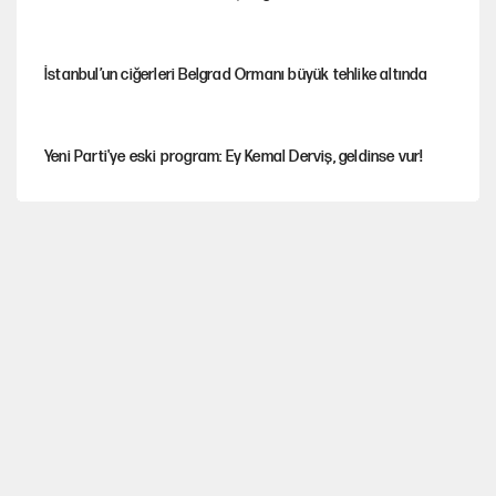
İstanbul’un ciğerleri Belgrad Ormanı büyük tehlike altında
Yeni Parti'ye eski program: Ey Kemal Derviş, geldinse vur!
Görünen bütçe, bütçe dışı riskler ve hazineyi bekleyen yük
İsrail’in Kürt planı
Sahibinden satılık pasaport
AKP’ye geçen belediye başkanları için dikkat çeken yorum