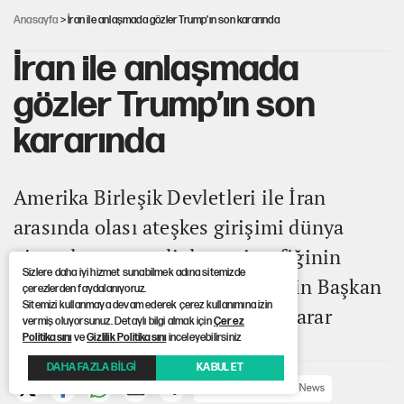
Anasayfa
> İran ile anlaşmada gözler Trump’ın son kararında
İran ile anlaşmada
gözler Trump’ın son
kararında
Amerika Birleşik Devletleri ile İran
arasında olası ateşkes girişimi dünya
piyasalarının ve diplomasi trafiğinin
Sizlere daha iyi hizmet sunabilmek adına sitemizde
odağında olurken, nihai onay için Başkan
çerezlerden faydalanıyoruz.
Sitemizi kullanmaya devam ederek çerez kullanımına izin
Donald Trump’ın vereceği son karar
vermiş oluyorsunuz. Detaylı bilgi almak için
Çerez
Politikasını
ve
Gizlilik Politikasını
inceleyebilirsiniz
bekleniyor.
DAHA FAZLA BİLGİ
KABUL ET
ABONE OL