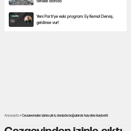
tehlike altında
Yeni Parti'ye eski program: Ey Kemal Derviş,
geldinse vur!
Görünen bütçe, bütçe dışı riskler ve hazineyi
bekleyen yük
İsrail’in Kürt planı
Sahibinden satılık pasaport
AKP’ye geçen belediye başkanları için dikkat
çeken yorum
Anasayfa
> Cezaevinden izinle çıktı, denizde boğularak hayatını kaybetti