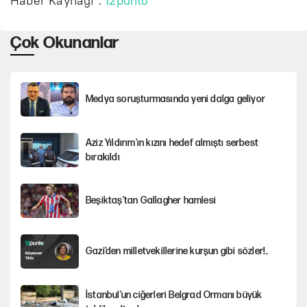
Haber Kaynağı :
12punto
Çok Okunanlar
Medya soruşturmasında yeni dalga geliyor
Aziz Yıldırım'ın kızını hedef almıştı serbest
bırakıldı
Beşiktaş’tan Gallagher hamlesi
Gazi’den milletvekillerine kurşun gibi sözler!..
İstanbul’un ciğerleri Belgrad Ormanı büyük