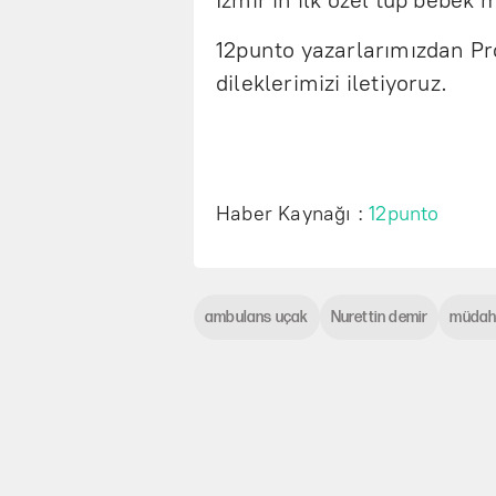
İzmir'in ilk özel tüp bebek
12punto yazarlarımızdan Pr
dileklerimizi iletiyoruz.
Haber Kaynağı :
12punto
ambulans uçak
Nurettin demir
müdah