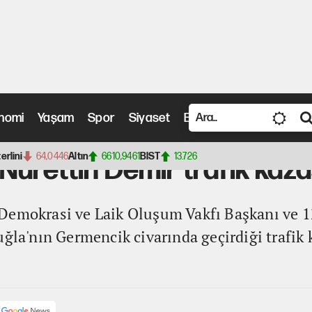
nomi
Yaşam
Spor
Siyaset
Bilim ve Teknoloji
Vide
 Demir trafik kazası geçirdi
terlini
64,0446
Altın
6610,9461
BIST
13.726
urettin Demir trafik kazas
Demokrasi ve Laik Oluşum Vakfı Başkanı ve 1
uğla'nın Germencik civarında geçirdiği trafik