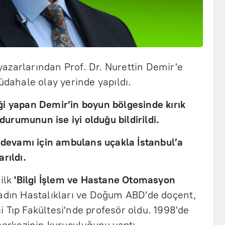
azarlarından Prof. Dr. Nurettin Demir'e
müdahale olay yerinde yapıldı.
ği yapan Demir’in boyun bölgesinde kırık
 durumunun ise iyi olduğu bildirildi.
n devamı için ambulans uçakla İstanbul’a
rıldı.
 ilk
'Bilgi İşlem ve Hastane Otomasyon
adın Hastalıkları ve Doğum ABD'de doçent,
 Tıp Fakültesi'nde profesör oldu. 1998'de