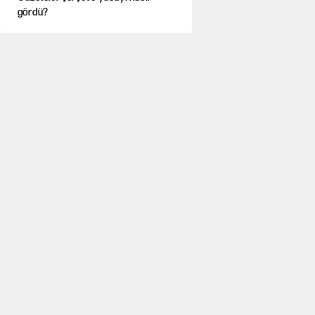
gördü?
Hayye ale’s-SALAH, Hayye ale’l-felâh
Ağustos ayında emekli
promosyonları güncellendi
ABD ekonomisi ve NATO’nun işlevi
YENİ Parti'ye bağışlarda bir haftalık
bilanço