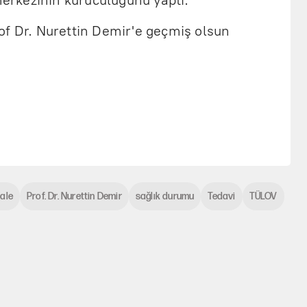
 merkezinin kuruculuğunu yaptı.
of Dr. Nurettin Demir'e geçmiş olsun
ale
Prof. Dr. Nurettin Demir
sağlık durumu
Tedavi
TÜLOV