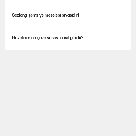
Şezlong, şemsiye meselesi siyasidir!
Gazeteler çerçeve yasayı nasıl gördü?
Hayye ale’s-SALAH, Hayye ale’l-felâh
ABD ekonomisi ve NATO’nun işlevi
Ağustos ayında emekli promosyonları güncellendi
Kılıçdaroğlu'nun grup konuşması CHP'yi karıştırdı!