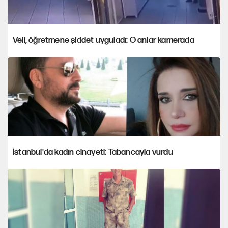
Veli, öğretmene şiddet uyguladı: O anlar kamerada
İstanbul'da kadın cinayeti: Tabancayla vurdu