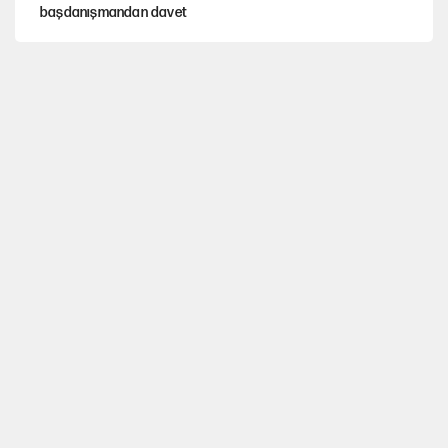
başdanışmandan davet
Hastaneden erken ayrıldı, hafızasını kaybetti
X'ten Ekrem İmamoğlu'nun hesabıyla ilgili açıklama!
Çerçeve yasa teklifi TBMM'ye sunuldu
Fenerbahçe kazandı, ülke puanı güncellendi