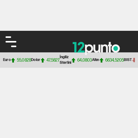
İngiliz
55,0828
47,5827
64,0803
6634,5205
Euro
Dolar
Altın
BIST
Sterlini