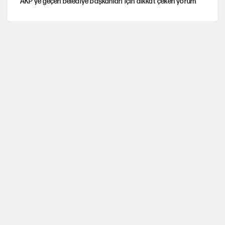
AKP’ye geçen belediye başkanları için dikkat çeken yorum
İtalya, askıya aldığı İspanya ile Schengen uygulaması için
tarih verdi
Salah’ın Trabzonspor alacakları için haciz süreci
Cem Gürdeniz'den 'Mekke Ortak Savunma Anlaşması' için
kritik uyarı
Ahbap Derneği için fesih davası açıldı