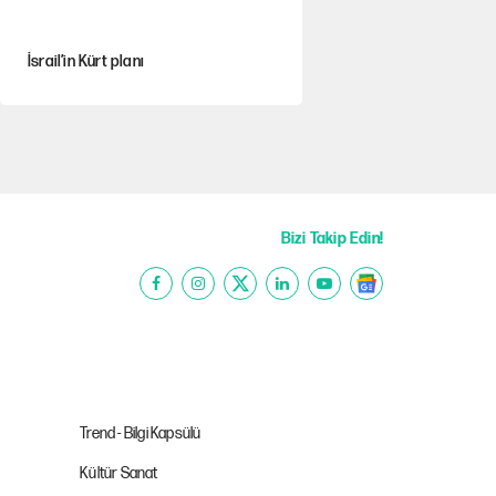
İsrail’in Kürt planı
Sahibinden satılık pasaport
Fatih Altaylı’dan Erdal Beşikçioğlu’na
uyuşturucu testi tepkisi
Bizi Takip Edin!
CHP'li Kuşoğlu'ndan YENİ Parti ve
kurultay çıkışı
MHP'den Yönter açıklaması: İddialar
yalanlandı
Trend - Bilgi Kapsülü
Kültür Sanat