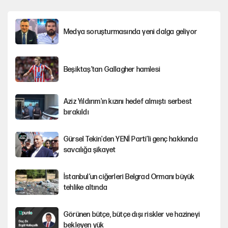
Medya soruşturmasında yeni dalga geliyor
Beşiktaş’tan Gallagher hamlesi
Aziz Yıldırım'ın kızını hedef almıştı serbest
bırakıldı
Gürsel Tekin'den YENİ Parti’li genç hakkında
savcılığa şikayet
İstanbul’un ciğerleri Belgrad Ormanı büyük
tehlike altında
Görünen bütçe, bütçe dışı riskler ve hazineyi
bekleyen yük