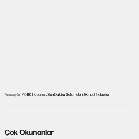
44 yaşından büyükler dikkat: M Çiçeğinde aşı
Anasayfa
> 1980 Haberleri, Son Dakika Gelişmeleri, Güncel Haberler
ayrıntısı
Çok Okunanlar