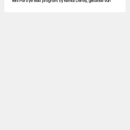
Yeni Parti'ye eski program: Ey Kemal Derviş, geldinse vur!
Görünen bütçe, bütçe dışı riskler ve hazineyi bekleyen yük
İsrail’in Kürt planı
Sahibinden satılık pasaport
Gürsel Tekin'den YENİ Parti’li genç hakkında savcılığa şikayet