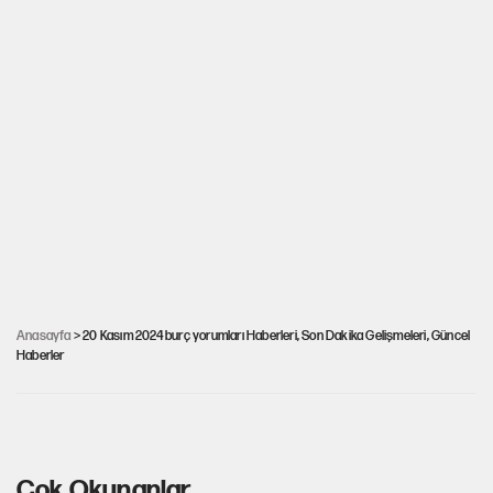
20 Kasım 2024 burç yorumları: Güneş,
Akrep'ten Yay'a geçiyor! İşte günlük burç
Anasayfa
> 20 Kasım 2024 burç yorumları Haberleri, Son Dakika Gelişmeleri, Güncel
Haberler
yorumları... Kariyer, ilişki, aşk...
Çok Okunanlar