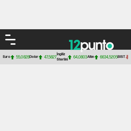
İngiliz
55,0828
47,5827
64,0803
6634,5205
Euro
Dolar
Altın
BIST
Sterlini