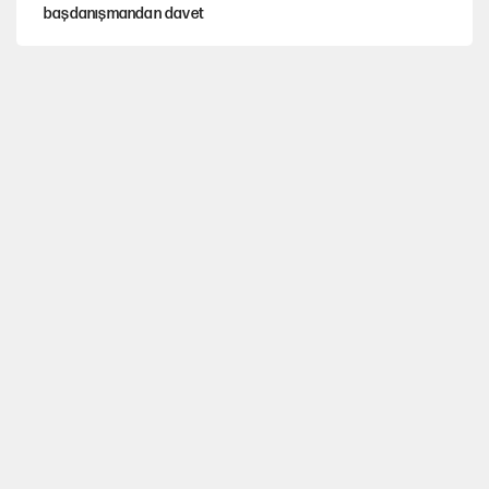
başdanışmandan davet
Hastaneden erken ayrıldı, hafızasını kaybetti
X'ten Ekrem İmamoğlu'nun hesabıyla ilgili açıklama!
Çerçeve yasa teklifi TBMM'ye sunuldu
CHP'li başkan AKP heyetiyle Murat Kurum'u ziyaret etti