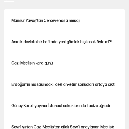
Mansur Yavaş’tan Çerçeve Yasa mesajı
Asırlık devlete bir haftada yeni gömlek biçilecek öyle mi?!..
Gazi Meclisin kara günü
Erdoğan'ın masasındaki 'özel anketin' sonuçları ortaya çıktı
Güney Koreli yayıncı İstanbul sokaklarında tacize uğradı
Sevr’i yırtan Gazi Meclis’ten cilalı Sevr’i onaylayan Meclis’e