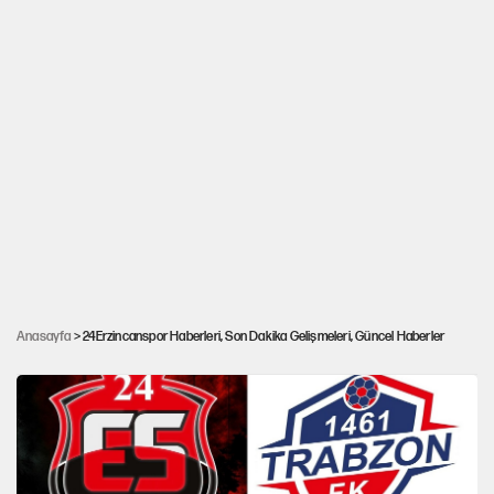
Hamdi Ulukaya'dan Erzincanspor'a destek:
Anasayfa
> 24Erzincanspor Haberleri, Son Dakika Gelişmeleri, Güncel Haberler
Forma göğüs sponsoru oldu